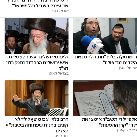
את עצמו בשביל כלל ישראל"
ישראל רובין
ר' מוטק'ה בלוי: "חובה לחסן את
גליס מירושלים: עשור לפטירת
הילדים נגד פוליו"
איש ירושלים הרב דוד נחמן בלוי
ישראל רובין
זצ"ל
בצלאל קאהן
אלפי ילדי תשב"ר אימצו את
הרב בלוי: "גם מוצץ לילד לא
ילדי "קרן ההסעות"
קונים בחנות שפתוחה בשבת" •
בצלאל קאהן
האזינו
דוד קליגר