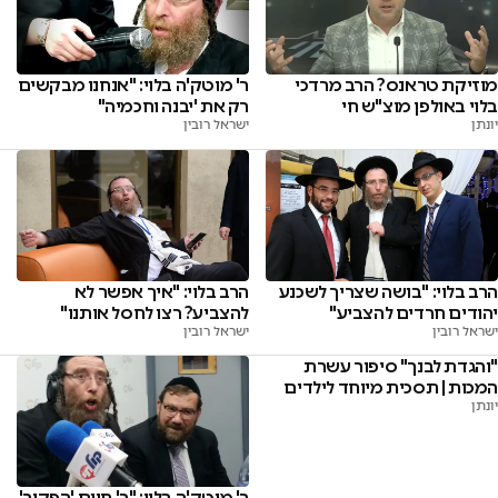
מוזיקת טראנס? הרב מרדכי
ר' מוטק'ה בלוי: "אנחנו מבקשים
בלוי באולפן מוצ"ש חי
רק את 'יבנה וחכמיה"
יונתן
ישראל רובין
הרב בלוי: "בושה שצריך לשכנע
הרב בלוי: "איך אפשר לא
יהודים חרדים להצביע"
להצביע? רצו לחסל אותנו"
ישראל רובין
ישראל רובין
"והגדת לבנך" סיפור עשרת
המכות | תסכית מיוחד לילדים
יונתן
ר' מוטק'ה בלוי: "ר' חיים 'הפקיר'