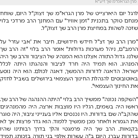
מרן הגראמ"מ שך זיע"א
לרגל יום היארצייט של מרן הגרא"מ שך זצוק"ל היום, שוחח
מנחם טוקר בתכנית "זמן אוויר" עם המחנך הרב מרדכי בלוי
שזכה לשהות במחיצת מרן הרב שך זצוק"ל.
"מרן הרב שך זצ"ל חידש חידושים, חיבר את 'אבי עזרי' על
הרמב"ם, ניהל מערכות גדולות" אומר הרב בלוי "זה הרב שך
שלנו. גדול התורה אצלנו הוא המנהיג של הציבור והרב שך היה
המנהיג. הוא תמיד היה חרד לציבור והנהגתו היתה לכלל
ישראל. הדאגה לדורות ההמשך, דאגה לכולם. הוא היה נוסע
באוטובוסים להנהלת החינוך העצמאי בירושלים בשביל לחזק
את החינוך העצמאי".
"השקפה נכונה" ממשיך הרב בלוי "היתה ההנהגה של הרב שך.
ראשו היה בשמים, רגליו היו מוצבות ארצה. היה מהמנהיגים
שהקב"ה שם בדורות. היו נכנסים אליו בענייני ציבור, היה סוגר
את הגמרא ולאחר מכן ממשיך ללמוד. הוא גדר פרצות אך לא
בקנאות. הרב שך היה פרמגטי והלך בדרך רבותינו שהיו
בדורות עברו. היום ב"ה עשרות אלפי בני תורה בזכותו. תמיד