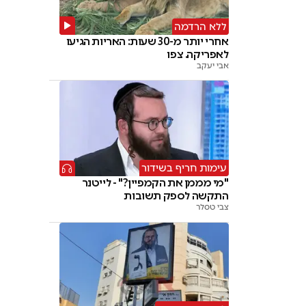
ללא הרדמה
אחרי יותר מ-30 שעות: האריות הגיעו
לאפריקה. צפו
אבי יעקב
עימות חריף בשידור
"מי מממן את הקמפיין?" - לייטנר
התקשה לספק תשובות
צבי טסלר