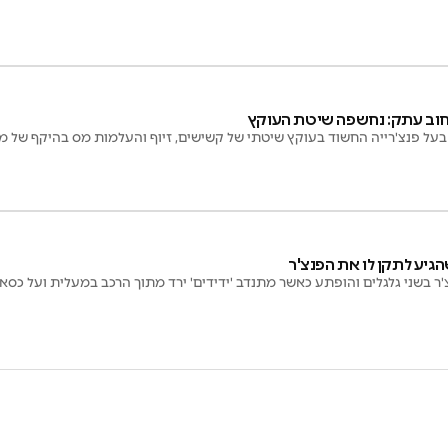
חוב עתק: נחשפה שיטת העוקץ
על פנצ'רייה החשוד בעוקץ שיטתי של קשישים, זיוף והעלמות מס בהיקף של מע
גיע לתקן לו את הפנצ'ר
ר בשני גלגלים והופתע כאשר מתנדב 'ידידים' ירד מתוך הרכב במעלית ועל כסא 