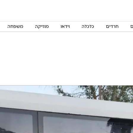
ם
חרדים
כלכלה
וידאו
מוזיקה
משפחה