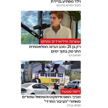
וילד מפתיע בניידת
הקול החדש בדרכים
עשרות מיליארדים נמחקו
רק בן 25: כוכב הבינה המלאכותית
התרסק בתוך ימים
שמעון כץ
דיווח מסעיר
מביך: האם איזנקוט והשמאל עומדים
מאחורי 'הציבור החרדי'
פנחס בן זיו