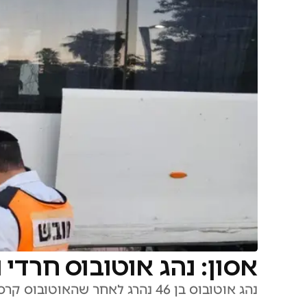
אסון: נהג אוטובוס חרדי
נהג אוטובוס בן 46 נהרג לאחר שהאוטובוס קרס עליו במהלך החלפת גלגל בחפץ חיים; המשטרה חוקרת את הנסיבות