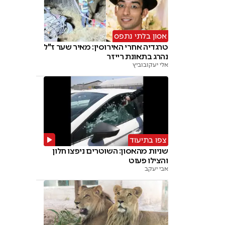
אסון בלתי נתפס
טרגדיה אחרי האירוסין: מאיר שער ז"ל
נהרג בתאונת רייזר
אלי יעקובוביץ
צפו בתיעוד
שניות מהאסון: השוטרים ניפצו חלון
והצילו פעוט
אבי יעקב