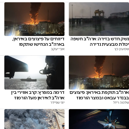
נשק חדש בזירה: ארה"ב חשפה
דיווחים על פיצוצים באיראן,
יכולת מבצעית נדירה
בארה"ב הכחישו שתקפו
שמעון כץ
אבי יעקב
ארה"ב תוקפת באיראן: פיצוצים
דרמה במפרץ: קרב אווירי בין
בבנדר עבאס ובמצר הורמוז
ארה"ב לאיראן מעל הורמוז
שלמה ריזל
יוני שניידר