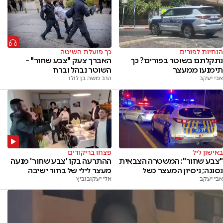
הנחיות לפורים
כך פועלת השיטה
נתקלתם בשוטר בפורים? כך
האברך צעק "צבע שחור" –
תימנעו ממעצר
השוטר נבהל וברח
אבי יעקב
הרב משה בן לולו
פצחו בריקודים
באישון ליל
ההתרעה בקו 'צבע שחור' מנעה
"צבע שחור": המשטרה הצבאית
מעצר לילי של בחור ישיבה
נסוגה; ניסיון המעצר כשל
אלי יעקובוביץ
אבי יעקב