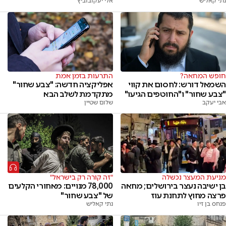
אלי יעקובוביץ
נתי קאליש
חופש המחאה?
התרעות בזמן אמת
השמאל דורש: לחסום את קווי
אפליקציה חדשה: "צבע שחור"
"צבע שחור" ו"החוטפים הגיעו"
מתקדמת לשלב הבא
אבי יעקב
שלום שטיין
מניעת המעצר נכשלה
"זה קורה רק בישראל"
בן ישיבה נעצר בירושלים; מחאה
78,000 מנויים: מאחורי הקלעים
פרצה מחוץ לתחנת עוז
של "צבע שחור"
פנחס בן זיו
נתי קאליש