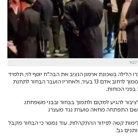
 הלילה בשכונת ארמון הנציב את הבה"ח יוסף לוי, תלמיד
ישיבת 'פאר יוסף', בחשד לעריקות. המעצר התרחש סמוך לרחוב אדם 13 בעיר, ולאחריו הועבר הבחור לתחנת
 בפני הכוחות.
יבור להגיע למקום ולתמוך בבחור ובבני משפחתו.
שם התפתחה מחאה סוערת נגד מעצרו.
מות קשה לפיזור ההתקהלות. עוד נמסר כי הבחור מקבל
נים גב'.