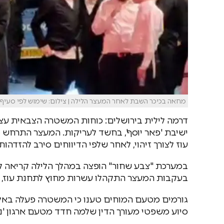
מחאה בכיכר השבת לאחר המעצר הלילה | צילום: שימוש לפי סעיף 27א'
דרמה לילית בירושלים: כוחות המשטרה הצבאית עצרו
עוז לצורך זיהוי, לאחר שלפי הדיווחים סירב להזדהות
במערכת "צבע שחור" הופצה במהלך הלילה קריאה לצ
בעקבות המעצר התקהלו עשרות מחוץ לתחנת עוז, 
גורמים מטעם המוחים טענו כי המשטרה פעלה באלי
סיוע משפטי מעורך הדין שלמה חדד מטעם ארגון 'נות