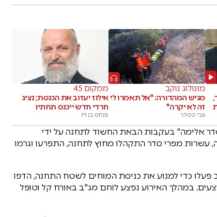
מונולוג נוקב
ממקום 45
,
מגיש המהדורה: "אל תאמרו לי
אילוז יעזוב את הכנסת; נציג
ת
זה לא יקרה"
חרדי חדש ייכנס תחתיו
צבי טסלר
פנחס בן זיו
ר אלימה" בעקבות הבאת החשוד לתחנה על ידי
, עשרות מפרי סדר התקהלו מחוץ לתחנה, התפרעו וגרמו
"ב פעלו כדי למנוע את כניסת המוחים לשטח התחנה, הדפו
עים. במהלך האירוע נפצע לוחם מג"ב באורח קל וטופל