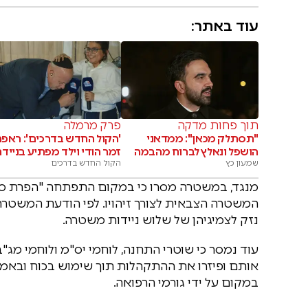
עוד באתר:
תוך פחות מדקה
פרק מרמלה
"תסתלק מכאן": ממדאני
'הקול החדש בדרכים': ראפר
הושפל ונאלץ לברוח מהבמה
זמר הודי וילד מפתיע בנייד
שמעון כץ
הקול החדש בדרכים
מנגד, במשטרה מסרו כי במקום התפתחה "הפרת סד
המשטרה הצבאית לצורך זיהויו. לפי הודעת המשטרה
נזק לצמיגיהן של שלוש ניידות משטרה.
עוד נמסר כי שוטרי התחנה, לוחמי יס"מ ולוחמי מג
אותם ופיזרו את ההתקהלות תוך שימוש בכוח ובאמצ
במקום על ידי גורמי הרפואה.