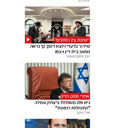
יצחק חן
'ישיבת בין הזמנים'
שידור בלעדי ויוצא דופן: כך נראה
מושב בית דין • צפו
הרב נחום נוסבכר
אחרי פסק הדין
גיא פלג משתלח ביצחק עמית:
"התנהלות רופסת"
אבי יעקב