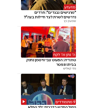
מזעזע
"מרגישים נבגדים": חרדים
נדרשים לשרת לצד חיילות בצה"ל
שמעון כץ
ה' נתן וה' לקח
טרגדיה: הפעוט צבי וויסמן נחנק
בביתו ונפטר
נתי קאליש
9 מתמודדים
הקול החדש בדרכים: ילד הפלא