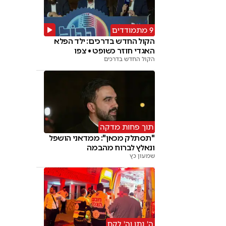
9 מתמודדים
הקול החדש בדרכים: ילד הפלא
האגדי חוזר כשופט • צפו
הקול החדש בדרכים
תוך פחות מדקה
"תסתלק מכאן": ממדאני הושפל
ונאלץ לברוח מהבמה
שמעון כץ
ה' נתן וה' לקח