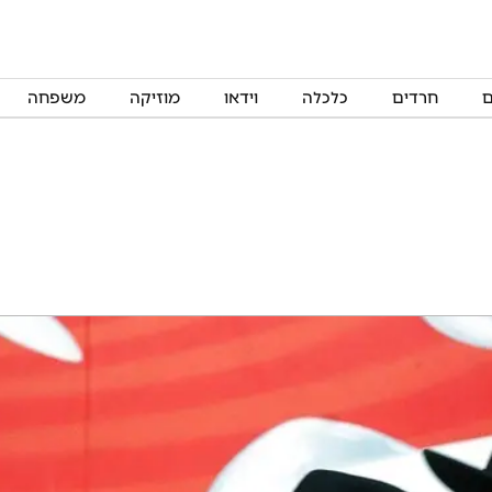
ם
חרדים
כלכלה
וידאו
מוזיקה
משפחה