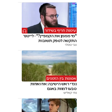
עימות חריף בשידור
"מי מממן את הקמפיין?" - לייטנר
התקשה לספק תשובות
צבי טסלר
אסונות בין הזמנים
נכדי ראש הישיבה: אח ואחות
טבעו למוות באגם
נתי קאליש