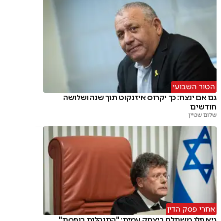
הטור השבועי
גם אם ינצח: כך יקרוס איזנקוט תוך שנה ושלושה
חודשים
שלום שטיין
אחרי פסק הדין
גיא פלג משתלח ביצחק עמית: "התנהלות רופסת"