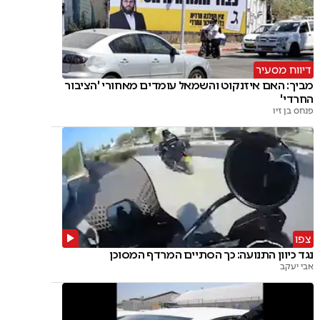
דיווח מסעיר
מביך: האם איזנקוט והשמאל עומדים מאחורי 'הציבור
החרדי'
פנחס בן זיו
צפו
נגד כיוון התנועה: כך הסתיים המרדף המסוכן
אבי יעקב