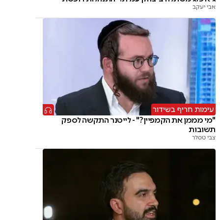
אבי יעקב
עימות חריף בשידור
"מי מממן את הקמפיין?" - לייטנר התקשה לספק
תשובות
צבי טסלר