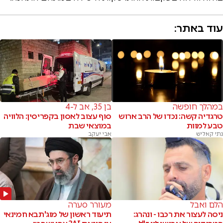
עוד באתר:
במהלך חופשה
בן 35, אב ל-4
טרגדיה קשה: נכדו של הרב ארוש
סוף עצוב לאסון בקפריסין: הלוויה
טבע למוות
במוצאי שבת
נתי קאליש
אבי יעקב
הלם ואבל
מעורר סערה
ניסה לעצור את רכבו - ונהרג:
תיעוד ראשון של מוג'תבא חמינאי