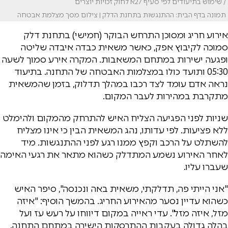
/ שימוש בתיעודים לפי סעיף 27א לחוק זכויות יוצרים
תמונה בדף הבית: ההתנגשות בתחנת הדלק | צילום מסך מצלמת אבטחה
אירוע חריג ומסוכן התרחש הבוקר (חמישי) בתחנת דלק
סמוכה לקיבוץ אפק, כאשר משאית כבדה איבדה שליטה
ופגעה ישירות במתחם המשאבות. המקרה אירע סמוך לשעה
05:30 ותועד כולו במצלמות האבטחה של התחנה. בתיעוד
נראה אדם עומד לצד רכבו במהלך תדלוק, בזמן שהמשאית
מתקרבת במהירות לעבר המקום.
שניות לפני הפגיעה הצליח האיש להתרחק מהמקום ולהימלט
ללא פציעות. לפי עדותו, נהג המשאית הבין כי אינו מצליח
להשתלט על הרכב וקפץ ממנו רגע לפני ההתנגשות. מיד
לאחר האירוע נשמע המתדלק כשהוא מתאר את רגעי האימה
שעברו עליו.
"אני הייתי פה, תדלקתי, משאית באה ונכנסה", סיפר האיש
כשהוא עדיין נסער מהאירוע החריג. בהמשך הוסיף: "איזה
מזל, איזה מזל". עדי ראייה במקום דיווחו על רעש עז ועל
בהלה גדולה בעקבות ההתרסקות הישירה במתחם התחנה.