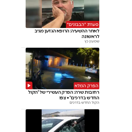
סערת "הבבונים"
לאחר ההשעיה: הרופא הגזען מגיב
לראשונה
שמעון כץ
הפרק המלא
רחובות שרה: הפרק העשירי של 'הקול
החדש בדרכים' • צפו
הקול החדש בדרכים