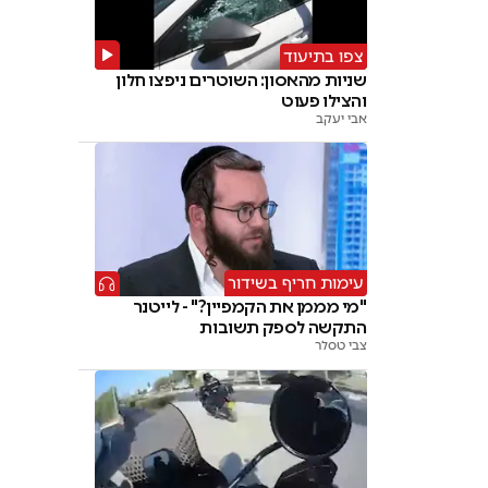
צפו בתיעוד
שניות מהאסון: השוטרים ניפצו חלון
והצילו פעוט
אבי יעקב
עימות חריף בשידור
"מי מממן את הקמפיין?" - לייטנר
התקשה לספק תשובות
צבי טסלר