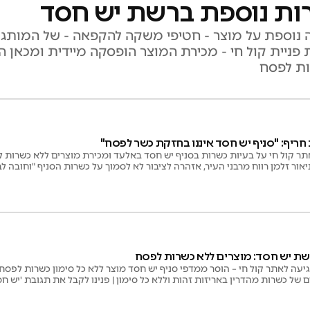
ות נוספת ברשת יש חסד
 נוספת על מוצר - חטיפי משקה להקפאה - של המותג י
 פניית קול חי - מכירת המוצר הופסקה מיידית ומכאן 
ות לפסח
חריף: "סניף יש חסד איננו בחזקת כשר לפסח"
 קול חי על בעיות כשרות בסניף יש חסד באלעד ומכירת מוצרים ללא כשרות ל
יאור זלמן רווח מרבני העיר, אזהרה לציבור לא לסמוך על כשרות הסניף "וחובה לב
תב: "למרות כל הפניות בכל הדרכים המוצרים עדיין שם. ולכן עקב חוסר שיתוף ה
כלומר אין כל מוצריו מאושרים לפסח"
ת יש חסד: מוצרים ללא כשרות לפסח
עה לאתר קול חי – הוסר ממדפי סניף יש חסד מוצר ללא כל סימון כשרות לפסח |
 של כשרות מהדרין באריזות זהות וללא כל סימון | פנינו לקבל את תגובת 'יש חס