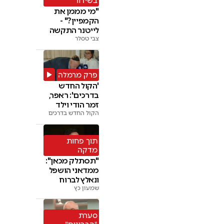
בשידור
"מי מממן את
הקמפיין?" -
לייטנר התקשה
צבי טסלר
לספק תשובות
פרק מרמלה
'הקול החדש
בדרכים': ראפר,
זמר הודי וילד
מפתיע בניידת
הקול החדש בדרכים
תוך פחות
מדקה
"תסתלק מכאן":
ממדאני הושפל
ונאלץ לברוח
שמעון כץ
מהבמה
סערת