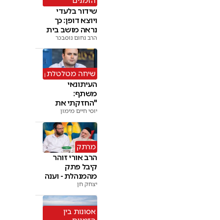
הזמנים'
שידור בלעדי
ויוצא דופן: כך
נראה מושב בית
דין • צפו
הרב נחום נוסבכר
שיחה מטלטלת
העיתונאי
משתף:
"החזקתי את
יוסי חיים מימון
הבת שלי המתה
בידיים"
מרתק
הרב אורי זוהר
קיבל פתק
מהמנהלת - וענה
יצחק חן
לה מול כולן
אסונות בין