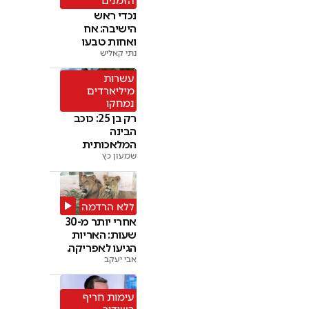
הזמנים
נכדי ראש
הישיבה: אח
ואחות טבעו
נתי קאליש
למוות באגם
עשרות
מיליארדים
נמחקו
רק בן 25: כוכב
הבינה
המלאכותית
שמעון כץ
התרסק בתוך
ימים
ללא הרדמה
אחרי יותר מ-30
שעות: האריות
הגיעו לאפריקה.
צפו
אבי יעקב
עימות חריף