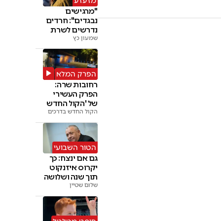
מזעזע
"מרגישים
נבגדים": חרדים
נדרשים לשרת
שמעון כץ
לצד חיילות
בצה"ל
הפרק המלא
רחובות שרה:
הפרק העשירי
של 'הקול החדש
בדרכים' • צפו
הקול החדש בדרכים
הטור השבועי
גם אם ינצח: כך
יקרוס איזנקוט
תוך שנה ושלושה
חודשים
שלום שטיין