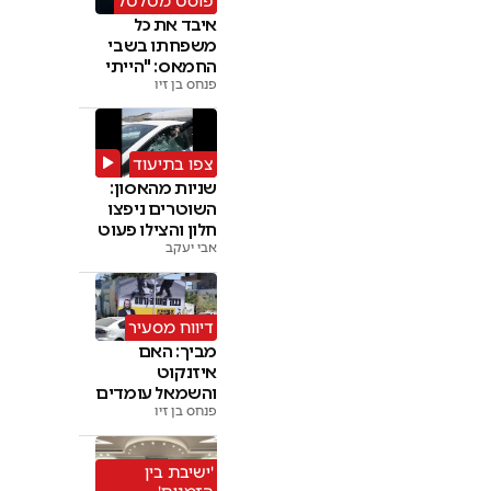
פוסט מטלטל
איבד את כל
משפחתו בשבי
החמאס: "הייתי
פנחס בן זיו
מוותר על החיים"
צפו בתיעוד
שניות מהאסון:
השוטרים ניפצו
חלון והצילו פעוט
אבי יעקב
דיווח מסעיר
מביך: האם
איזנקוט
והשמאל עומדים
פנחס בן זיו
מאחורי 'הציבור
החרדי'
'ישיבת בין