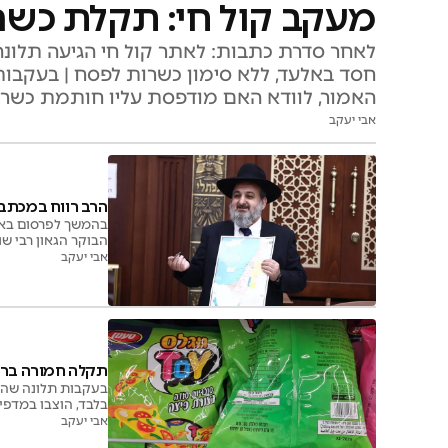
מעקב קול חי: תקלת כשר
לאחר סדרת כתבות: לאתר קול חי הגיעה תלונה
חסד באלעד, ללא סימון כשרות לפסח | בעקבות
האמור, לוודא האם מודפסת עליו חותמת כשר
אבי יעקב
הרב רווח במכתב 
בהמשך לפרסום באתר
הבוקר הגאון רבי שנ
את הנהלת הרשת וכו
אבי יעקב
'בחזקת כשר לפסח' 
תקלה חמורה ברש
בעקבות תלונה שהגי
בלבד, הוצבו במדפים
אבי יעקב