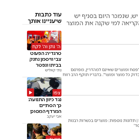
עוד כתבות
ש, שנמכר היום בסניף יש
שיעניינו אותך
הקריאה למי שקנה את המוצר
ה' נתן וה' לקח
טרגדיה: הפעוט
צבי וויסמן נחנק
בביתו ונפטר
פסח ומוצרים שאינם למהדרין, מפרסם
נתי קאליש
דוק כל מוצר ומוצר". בדבריו תוקף הרב רווח
פעולה מצד הסניף, יש לידע כי הסניף איננו
צפו
נגד כיוון התנועה:
כך הסתיים
המרדף המסוכן
אבי יעקב
 תלונות נוספות: מוצרים בכשרות רבנות
ד'