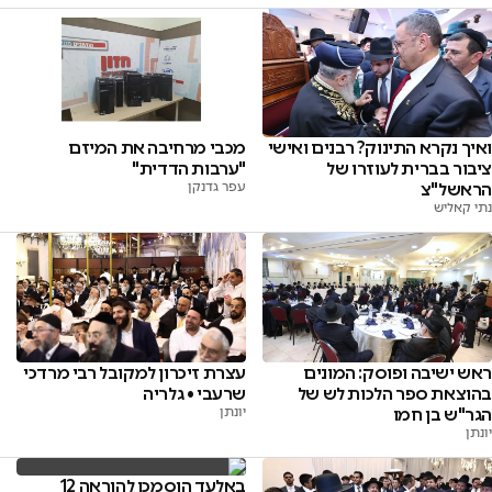
ואיך נקרא התינוק? רבנים ואישי
מכבי מרחיבה את המיזם
ציבור בברית לעוזרו של
"ערבות הדדית"
הראשל"צ
עפר גדנקן
נתי קאליש
ראש ישיבה ופוסק: המונים
עצרת זיכרון למקובל רבי מרדכי
בהוצאת ספר הלכות לש של
שרעבי • גלריה
הגר"ש בן חמו
יונתן
יונתן
באלעד הוסמכו להוראה 12