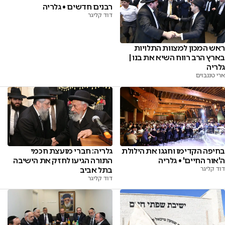
רבנים חדשים • גלריה
דוד קליגר
ראש המכון למצוות התלויות
בארץ הרב רווח השיא את בנו |
גלריה
ארי טננבוים
בחיפה הקדימו וחגגו את הילולת
גלריה: חברי מועצת חכמי
ה'אור החיים' • גלריה
התורה הגיעו לחזק את הישיבה
דוד קליגר
בתל אביב
דוד קליגר