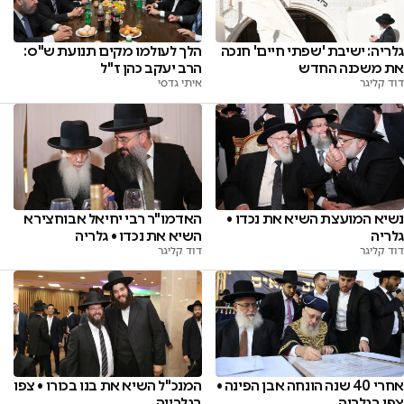
הלך לעולמו מקים תנועת ש"ס:
גלריה: ישיבת 'שפתי חיים' חנכה
הרב יעקב כהן ז"ל
את משכנה החדש
איתי גדסי
דוד קליגר
נשיא המועצת השיא את נכדו •
האדמו"ר רבי יחיאל אבוחצירא
גלריה
השיא את נכדו • גלריה
דוד קליגר
דוד קליגר
אחרי 40 שנה הונחה אבן הפינה •
המנכ"ל השיא את בנו בכורו • צפו
צפו בגלריה
בגלרייה