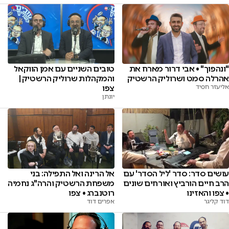
טובים השניים עם אמן הווקאל
"ונהפוך" • אבי דרור מארח את
והמקהלות שרוליק הרשטיק |
אהרלה סמט ושרוליק הרשטיק
צפו
אליעזר חסיד
יונתן
עושים סדר: סדר 'ליל הסדר' עם
אל הרינה ואל התפילה: בני
הרב חיים הורביץ ואורחים שונים
משפחת הרשטיק והרה"ג נחמיה
• צפו והאזינו
רוטנברג • צפו
דוד קליגר
אפרים דוד