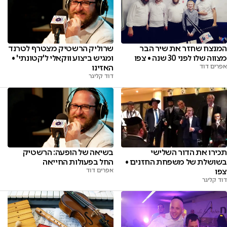
המנצח שחזר את שיר הבר
שרוליק הרשטיק מצטרף לטרנד
מצווה שלו לפני 30 שנה • צפו
ומגיש ביצוע ווקאלי ל'קטונתי' •
אפרים דוד
האזינו
דוד קליגר
בשיאה של הופעה: הרשטיק
תכירו את הדור השלישי
החל בפעולות החייאה
בשושלת של משפחת החזנים •
אפרים דוד
צפו
דוד קליגר