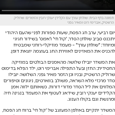
תמונה בדף הבית: שולחן עורך עם הקלידן יענקי רובין והזמרים: שרוליק
הרשטיק, אברימי רוט ומאיר גפני
יום רביעי, ערב חג הפסח, שעות ספורות לפני שהעם היהודי
יתכנס סביב שולחן הסדר, 'קול חי' ו'אמס' בשידור חגיגי
ומיוחד: "שולחן עורך" – מעמד מוזיקלי-רוחני שמבטיח
להכניס את המאזינים לאווירת החג בעוצמה יוצאת דופן.
את המשדר יובילו שלושה מהאמנים הבולטים במוזיקה
החסידית: החזן ובעל התפילה אברימי רוט, ילד הפלא בדימוס
שרוליק הרשטיק ובניו וכן הזמר מאיר גפני. השלושה יובילו
סדר מרכזי מלא השראה, משולב בווארטים, ניגונים וסיפורים
המלווים את ליל הסדר מדורי דורות. כשאותם ילווה אמן
הקלידים יענקי רובין, שידאג לעטוף את המעמד בנגינה חיה
ומרגשת וגם בקולו הענוג.
המשדר יתקיים באולפן המעוצב של 'קול חי' ברוח חג הפסח,