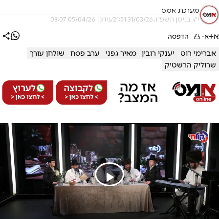
מערכת אמס
י"ג בניסן תשפ"ו, 31/03/26 21:51
עודכן: 05/04/26 03:07
א+
א-
הדפסה
אברימי רוט
יענקי רובין
מאיר גפני
ערב פסח
שולחן עורך
שרוליק הרשטיק