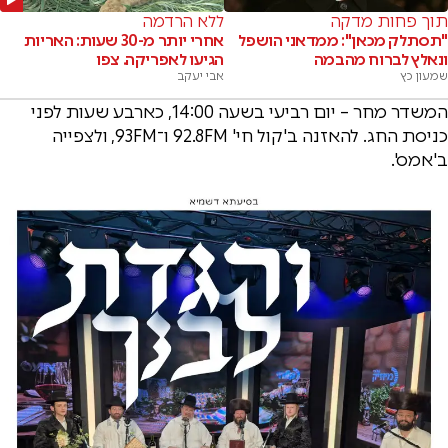
תוך פחות מדקה
ללא הרדמה
"תסתלק מכאן": ממדאני הושפל
אחרי יותר מ-30 שעות: האריות
ונאלץ לברוח מהבמה
הגיעו לאפריקה. צפו
שמעון כץ
אבי יעקב
המשדר מחר – יום רביעי בשעה 14:00, כארבע שעות לפני
כניסת החג. להאזנה ב'קול חי' 92.8FM ו־93FM, ולצפייה
ב'אמס'.