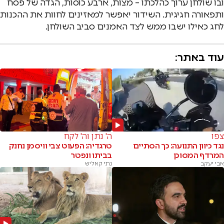
ובו שולחן ערוך כהלכתו – מצות, ארבע כוסות, הגדה של פסח
ותפאורה חגיגית. השידור יאפשר למאזינים לחוות את ההכנות
לחג כאילו ישבו ממש לצד האמנים סביב השולחן.
עוד באתר:
צפו
ה' נתן וה' לקח
נגד כיוון התנועה: כך הסתיים
טרגדיה: הפעוט צבי וויסמן נחנק
המרדף המסוכן
בביתו ונפטר
אבי יעקב
נתי קאליש