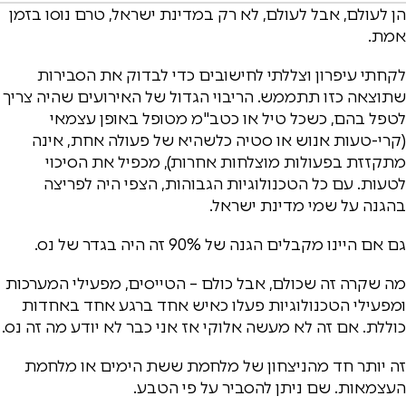
הן לעולם, אבל לעולם, לא רק במדינת ישראל, טרם נוסו בזמן
אמת.
לקחתי עיפרון וצללתי לחישובים כדי לבדוק את הסבירות
שתוצאה כזו תתממש. הריבוי הגדול של האירועים שהיה צריך
לטפל בהם, כשכל טיל או כטב"מ מטופל באופן עצמאי
(קרי-טעות אנוש או סטיה כלשהיא של פעולה אחת, אינה
מתקזזת בפעולות מוצלחות אחרות), מכפיל את הסיכוי
לטעות. עם כל הטכנולוגיות הגבוהות, הצפי היה לפריצה
בהגנה על שמי מדינת ישראל.
גם אם היינו מקבלים הגנה של 90% זה היה בגדר של נס.
מה שקרה זה שכולם, אבל כולם – הטייסים, מפעילי המערכות
ומפעילי הטכנולוגיות פעלו כאיש אחד ברגע אחד באחדות
כוללת. אם זה לא מעשה אלוקי אז אני כבר לא יודע מה זה נס.
זה יותר חד מהניצחון של מלחמת ששת הימים או מלחמת
העצמאות. שם ניתן להסביר על פי הטבע.