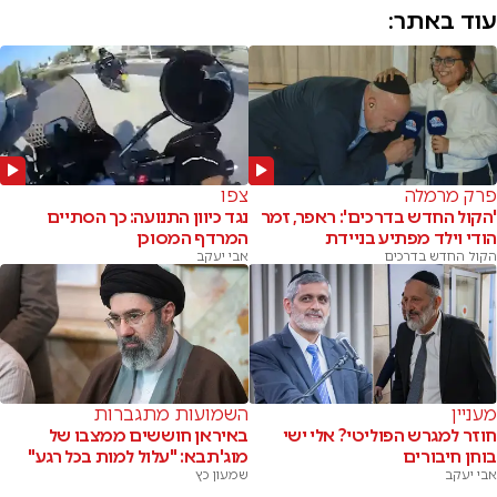
עוד באתר:
פרק מרמלה
צפו
'הקול החדש בדרכים': ראפר, זמר
נגד כיוון התנועה: כך הסתיים
הודי וילד מפתיע בניידת
המרדף המסוכן
הקול החדש בדרכים
אבי יעקב
מעניין
השמועות מתגברות
חוזר למגרש הפוליטי? אלי ישי
באיראן חוששים ממצבו של
בוחן חיבורים
מוג'תבא: "עלול למות בכל רגע"
אבי יעקב
שמעון כץ