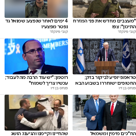
4 ימים לאחר שנפצע: שמואל גד
"מעצבים מחדש את פני המזרח
נפטר מפצעיו
התיכון": צפו
קובי פינקלר
קובי פינקלר
טראמפ יופיע לביקור בזק;
רוטמן: "‏יש עוד הרבה מה לעבוד;
החטופים ישוחררו בשבוע הבא
עכשיו צריך לשמוח"
פנחס בן זיו
פנחס בן זיו
הח"כים מימין ומשמאל
שהחיינו וקיימנו והגיענו: הושג