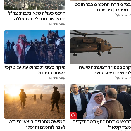
בכל מקרה, החמאס כבר הובס
במערכה | פרשנות
חופש פעולה מלא בלבנון: צה"ל
קובי פינקלר
חיסל שני מחבלי חיזבאללה
קובי פינקלר
קרב בצפון הרצועה: חמישה
פיקד בציניות מרושעת על טקסי
לוחמים נפצעו קשה
השחרור וחוסל
קובי פינקלר
קובי פינקלר
"חמאס תחת לחץ חסר תקדים
חמישה מחבלים ביצעו ירי נ"ט
מצד קטאר"
לעבר לוחמים וחוסלו