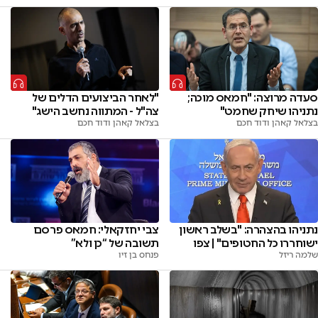
סעדה מרוצה: "חמאס מוכה;
"לאחר הביצועים הדלים של
נתניהו שיחק שחמט"
צה"ל - המתווה נחשב הישג"
בצלאל קאהן ודוד חכם
בצלאל קאהן ודוד חכם
נתניהו בהצהרה: "בשלב ראשון
צבי יחזקאלי: חמאס פרסם
ישוחררו כל החטופים" | צפו
תשובה של “כן ולא”
שלמה ריזל
פנחס בן זיו