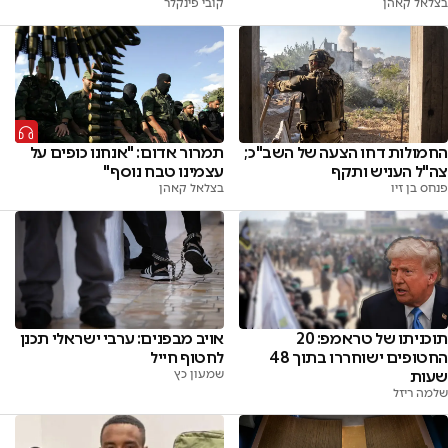
בצלאל קאהן
קובי פינקלר
החמולות דחו הצעה של השב"כ;
תמרור אדום: "אנחנו כופים על
צה"ל העניש ותקף
עצמינו טבח נוסף"
פנחס בן זיו
בצלאל קאהן
תוכניתו של טראמפ: 20
אויב מבפנים: ערבי ישראלי תכנן
החטופים ישוחררו בתוך 48
לחטוף חייל
שעות
שמעון כץ
שלמה ריזל