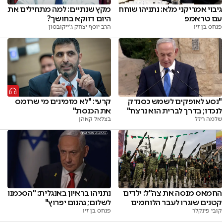
גיבוי אמריקני מלא: נתניהו שוחח
מקץ שנתיים: למה מתחילים את
עם טראמפ
היום דווקא בחושך?
פנחס בן זיו
הרב יוסף יצחק ג'ייקובסון
"נסע לאופקים לשמש כסנדק
קרעי: "לא מזמינים מי שרומס
לנכדו; בדרך לברית הוא נרצח"
את הכנסת"
שלמה ריזל
בצלאל קאהן
החמאס מנסה את צה"ל: ילדים
נתניהו בראיון באנגלית: "הסכמנו
קטנים שוגרו לעבר הלוחמים
לשלום; גהנום יפרוץ"
קובי פינקלר
פנחס בן זיו