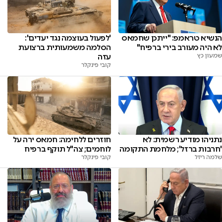
הנשיא טראמפ: "ייתכן שחמאס
'לפעול בעוצמה נגד יעדים':
לא היה מעורב בירי ברפיח"
הסלמה משמעותית ברצועת
שמעון כץ
עזה
קובי פינקלר
נתניהו מודיע רשמית: לא
חוזרים ללחימה: חמאס ירה על
'חרבות ברזל'; מלחמת התקומה
לוחמים; צה"ל תוקף ברפיח
שלמה ריזל
קובי פינקלר