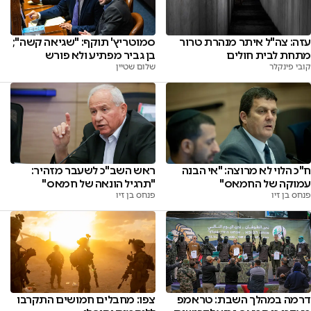
עזה: צה"ל איתר מנהרת טרור
סמוטריץ' תוקף: "שגיאה קשה";
מתחת לבית חולים
בן גביר מפתיע ולא פורש
קובי פינקלר
שלום שטיין
ח"כ הלוי לא מרוצה: "אי הבנה
ראש השב"כ לשעבר מזהיר:
עמוקה של החמאס"
"תרגיל הונאה של חמאס"
פנחס בן זיו
פנחס בן זיו
דרמה במהלך השבת: טראמפ
צפו: מחבלים חמושים התקרבו