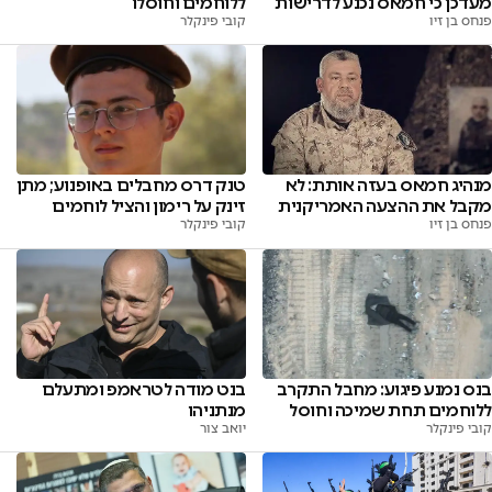
מעדכן כי חמאס נכנע לדרישות
ללוחמים וחוסלו
פנחס בן זיו
קובי פינקלר
טנק דרס מחבלים באופנוע; מתן
מנהיג חמאס בעזה אותת: לא
זינק על רימון והציל לוחמים
מקבל את ההצעה האמריקנית
קובי פינקלר
פנחס בן זיו
בנס נמנע פיגוע: מחבל התקרב
בנט מודה לטראמפ ומתעלם
ללוחמים תחת שמיכה וחוסל
מנתניהו
קובי פינקלר
יואב צור