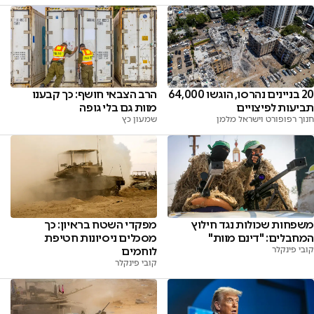
20 בניינים נהרסו, הוגשו 64,000
הרב הצבאי חושף: כך קבענו
תביעות לפיצויים
מוות גם בלי גופה
חנוך רפופורט וישראל מלמן
שמעון כץ
משפחות שכולות נגד חילוץ
מפקדי השטח בראיון: כך
המחבלים: "דינם מוות"
מסכלים ניסיונות חטיפת
קובי פינקלר
לוחמים
קובי פינקלר