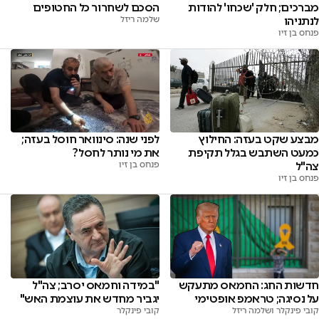
מברכים; חלק 'שכחו' להודות
הסכם לשחרור כל החטופים
לנתניהו
שלמה ריזל
פנחס בן זיו
מבצע שקט בעזה: החילוץ
לפני שנה: סינוואר חוסל בעזה;
כמעט השתבש בגלל תקיפת
את מי נותר לחסל?
צה"ל
פנחס בן זיו
פנחס בן זיו
חדשות החג: החמאס מתעקש
"במידה וחמאס יסרב; צה"ל
על נסיגה; טראמפ אופטימי
יגביר מחדש את עוצמת האש"
קובי פינקלר ושלמה ריזל
קובי פינקלר