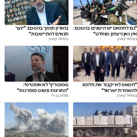
"גם לחמאס יש הישגים בהסכם;
בוארון תומך בהסכם: "יוצר
אין כאן ניצחון מוחלט"
תנאים להתיישבות"
בצלאל קאהן
בצלאל קאהן
"חמאס לא יקבור את חלומו
סמוטריץ' לא אופטימי:
להשמדת ישראל"
"החגיגות פשוט מופרכות"
בצלאל קאהן
פנחס בן זיו