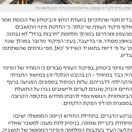
שלט בדרך לקריית שמונה, אילוסטרציה | דוד כהן/פלאש 90
בדיון חסוי שהתקיים בוועדת החוץ והביטחון של הכנסת אמר
אלוף פיקוד העורף, שי קלפר, כי החלטת פינוי התושבים
מהצפון ומהדרום במהלך מלחמת "חרבות ברזל" לא נבחנה
באופן מסודר, וכי בדיעבד, בעיני הפיקוד מדובר במהלך שגוי.
כך על פי דיווח בתאגיד השידור 'כאן', מפי גורמים שהשתתפו
בדיון.
לפי גורמי ביטחון, בפיקוד העורף סבורים כי המחיר של הפינוי
היה כבד במיוחד – הן בהיבט הכלכלי והן במישור החברתי
והקהילתי. לדבריהם, עלות הטיפול במפונים, הפגיעה ברצף
החיים והנזק שנגרם לערים וליישובים גברו על התועלת
הביטחונית. הנושא צפוי להיבחן מחדש בתקופה הקרובה
במסגרת תהליך הפקת הלקחים.
ברקע הדברים, בתחילת החודש קיימה הממשלה ישיבה
מיוחדת בקריית שמונה, בניסיון לתת מענה למשבר שאליו
נקלעה העיר בעקבות המלחמה והפינוי הממושך של תושביה.