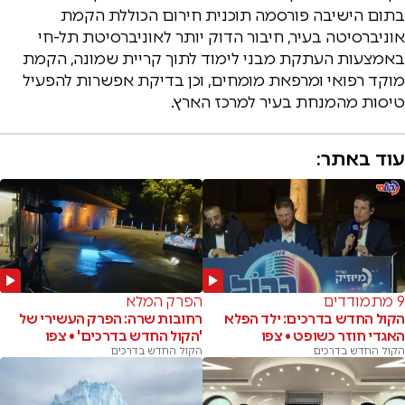
בתום הישיבה פורסמה תוכנית חירום הכוללת הקמת
אוניברסיטה בעיר, חיבור הדוק יותר לאוניברסיטת תל-חי
באמצעות העתקת מבני לימוד לתוך קריית שמונה, הקמת
מוקד רפואי ומרפאת מומחים, וכן בדיקת אפשרות להפעיל
טיסות מהמנחת בעיר למרכז הארץ.
עוד באתר:
9 מתמודדים
הפרק המלא
הקול החדש בדרכים: ילד הפלא
רחובות שרה: הפרק העשירי של
האגדי חוזר כשופט • צפו
'הקול החדש בדרכים' • צפו
הקול החדש בדרכים
הקול החדש בדרכים