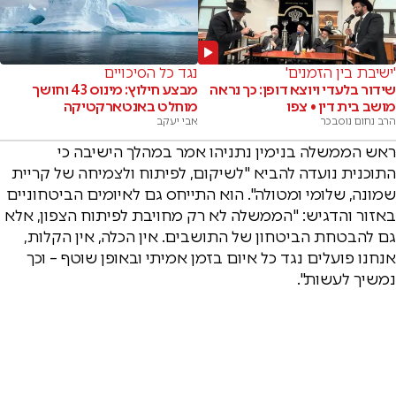
'ישיבת בין הזמנים'
נגד כל הסיכויים
שידור בלעדי ויוצא דופן: כך נראה
מבצע חילוץ: מינוס 43 וחושך
מושב בית דין • צפו
מוחלט באנטארקטיקה
הרב נחום נוסבכר
אבי יעקב
ראש הממשלה בנימין נתניהו אמר במהלך הישיבה כי
התוכנית נועדה להביא "לשיקום, לפיתוח ולצמיחה של קריית
שמונה, שלומי ומטולה". הוא התייחס גם לאיומים הביטחוניים
באזור והדגיש: "הממשלה לא רק מחויבת לפיתוח הצפון, אלא
גם להבטחת הביטחון של התושבים. אין הכלה, אין הקלות,
אנחנו פועלים נגד כל איום בזמן אמיתי ובאופן שוטף – וכך
נמשיך לעשות".