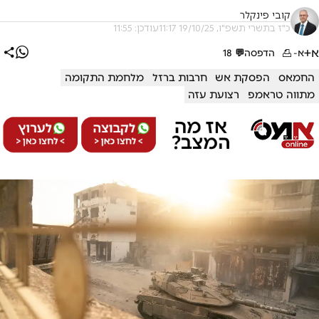
קובי פינקלר
כ"ז בתשרי תשפ"ו, 19/10/25 11:17
עודכן: 11:55
א+
א-
הדפסה
💬
18
החמאס
הפסקת אש
חרבות ברזל
מלחמת התקומה
מתווה טראמפ
רצועת עזה