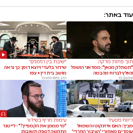
עוד באתר:
תוך פחות מדקה
'ישיבת בין הזמנים'
"תסתלק מכאן": ממדאני הושפל
שידור בלעדי ויוצא דופן: כך נראה
ונאלץ לברוח מהבמה
מושב בית דין • צפו
שמעון כץ
הרב נחום נוסבכר
דיווח מסעיר
עימות חריף בשידור
מביך: האם איזנקוט והשמאל
"מי מממן את הקמפיין?" - לייטנר
עומדים מאחורי 'הציבור החרדי'
התקשה לספק תשובות