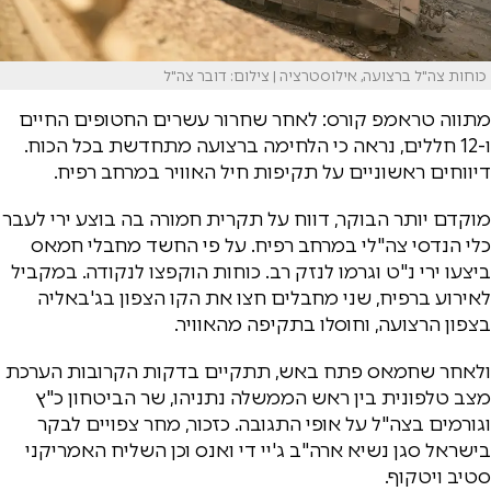
כוחות צה"ל ברצועה, אילוסטרציה | צילום: דובר צה"ל
מתווה טראמפ קורס: לאחר שחרור עשרים החטופים החיים
ו-12 חללים, נראה כי הלחימה ברצועה מתחדשת בכל הכוח.
דיווחים ראשוניים על תקיפות חיל האוויר במרחב רפיח.
מוקדם יותר הבוקר, דווח על תקרית חמורה בה בוצע ירי לעבר
כלי הנדסי צה"לי במרחב רפיח. על פי החשד מחבלי חמאס
ביצעו ירי נ"ט וגרמו לנזק רב. כוחות הוקפצו לנקודה. במקביל
לאירוע ברפיח, שני מחבלים חצו את הקו הצפון בג'באליה
בצפון הרצועה, וחוסלו בתקיפה מהאוויר.
ולאחר שחמאס פתח באש, תתקיים בדקות הקרובות הערכת
מצב טלפונית בין ראש הממשלה נתניהו, שר הביטחון כ"ץ
וגורמים בצה"ל על אופי התגובה. כזכור, מחר צפויים לבקר
בישראל סגן נשיא ארה"ב ג'יי די ואנס וכן השליח האמריקני
סטיב ויטקוף.