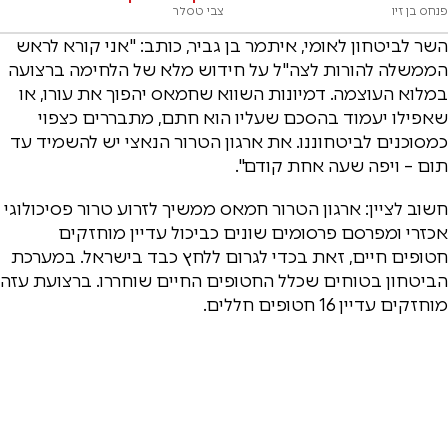
פנחס בן זיו
צבי טסלר
השר לביטחון לאומי, איתמר בן גביר, כותב: "אני קורא לראש
הממשלה להורות לצה"ל על חידוש מלא של הלחימה ברצועה
במלוא העוצמה. דמיונות השווא שחמאס יהפוך את עורו, או
שאפילו יעמוד בהסכם שעליו הוא חתם, מתבררים כצפוי
כמסוכנים לביטחוננו. את ארגון הטרור הנאצי יש להשמיד עד
תום – ויפה שעה אחת קודם".
חשוב לציין: ארגון הטרור חמאס ממשיך לזרוע טרור פסיכולוגי
אכזרי ומפרסם פרסומים שונים כביכול עדיין מוחזקים
חטופים חיים, זאת בכדי לגרום ללחץ כבד בישראל. במערכת
הביטחון בטוחים שכלל החטופים החיים שוחררו. ברצועת עזה
מוחזקים עדיין 16 חטופים חללים.