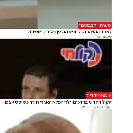
סערת "הבבונים"
לאחר ההשעיה: הרופא הגזען מגיב לראשונה
שמעון כץ
9 מתמודדים
הקול החדש בדרכים: ילד הפלא האגדי חוזר כשופט • צפו
הקול החדש בדרכים