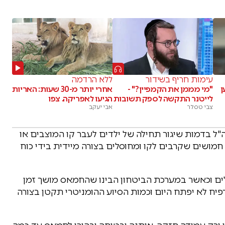
עימות חריף בשידור
ללא הרדמה
ן
"מי מממן את הקמפיין?" -
אחרי יותר מ-30 שעות: האריות
לייטנר התקשה לספק תשובות
הגיעו לאפריקה. צפו
צבי טסלר
אבי יעקב
ל בדמות שיגור תחילה של ילדים לעבר קו המוצבים או
מושים שקרבים לקו ומחוסלים בצורה מיידית בידי כוח
ם וכאשר במערכת הביטחון הבינו שהחמאס מושך זמן
רפיח לא יפתח היום וכמות הסיוע ההומניטרי תקטן בצורה