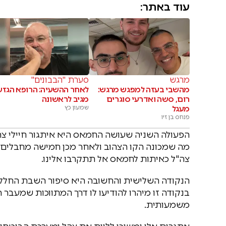
עוד באתר:
מרגש
סערת "הבבונים"
מהשבי בעזה למפגש מרגש:
לאחר ההשעיה: הרופא הגזע
רום, סשה ואדרעי סוגרים
מגיב לראשונה
מעגל
שמעון כץ
פנחס בן זיו
הפעולה השניה שעושה החמאס היא איתגור חיילי צה"
מה שמכונה הקו הצהוב ולאחר מכן חמישה מחבלים ח
צה"ל כאיתות לחמאס אל תתקרבו אלינו.
הנקודה השלישית והחשובה היא סיפור השבת החללי
בנקודה זו מיהרו להודיעו לו דרך המתווכות שמעבר 
משמעותית.