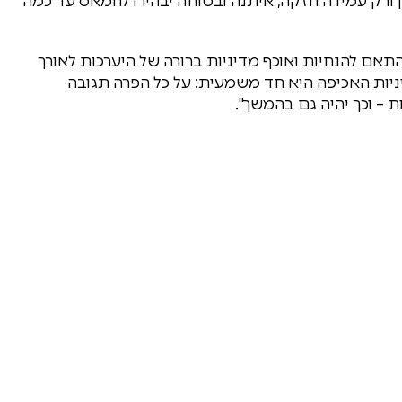
 ורק עמידה חזקה, איתנה ובטוחה יבהירו לחמאס עד כמה
תאם להנחיות ואוכף מדיניות ברורה של היערכות לאורך
ה מ-50% משטח עזה. מדיניות האכיפה היא חד משמעית: על כל הפרה תגובה
 – וכך יהיה גם בהמשך".