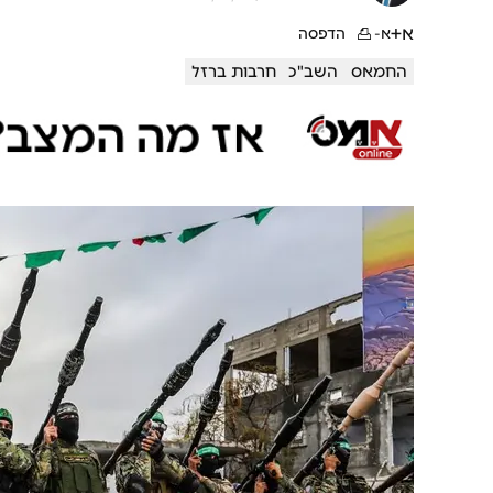
א+
א-
הדפסה
החמאס
השב"כ
חרבות ברזל