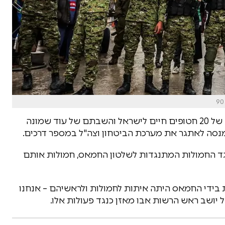
אחרי השמחה הגדולה שהייתה ביום שני עם חזרתם של 20 חטופים חיים לישראל והשבתם של עוד שמונה
נסה לאתגר את מערכת הביטחון וצה"ל במספר דרכים.
ד החמולות המתנגדות לשלטון החמאס, חמולות אותם
זתים למול המצלמות בידי החמאס היתה איתות לחמולות ולראשיהם – אנחנו
יושב ראש הרשות אבו מאזן כנגד פעולות אלו.