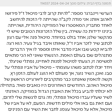
תמונה בדף הבית: צילום מסך 2024-04-24 114557
הערשי ויינברגר מספר: "להיות קרוב לרבי מיכאל ז״ל פירושו
לאהוב אותו. אני מודה לקב"ה שהייתה לי הזכות להיחשב
לאחד מחבריו, המאסטרו של המוזיקה היהודית, ושהייתה
בינינו ידידות כה עשירה. בין שלל הזכרונות הטובים שיש לי
מהקשר שלנו, אחד בולט במיוחד. מיכאל פנה אלי עם רצון
לכתוב שיר לזכר אביו ז״ל, שאותו איבד בגיל צעיר. הוא רצה
להביא קטע שבו אביו מדבר איתו ומספר לו איך הדברים
מתנהלים שם בעולם האמת. הרגשתי שאני לא הכי מתאים
למשימה זו, הצעתי למיכאל לפנות לאחיינו, נפתלי שניצלר,
ויחד יוכלו לכתוב משהו עוצמתי – מיכאל על אביו ונפתלי על
סבו. ואכן, השיר נוצר, אך מעולם לא הוצג לעולם. הזמן רץ,
וקשה להאמין שאנחנו כבר מתקרבים ליארצייט הראשון של
מיכאל האהוב. החודשים האחרונים היו כואבים מאד. בתחילה
לא יכולתי להביע בכלל את האובדן הגדול במוזיקה. האזנתי
לשיר שעליו עבדו מיכאל ונפתלי, וזה גרם לרגשות שלי לזרום,
ועם זאת גם באו אלי מילים חדשות. הפעם, לא על אביו של
מיכאל, אלא על מיכאל עצמו. לחבר את השיר עם הפנינים