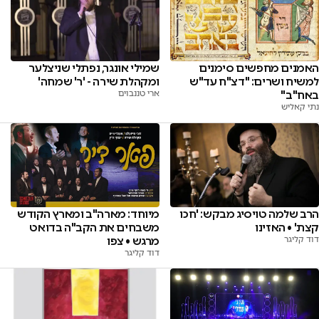
האמנים מחפשים סימנים
שמילי אונגר, נפתלי שניצלער
למשיח ושרים: "דצ"ח עד"ש
ומקהלת שירה - 'ר' שמחה'
באח"ב"
ארי טננבוים
נתי קאליש
הרב שלמה טויסיג מבקש: 'חכו
מיוחד: מארה"ב ומארץ הקודש
קצת' • האזינו
משבחים את הקב"ה בדואט
דוד קליגר
מרגש • צפו
דוד קליגר