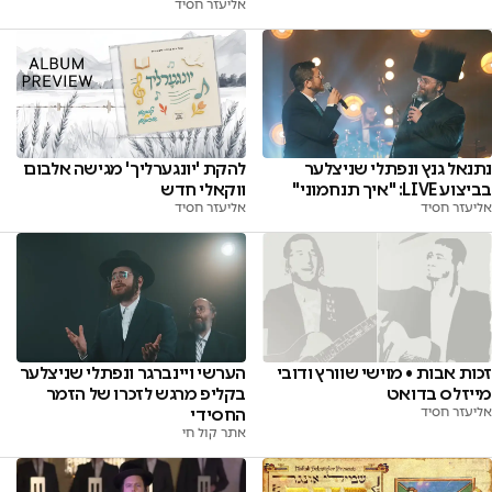
אליעזר חסיד
נתנאל גנץ ונפתלי שניצלער
להקת 'יונגערליך' מגישה אלבום
בביצוע LIVE: "איך תנחמוני"
ווקאלי חדש
אליעזר חסיד
אליעזר חסיד
זכות אבות • מוישי שוורץ ודובי
הערשי ויינברגר ונפתלי שניצלער
מייזלס בדואט
בקליפ מרגש לזכרו של הזמר
אליעזר חסיד
החסידי
אתר קול חי