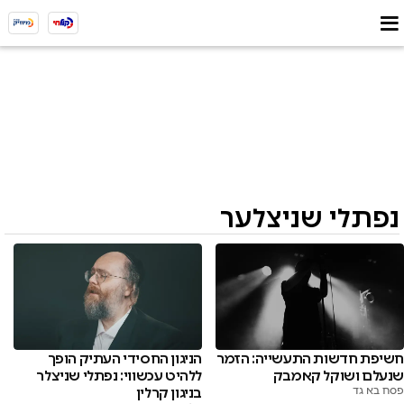
נפתלי שניצלער
חשיפת חדשות התעשייה: הזמר
הניגון החסידי העתיק הופך
שנעלם ושוקל קאמבק
ללהיט עכשווי: נפתלי שניצלר
פסח בא גד
בניגון קרלין