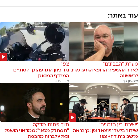
עוד באתר:
סערת "הבבונים"
צפו
לאחר ההשעיה: הרופא הגזען מגיב
נגד כיוון התנועה: כך הסתיים
לראשונה
המרדף המסוכן
שמעון כץ
אבי יעקב
'ישיבת בין הזמנים'
תוך פחות מדקה
שידור בלעדי ויוצא דופן: כך נראה
"תסתלק מכאן": ממדאני הושפל
מושב בית דין • צפו
ונאלץ לברוח מהבמה