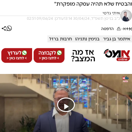
והבטיח שלא תהיה עסקה מופקרת"
איתי גדסי
כ"ב בניסן תשפ"ד, 30/04/24 13:14
עודכן: 09/06/24 02:51
א+
א-
הדפסה
איתמר בן גביר
בנימין נתניהו
חרבות ברזל