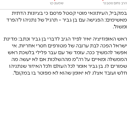
הרב נחום נוסבכר
שמעון כץ
במקביל, העיתונאי מוטי קסטל פרסם כי בציונות הדתית
מאשימים: הפגישה עם בן גביר – תרגיל של נתניהו ל'הפרד
ומשול'.
ראש האופוזיציה יאיר לפיד הגיב לדברי בן גביר וכתב: מדינת
ישראל הפכה לבת ערובה של מטורפים חסרי אחריות. אי
אפשר להמשיך ככה. עומד שר עם עבר פלילי בלשכת ראש
הממשלה ומאיים על רה"מ מההשלכות אם לא יעשה מה
שמורים לו. בן גביר אומר לכל העולם ולכל האיזור שנתניהו
חלש ועובד אצלו. לא יאומן שהוא לא מפוטר בו במקום".