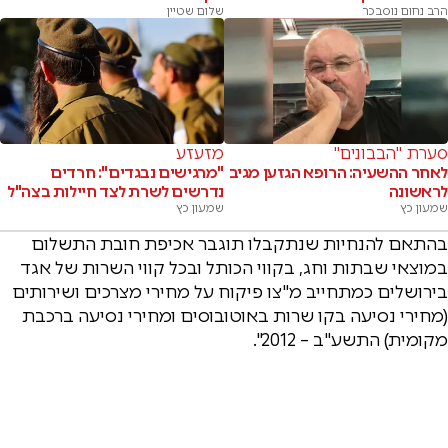
הרב נחום נוסבכר
שלום שטיין
סערת "הבבונים"
מזעזע
לאחר ההשעיה: הרופא הגזען מגיב
"מרגישים נבגדים": חרדים
לראשונה
נדרשים לשרת לצד חיילות בצה"ל
שמעון כץ
שמעון כץ
בהתאם להנחיות שנתקבלו תוגבר אכיפת חובת התשלום
במוצאי שבתות וחג, בקווי הכותל ובכל קווי השרות של אגד
בירושלים כמתחייב מ"צו פיקוח על מחירי מצרכים ושירותים
(מחירי נסיעה בקו שרות באוטובוסים ומחירי נסיעה ברכבת
מקומית) התשע"ב – 2012".