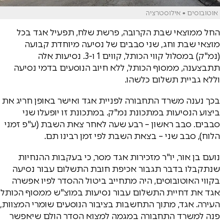
אוטובוסים • אילוסטרציה
החל ממוצאי שבת הקרובה, פרשת שלח, תפעיל אגד בכל
מוצאי שבת וחג, שני סבבים של נסיעה מיוחדת קבועה
(נמ"ק) במסלול קווי הכותל, קווים 1 ו-3. נסיעות אלה
תתבצענה, ממסוף הכותל, ללא חיוב הנוסעים בדמי נסיעה
וללא גביית תשלום כלשהו.
בכך נענה משרד התחבורה לפניית אגד ואישר באופן חריג את
ביצוע הנסיעות במתכונת נמ"ק. במתכונת זו יופעלו שני
סבבים. סבב ראשון – רבע שעה לאחר צאת השבת (ע"פ זמני
הלוח), סבב שני – בצאת השבת לפי זמן רבינו תם.
נועם בן אור, יו"ר מזכירות אגד מסר, כי בעקבות ההנחיות
שנתקבלו בדבר תגבור אכיפת חובת התשלום עבור נסיעה
בקווי האוטובוסים, היה מתחייב ביטול ההסדר לפיו אפשרה
אגד את דחיית התשלום עבור נסיעות במוצ"ש ממסוף הכותל
העירה. אגד, מתוך התחשבות בציבור הנוסעים שומרי המצוות,
פנה למשרד התחבורה במגמה למצוא הסדר הולם שיאפשר