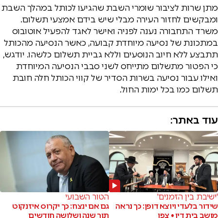
מתן שרות לציבור שומרי השבת שהגיעו לכותל במהלך השבת
ומבקשים לחזור העירה מבלי שיש בידם אמצעי תשלום.
משרד התחבורה נענה לפניה ואישר לאגד להפעיל אוטובוס
במתכונת של נסיעה מיוחדת קבועה, כאשר הנסיעה מהכותל
תתבצע ללא חיוב הנוסעים וללא גביית תשלום כלשהו. יודגש,
כי הפטור מתשלום מתייחס לשני סבבי הנסיעה המיוחדת
ואילו עבור נסיעה בשרות הסדיר של קווי הכותל חלה חובת
תשלום כמו בכל ימות החול.
עוד באתר:
'ישיבת בין הזמנים'
הטור השבועי
שידור בלעדי ויוצא דופן: כך נראה
גם אם ינצח: כך יקרוס איזנקוט
מושב בית דין • צפו
תוך שנה ושלושה חודשים