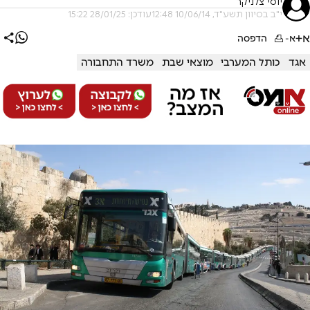
יוסי צלניקר
י"ב בסיוון תשע"ד, 10/06/14 12:48
עודכן: 28/01/25 15:22
א+
א-
הדפסה
אגד
כותל המערבי
מוצאי שבת
משרד התחבורה