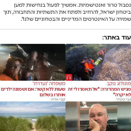
נסבול טרור ואנטישמיות. אמשיך לפעול בנחישות למען
ביטחון ישראל, להרחיב ולפתח את התשתיות והתחבורה, תוך
שמירה על האינטרסים המדיניים והבטחוניים שלנו".
עוד באתר:
מונולוג נוקב
משפחה 'נעדרת'
מגיש המהדורה: "אל תאמרו לי זה
שעות ללא קשר: אם ושמונה ילדים
לא יקרה"
אותרו בשלום
צבי טסלר
קובי אליה