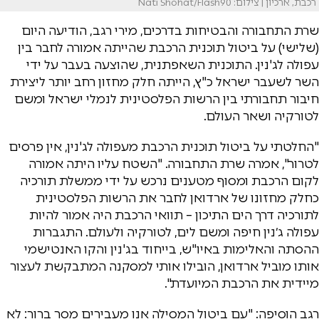
רכבת, ארכיון | צילום: Nati Shohat/Flash90
שרת התחבורה והבטיחות בדרכים, מירי רגב, הודיעה היום
(שלישי) על ביטול תוכנית הרכבת שהייתה אמורה לחבר בין
עפולה לג'נין. התוכנית השאפתנית, שהוצעה בעבר על ידי
השר לשעבר ישראל כ"ץ, הייתה חלק מחזון רחב יותר ליצירת
חיבור תחבורתי בין הרשות הפלסטינית לנמלי ישראל ומשם
לטורקיה ושאר העולם.
"החלטתי על ביטול תוכנית הרכבת מעפולה לג'נין, אין פרסים
לטרור", אמרה שרת התחבורה. "השטח עליו היתה אמורה
לקום הרכבת ומסוף מטענים נרכש על ידי ממשלת תורכיה
כחלק מחזונו של ארדואן לחבר את הרשות הפלסטינית
לתורכיה דרך הים התיכון – תוואי הרכבת היה אמור להיות
עפולה ג׳נין חיפה ומשם לים, לטורקיה ולעולם. התגברות
ההסתה והאלימות באיו"ש, בייחוד בג'נין והקו האנטישמי
אותו מוביל ארדואן, הובילו אותי למסקנה המתבקשת לעצור
מיידית את הרכבת המיועדת".
רגב הוסיפה: "עם ביטול המסילה אנו מעבירים מסר ברור: לא