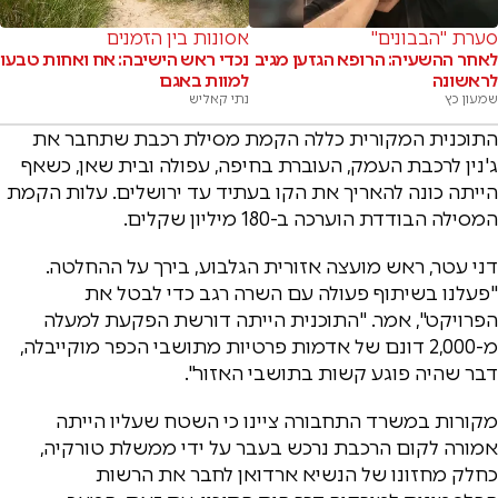
סערת "הבבונים"
אסונות בין הזמנים
לאחר ההשעיה: הרופא הגזען מגיב
נכדי ראש הישיבה: אח ואחות טבעו
לראשונה
למוות באגם
שמעון כץ
נתי קאליש
התוכנית המקורית כללה הקמת מסילת רכבת שתחבר את
ג'נין לרכבת העמק, העוברת בחיפה, עפולה ובית שאן, כשאף
הייתה כונה להאריך את הקו בעתיד עד ירושלים. עלות הקמת
המסילה הבודדת הוערכה ב-180 מיליון שקלים.
דני עטר, ראש מועצה אזורית הגלבוע, בירך על ההחלטה.
"פעלנו בשיתוף פעולה עם השרה רגב כדי לבטל את
הפרויקט", אמר. "התוכנית הייתה דורשת הפקעת למעלה
מ-2,000 דונם של אדמות פרטיות מתושבי הכפר מוקייבלה,
דבר שהיה פוגע קשות בתושבי האזור".
מקורות במשרד התחבורה ציינו כי השטח שעליו הייתה
אמורה לקום הרכבת נרכש בעבר על ידי ממשלת טורקיה,
כחלק מחזונו של הנשיא ארדואן לחבר את הרשות