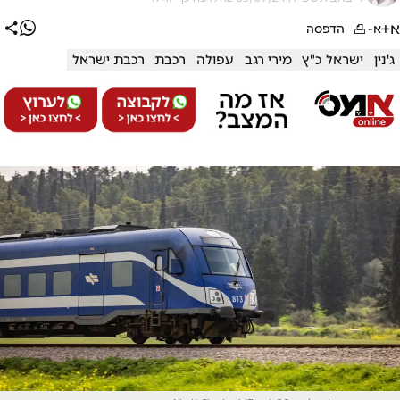
א+
א-
הדפסה
ג'נין
ישראל כ"ץ
מירי רגב
עפולה
רכבת
רכבת ישראל