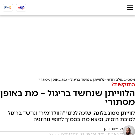
אמס
בעולם חדש
הלווייתן שנחשד בריגול – מת באופן מסתורי
התנקשות?
הלווייתן שנחשד בריגול – מת באופן
מסתורי
לווייתן מסוג בלוגה, שזכה לכינוי "הוולדימיר" ונחשד בריגול
לטובת רוסיה, נמצא מת בסמוך לחופי נורווגיה
שניאור כהן
ל' באב תשפ"ד, 03/09/24 22:31
עודכן: 22:35