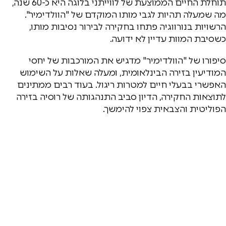
תוחלת החיים הממוצעת של לווייתני בלוגה היא כ-60 שנה,
מה שמעלה תהיות לגבי מותו המוקדם של "הוולדימיר".
הרשויות בנורווגיה פתחו בחקירה לבירור נסיבות מותו,
כשסיבת המוות עדיין לא ידועה.
סיפורו של "הוולדימיר" מדגיש את המורכבות של יחסי
המודיעין בזירה הבינלאומית, ומעלה שאלות על השימוש
האפשרי בבעלי חיים למטרות ריגול. בעוד רבים ממתינים
לתוצאות החקירה, הדיון סביב התנהגותה של רוסיה בזירה
הפוליטית והצבאית צפוי להימשך.