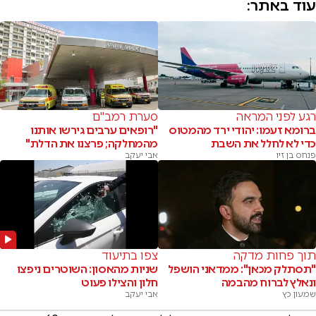
עוד באתר:
רגע לפני המראה
סערת רמב"ם
ברומא זעמו: יהודי ירד מהמטוס
"רופאים ערבים גירשו אותנו
כדי לא לחלל את השבת
מהמחלקה; פרצנו את הדלת"
פנחס בן זיו
אבי יעקב
תוך פחות מדקה
צפו בתיעוד
"תסתלק מכאן": ממדאני הושפל
שניות מהאסון: השוטרים ניפצו
ונאלץ לברוח מהבמה
חלון והצילו פעוט
שמעון כץ
אבי יעקב