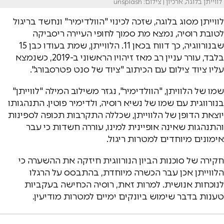
לווייתן בלוגה, ארכיון | צילום: unsplash
לווייתן מסוג בלוגה, שזכה לכינוי "הוולדימיר" ונחשד בריגול
לטובת רוסיה, נמצא מת סמוך לחופי העיירה ריסביקה
שבנורווגיה, כך דווח בכאן 11. הלווייתן, שמת בעודו כבן 15
בלבד, עורר עניין רב מאז זיהויו הראשוני ב-2019, כשנמצא
עליו ציוד צילום עם הכיתוב "ציוד של סנט פטרסבורג".
שמו של הלוויתן, "הוולדימיר", נגזר משילוב המילה "לווייתן"
בנורווגית עם שמו של נשיא רוסיה, ולדימיר פוטין. התנהגותו
יוצאת הדופן של הלווייתן, שכללה התקרבות תכופה לספינות
והתנהגות שאינה אופיינית למינו, עוררה חשדות כי עבר
אימונים מיוחדים למטרות ריגול.
חקירה של סוכנות הביון הנורווגית חיזקה את ההשערה כי
הלווייתן אכן עבר הכשרה מיוחדת, בהתבסס על הרגלו
לנוכחות אנושית. למרות זאת, רוסיה הכחישה בעקביות
טענות בדבר שימוש ביונקים ימיים למטרות מודיעין.