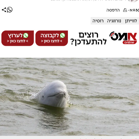
א+
א-
הדפסה
לווייתן
נורווגיה
רוסיה