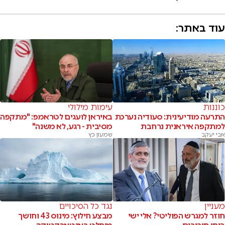
עוד באתר:
כוננות
עימות מילולי
התרעה מודיעינית: סעודיה נערכת
באיראן לועגים לטראמפ: "מתקפה
למתקפה איראנית נרחבת
מסיבית - רגע, לא משנה"
אבי יעקב
שמעון כץ
מעניין
נגד כל הסיכויים
חוזר למגרש הפוליטי? אלי ישי
מבצע חילוץ: מינוס 43 וחושך