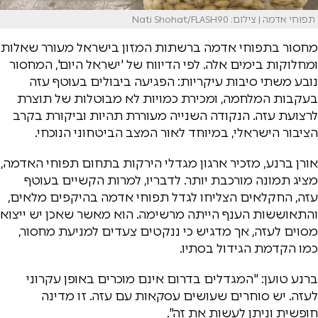
תפוחי אדמה | צילום: Nati Shohat/FLASH90
מחסור בתפוחי אדמה ברשתות המזון בישראל מעורר שאלות
ומחלוקות בימים אלה. לפי הדיווח של 'ישראל היום', המחסור
נובע משתי סיבות עיקריות: הפגיעה ביבולים בעוטף עזה
בעקבות המלחמה, ומכירת כמויות לא מבוטלות של תוצרת
לרצועת עזה. הנקודה השנייה מעוררת תהיות וביקורת בקרב
הציבור הישראלי, במיוחד לאור המצב הביטחוני הנוכחי.
אורן ברנע, מזכיר ארגון מגדלי הירקות בתחום תפוחי האדמה,
מציג תמונה מורכבת יותר. לדבריו, למרות הקשיים בעוטף
עזה, החקלאים הצליחו לגדל תפוחי אדמה בהיקפים מלאים,
והתאוששות הענף הייתה מרשימה. הוא מאשר שאכן יש ייצוא
מסוים לעזה, אך מדגיש כי ננקטים צעדים למניעת מחסור,
כמו הקדמת הגידול בסתיו.
ברנע טוען: "המגדלים בדרום אינם מוכרים באופן עקרוני
לעזה. יש סוחרים שעושים עסקאות עם עזה. זו מדינה
חופשית וניתן לעשות את זה".