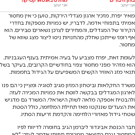
בוחן חיבורים
מוחלט באנטארקטיקה
אבי יעקב
אבי יעקב
מאיר יפרח, מזכיר ארגון מגדלי הירקות, טוען כי אין מחסור
אמיתי בתפוחי אדמה. לדבריו, יש כמויות מספקות בחדרי
הקירור של המגדלים, והמחירים לצרכן נשארים סבירים. הוא
אף רומז שייתכן שחלק מהחנויות ניסו ליצור מצג שווא של
מחסור.
לעומת זאת, יפרח מצביע על בעיה אמיתית בענף העגבניות.
הוא מזהיר מפני מחסור צפוי בחודשיים הקרובים, בעיקר בשל
תנאי מזג האוויר הקשים המשפיעים על הגידול בחממות.
משרד החקלאות וביטחון המזון מגיב לסוגיה ומציין כי הם פנו
לארגון המגדלים בבקשה לווסת את כמויות המכירה לעזה
ולהבטיח אספקה מלאה לשוק הישראלי. המשרד גם מדגיש
את הצעדים שננקטו מאז תחילת המלחמה, כולל הסטת
שטחי גידול מאזורי הלחימה והקדמת זריעות הסתיו.
חבר הכנסת אביגדור ליברמן הגיב בחומרה לדיווח לפיו
המחסור נגרם כתוצאה ממכירת תפוחי אדמה לעזה: "לא