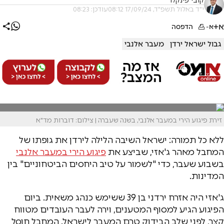
קובי פינקלר
י"ד באלול תשפ"ד, 17/09/24 08:12
עודכן: 08:23
א+
א-
הדפסה
גבול ישראל ירדן
מעבר אלנבי
זירת פיגוע הירי במעבר אלנבי, בשנה שעברה | צילום: דוברות מד"א
ללא כל תמורה: ישראל השיבה הלילה לירדן את גופתו של
המחבל מאהר ג'אזי, שביצע את
פיגוע הירי במעבר אלנבי
בשבוע שעבר, כדי "לשמור על טיב היחסים הביטחוניים" בין
המדינות.
ג'אזי היה אזרח ירדני בן 39 ששימש כנהג משאית. ביום
הפיגוע הגיע למסוף המטענים, וירה לעבר העובדים מטווח
קצר, לפני שלב הבידוק טרם המעבר לישראל. המחבל חוסל