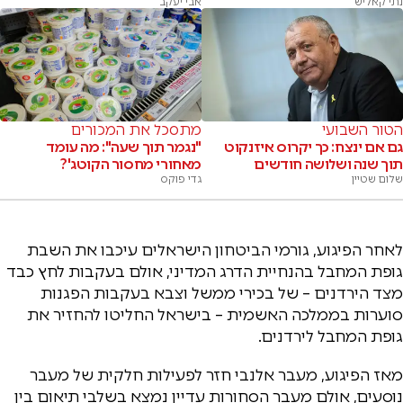
נתי קאליש
אבי יעקב
הטור השבועי
מתסכל את המכורים
גם אם ינצח: כך יקרוס איזנקוט
"נגמר תוך שעה": מה עומד
תוך שנה ושלושה חודשים
מאחורי מחסור הקוטג'?
שלום שטיין
גדי פוקס
לאחר הפיגוע, גורמי הביטחון הישראלים עיכבו את השבת
גופת המחבל בהנחיית הדרג המדיני, אולם בעקבות לחץ כבד
מצד הירדנים – של בכירי ממשל וצבא בעקבות הפגנות
סוערות בממלכה האשמית – בישראל החליטו להחזיר את
גופת המחבל לירדנים.
מאז הפיגוע, מעבר אלנבי חזר לפעילות חלקית של מעבר
נוסעים, אולם מעבר הסחורות עדיין נמצא בשלבי תיאום בין