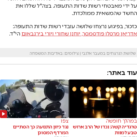
על ידי מאבטחי רשות שדות התעופה. בצה"ל שללו את
החשד שהמשאית ממולכדת.
כזכור, בפיגוע נרצחו שלושה עובדי רשות שדות התעופה:
אדריאן מרסלו פודסמסר, יוחנן שחורי ויורי בירנבאום
הי"ד.
שלושת הנרצחים במעבר אלנבי | צילומים: באדיבות המשפחה
עוד באתר:
במהלך חופשה
צפו
טרגדיה קשה: נכדו של הרב ארוש
נגד כיוון התנועה: כך הסתיים
טבע למוות
המרדף המסוכן