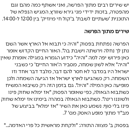
יש שירים רבים מתוך הפרשה, ואני אשתף כמה מהם וגם
מהפטרה, בזכות ידידי מני גירא שוורץ, המגיש הנפלא של
התוכנית 'שעתיים לשבת' ב'קול חי מיוזיק' בין 12:00 ל-14:00.
שירים מתוך הפרשה
הפרשה נפתחת בפסוק "והיה כי תבוא אל הארץ אשר השם
נתן לך נחלה וירשתה וישבת בה". האור החיים הקדוש אומר
כאן פירוש יפה למה "והיה" כידוע הגמרא במגילה אומרת שאין
"והיה" אלא לשון שמחה, מסביר ה'אור החיים' כי כשבני
ישראל היו במדבר לא חסר להם דבר, מלבד דבר אחד וזו
השמחה. רק כשהגיעו לארץ ישראל אז הגיעה השמחה ולכן
מופיעה כאן המילה "והיה". גם בזמן הזה רק כשיבוא המשיח
כשתבוא הגאולה, כפי שאומר הפסוק "אז ימלא שחוק פינו
ולשוננו רינה". כשתבוא הגאולה במהרה בימינו אז ימלא שחוק
פינו בלי סוף. נשמע כאן את השיר "אז ימלא" בביצוע של
מב"ד מתוך מופע האסק מס' 7.
בפסוק ב' מצווה התורה: "ולקחת מראשית כל פרי האדמה…"