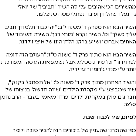
מהשירים הכי אהובים עלי וזה השיר "חביבין" של יואלי
גרינפלד שהלחין ועיבד נפתלי משה שניצלער.
השיר הבא הוא מפרק ד' משנה י"ב: "יהי כבוד תלמודך חביב
עליך כשלך" וכו'. השיר נקרא 'מורא רבך'. השירה והעיבוד של
האחים אברומי ושייע ברקו, הלחן הינו של איצי וולדנר.
השיר הבא הוא מתוך פרק ד' משנה ט"ז: "העולם הזה דומה
לפרוזדור" וכו' שיר נוסטלגי, אבל נשמע את הגרסה המעודכנת
יותר ע"י מנדי ג'רופי ורועי ידיד.
והשיר האחרון מתוך פרק ד' משנה כ': "אל תסתכל בקנקן",
שיר שמבוצע ע"י מקהלת הילדים 'שירה חדשה' בניצוחו של
חבר וגם סולן במקהלת ילדים 'פרחי מיאמי' בעבר – הרב נחמן
סלצר.
לסיום, שיר לכבוד שבת
כפי שהזכרנו שהעניין של ביכורים הוא להכיר טובה ולומר