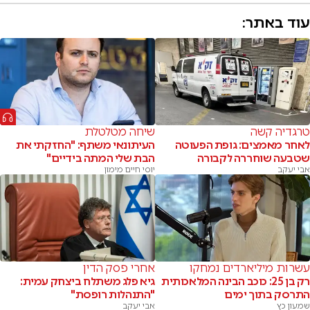
עוד באתר:
טרגדיה קשה
שיחה מטלטלת
לאחר מאמצים: גופת הפעוטה
העיתונאי משתף: "החזקתי את
שטבעה שוחררה לקבורה
הבת שלי המתה בידיים"
אבי יעקב
יוסי חיים מימון
עשרות מיליארדים נמחקו
אחרי פסק הדין
רק בן 25: כוכב הבינה המלאכותית
גיא פלג משתלח ביצחק עמית:
התרסק בתוך ימים
"התנהלות רופסת"
שמעון כץ
אבי יעקב