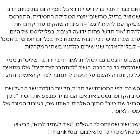
ואם כבר דאבל ברקו יש לנו דאבל נוסף היום בתוכנית: הרב
שמואל ברזיל, מחשובי יוצרי המוזיקה החסידית, התפרסם
בעיקר עם להקת 'רגש' – העובדה שהקים עוד קודם את
להקת 'אור חדש' פחות ידועה לציבור. בפלייליסט של היום,
ערב שבת פרשת כי תבוא שמובא כאן בכל יום חמישי ב'אמס'
– קבלו להאזנה שני שירים מלחניו בשתי המקהלות.
השבוע חוגגים גם יומולדת למורי ורבי ירון בר שליט"א, ממי
שלמדתי כל כך הרבה. השיר "להתחבר לצדיקים" שלו מתאים
כל כך, ותודה להשם על הזכות להתחבר לצדיק האמיתי הזה.
השבת, לפי המסורת של חב"ד, חל יום הולדתו של הבעל שם
טוב הקדוש. נשמע את אברהם פריד מבצע את השיר "ניגון
הבעל שם טוב" מתוך האלבום באותו שם, בעיבוד המוכר של
משה לאופר.
ישנו שיר שמיוחס להבעש"ט, "שיר לעתיד לבוא", בביצוע
מיכאל שטרייכר מהאלבום 'Thank You'.