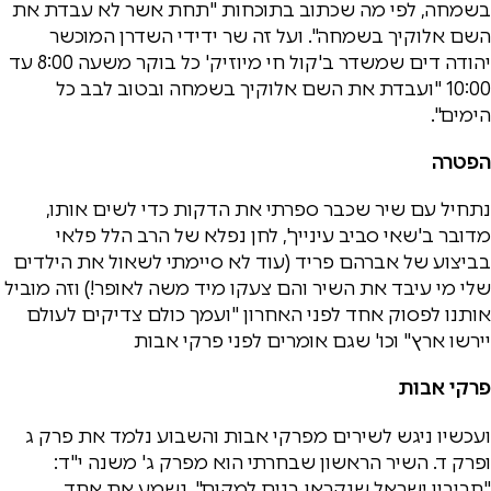
בשמחה, לפי מה שכתוב בתוכחות "תחת אשר לא עבדת את
השם אלוקיך בשמחה". ועל זה שר ידידי השדרן המוכשר
יהודה דים שמשדר ב'קול חי מיוזיק' כל בוקר משעה 8:00 עד
10:00 "ועבדת את השם אלוקיך בשמחה ובטוב לבב כל
הימים".
הפטרה
נתחיל עם שיר שכבר ספרתי את הדקות כדי לשים אותו,
מדובר ב'שאי סביב עינייך', לחן נפלא של הרב הלל פלאי
בביצוע של אברהם פריד (עוד לא סיימתי לשאול את הילדים
שלי מי עיבד את השיר והם צעקו מיד משה לאופר!) וזה מוביל
אותנו לפסוק אחד לפני האחרון "ועמך כולם צדיקים לעולם
יירשו ארץ" וכו' שגם אומרים לפני פרקי אבות
פרקי אבות
ועכשיו ניגש לשירים מפרקי אבות והשבוע נלמד את פרק ג
ופרק ד. השיר הראשון שבחרתי הוא מפרק ג' משנה י"ד:
"חביבין ישראל שנקראו בנים למקום". נשמע את אחד