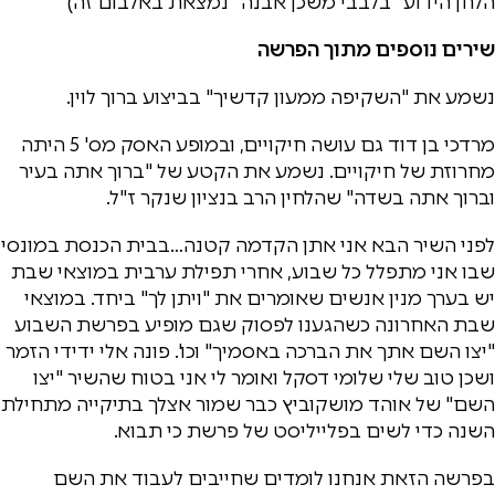
הלחן הידוע "בלבבי משכן אבנה" נמצאת באלבום זה)
שירים נוספים מתוך הפרשה
נשמע את "השקיפה ממעון קדשיך" בביצוע ברוך לוין.
מרדכי בן דוד גם עושה חיקויים, ובמופע האסק מס' 5 היתה
מחרוזת של חיקויים. נשמע את הקטע של "ברוך אתה בעיר
וברוך אתה בשדה" שהלחין הרב בנציון שנקר ז"ל.
לפני השיר הבא אני אתן הקדמה קטנה…בבית הכנסת במונסי
שבו אני מתפלל כל שבוע, אחרי תפילת ערבית במוצאי שבת
יש בערך מנין אנשים שאומרים את "ויתן לך" ביחד. במוצאי
שבת האחרונה כשהגענו לפסוק שגם מופיע בפרשת השבוע
"יצו השם אתך את הברכה באסמיך" וכו'. פונה אלי ידידי הזמר
ושכן טוב שלי שלומי דסקל ואומר לי אני בטוח שהשיר "יצו
השם" של אוהד מושקוביץ כבר שמור אצלך בתיקייה מתחילת
השנה כדי לשים בפלייליסט של פרשת כי תבוא.
בפרשה הזאת אנחנו לומדים שחייבים לעבוד את השם