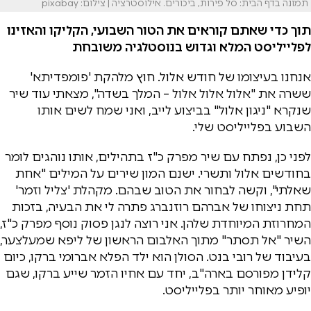
תמונה בדף הבית: סל פירות, ביכורים. אילוסטרציה | צילום: pixabay
תוך כדי שאתם קוראים את הטור השבועי, הקליקו והאזינו
לפלייליסט המלא וגדוש בנוסטלגיה משובחת
אנחנו בעיצומו של חודש אלול. חוץ מלהקת 'פומפדיתא'
ששרה את "אלול אלול אלול – המלך בשדה", מצאתי עוד שיר
שנקרא "ניגון אלול" בביצוע לייב, ואני שמח לשים אותו
השבוע בפלייליסט שלי.
לפני כן, נפתח עם שיר מפרק כ"ז בתהילים, אותו נוהגים לומר
בחודשים אלול ותשרי. ישנם המון שירים על המילים "אחת
שאלתי", וקשה לבחור את הטוב שבהם. מקהלת 'צליל וזמר'
תחת ניצוחו של אברהם רוזנברג פתרה לי את הבעיה, בזכות
המחרוזת המיוחדת שלהן. אני רוצה לנגן פסוק נוסף מפרק כ"ז,
השיר "אל תסתר" מתוך האלבום הראשון של ליפא שמעלצער,
בעיבוד של רובי בנט. הסולן הוא ילד הפלא אברומי ברקו, כיום
קלידן מפורסם בארה"ב, יחד עם אחיו הזמר שייע ברקו, שגם
יופיע מאוחר יותר בפלייליסט.