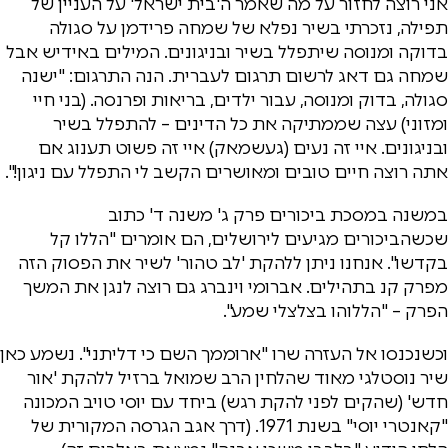
אני רוצה לחזור על מה שאמר ה'בית ישראל' על העניין של
תפילה, נזכרתי בשיר נפלא של שמחה פרידמן על סגולה
בדוקה ומנוסה שיתפלל בשיר ובניגונים. המילים באידיש אבל
שמחה גם דאג לרשום תרגום לעברית. הנה התרגום: "ישנה
סגולה, בדוק ומנוסה, עבור ילדים, בריאות ופרנסה. (בני חיי
ומזוני) עצה שממתיקה את כל הדינים – להתפלל בשיר
ובניגונים. איי זה נעים (געשמאק) איי זה פשוט תענוג אם
אתה רוצה חיים טובים ומאושרים הקשב לי התפלל עם ניגון!".
במשנה במסכת ביכורים פרק ג' משנה ד' כתוב
שכשהביכורים מגיעים לירושלים, הם אומרים "הללו קל
בקדשו". אנחנו ניתן ללהקת 'לב טהור' לשיר את הפסוק הזה
מפרק קנ בתהילים. אברומי וינברג גם רוצה לנגן את המשך
הפרק – "הללוהו בצלצלי שמע".
וכשנכנסו אל העזרה שרו "ארוממך השם כי דליתני". נשמע כאן
שיר נוסטלגי מאוד שהלחין הרב שמואל ברזיל ללהקת 'אור
חדש' (שהקים לפני להקת רגש) ביחד עם יוסי טויב המכונה
"קאנטרי יוסי" בשנת 1971. (דרך אגב הגרסה המקורית של