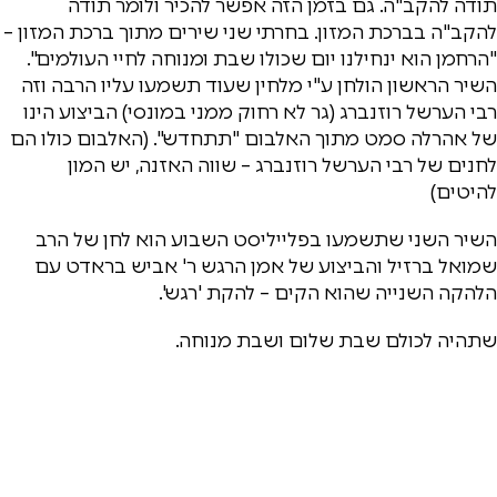
תודה להקב"ה. גם בזמן הזה אפשר להכיר ולומר תודה
להקב"ה בברכת המזון. בחרתי שני שירים מתוך ברכת המזון –
"הרחמן הוא ינחילנו יום שכולו שבת ומנוחה לחיי העולמים".
השיר הראשון הולחן ע"י מלחין שעוד תשמעו עליו הרבה וזה
רבי הערשל רוזנברג (גר לא רחוק ממני במונסי) הביצוע הינו
של אהרלה סמט מתוך האלבום "תתחדש". (האלבום כולו הם
לחנים של רבי הערשל רוזנברג – שווה האזנה, יש המון
להיטים)
השיר השני שתשמעו בפלייליסט השבוע הוא לחן של הרב
שמואל ברזיל והביצוע של אמן הרגש ר' אביש בראדט עם
הלהקה השנייה שהוא הקים – להקת 'רגש'.
שתהיה לכולם שבת שלום ושבת מנוחה.