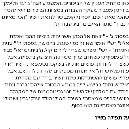
כאן מתחיל העניין של הביכורים. המשפיע הגה"צ רבי אלימלך
בידרמן מסביר שעיקר העבודה במצוות הביכורים היא להכיר
שהכל מאת השם. יוסף ניוקומב שר לנו את השיר "הכל מאיתו
יתברך" מתוך האלבום "ביג עבודות".
בפסוק ג' – "ובאת אל הכהן אשר יהיה בימים ההם ואמרת
אליו." רש"י אומר שאינך כפוי טובה. בהמשך, בפסוק ה' "וענית
ואמרת" – רש"י מפרש שצריך להרים קול. ה'בית ישראל' מגור
זי"ע מוסיף כי כשאדם צריך משהו, הוא צועק בתפילה, אבל
כשצריך להודות, עושים את זה בשקט. נשמע את השיר "אילו
פינו מלא שירה" אין אנחנו מספיקים להודות לך השם, אבל
עדיין עושים ההשתדלות שלנו ונשיר ביחד עם מקהלת
'אידיש נחת' בביצוע לייב במופע הבכורה שלהם 'ברכה ונחת'
ביחד עם המלחין של השיר יוסי גרין והמנצח של המקהלה
מוישי קרויס שמצטרף בשירה. הסולן הילד יענקי גרין. ושמילי
אונגר מצטרף גם הוא בסוף.
על תפילה בשיר