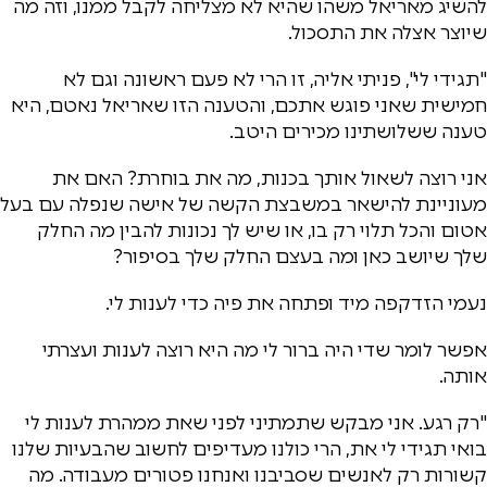
להשיג מאריאל משהו שהיא לא מצליחה לקבל ממנו, וזה מה
שיוצר אצלה את התסכול.
"תגידי לי", פניתי אליה, זו הרי לא פעם ראשונה וגם לא
חמישית שאני פוגש אתכם, והטענה הזו שאריאל נאטם, היא
טענה ששלושתינו מכירים היטב.
אני רוצה לשאול אותך בכנות, מה את בוחרת? האם את
מעוניינת להישאר במשבצת הקשה של אישה שנפלה עם בעל
אטום והכל תלוי רק בו, או שיש לך נכונות להבין מה החלק
שלך שיושב כאן ומה בעצם החלק שלך בסיפור?
נעמי הזדקפה מיד ופתחה את פיה כדי לענות לי.
אפשר לומר שדי היה ברור לי מה היא רוצה לענות ועצרתי
אותה.
"רק רגע. אני מבקש שתמתיני לפני שאת ממהרת לענות לי
בואי תגידי לי את, הרי כולנו מעדיפים לחשוב שהבעיות שלנו
קשורות רק לאנשים שסביבנו ואנחנו פטורים מעבודה. מה