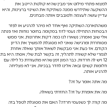
למצוא פתחי מילוט אני מבין שהיא קולטת הייטב את
ההשקעה שתידרש ממנה כשתיקח את השינוי ברצינות, והיא
עדיין עושה לעצמה ולסובבים אותה מבחנים.
משהתארכה השתיקה ואף אחד לא מיהר להרגיע או לפזר
הבטחות התחילה נעמי לזוז במקומה בחוסר נוחות ואז פנתה
אלי שוב ואמרה: נשארו לנו כמה דקות אחרונות. אני ממש
מסוחררת ומרגישה שאני לא מסוגלת להמשיך את הדיון
הקודם. אז כעת אני מבקשת לשאול אותך שאלה אחרת
לגמרי שלא קשורה לתהליך, זה בקשר לבת שלי, אסתי. היא בת
12 ויש לה חרדות. כבר המון זמן שהיא מתעוררת כל לילה עם
חלומות קשים ובאה אלינו לחדר בבכיות. אני לא מצליחה
להרגיע אותה.
מה אתה אומר על זה?
מה את אומרת על זה? החזרתי בשאלה.
מה קורה לך כשנעמי חרדה? האם את מסוגלת לטפל בזה