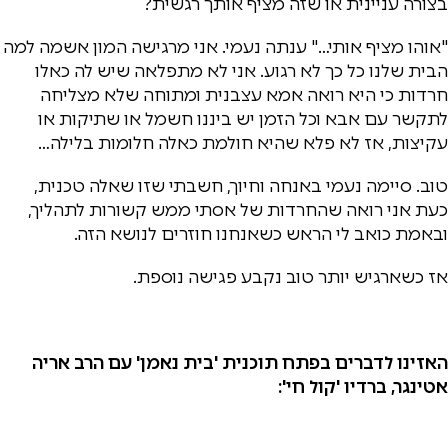
בצורה עניינית או שזה מציף אותך רגשית?
"אוהו מציף אותי…" ענתה נעמי. אני מרגישה המון אשמה למה
הבית שלנו כל כך לא רגוע. אני לא מתפלאה שיש לה כאלו
חרדות כי היא רואה אמא עצבנית ומתוחה שלא מצליחה
לתקשר עם אבא וכל הזמן יש ביננו חשמל או שתיקות או
עקיצות, אז לא פלא שהיא חולמת כאלה חלומות בלילה…
טוב. סיימה נעמי באנחה וחיוך, חשבתי שזו שאלה טכנית,
כעת אני רואה שהחרדות של אסתי ממש קשורות לתהליך,
ובאמת כואב לי הראש כשאנחנו חוזרים לנושא הזה.
אז כשארגיש יותר טוב נקבע פגישה נוספת.
האזינו לדברים בפתח תוכנית 'בית נאמן' עם הרב אריה
אטינגר, ברדיו 'קול חי':