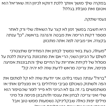
במקרה שלך מושך אותך ללכת דווקא לכיוון הזה שאריאל הוא
אטום ואת סובלת בגללו?
נעמי שתקה.
היא חשבה במשך זמן לא קצר על השאלה שלי ורק לאחר
מספר דקות הרימה את מבטה והנהנה בראשה. "כן" ענתה
בקצרה. אני מבינה למה אתה מתכוון.
"מעולה, כעת בואי נמשיך לבחון את המחירים שתצטרכי
לשלם על הכיוון השני, הרי אם את מתכוונת ברצינות ללכת על
מסלול של לקיחת אחריות על החיים שלך והתבוננות אמיצה
פנימה, את צריכה מראש לדעת שזה לא יהיה קל."
"ברור!" ענתה נעמי בלהט. אני יודעת שזה לא קל לסתום את
הפה ולשתוק כשכולם סביבי מזלזלים בי או מנצלים אותי או
משתמשים בי. זה גם לא הגיוני ולא פייר לומר שהסיפור הוא
שלי ואני צריכה לבחון את עצמי ולהתבונן פנימה וכל מיני
מילים יפות כאלה שבקליניקה נשמעות ממש טוב אבל