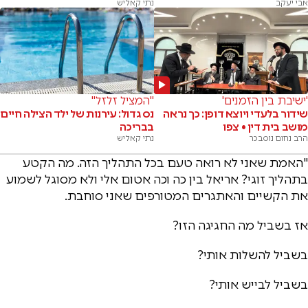
אבי יעקב
נתי קאליש
'ישיבת בין הזמנים'
"המציל זלזל"
שידור בלעדי ויוצא דופן: כך נראה
נס גדול: עירנות של ילד הצילה חיים
מושב בית דין • צפו
בבריכה
הרב נחום נוסבכר
נתי קאליש
"האמת שאני לא רואה טעם בכל התהליך הזה. מה הקטע
בתהליך זוגי? אריאל בין כה וכה אטום אלי ולא מסוגל לשמוע
את הקשיים והאתגרים המטורפים שאני סוחבת.
אז בשביל מה החגיגה הזו?
בשביל להשלות אותי?
בשביל לבייש אותי?