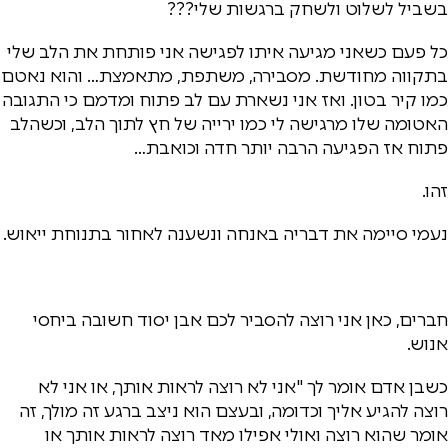
בשביל לשלוט ולשחק ברגשות שלי???
כל פעם כשאני מגיעה איתו לפגישה אני פותחת את הלב שלי
בתקווה מחודשת. מסבירה, משתפת, מתאמצת… והוא נאטם
כמו קיר בטון. ואז אני נשארת עם לב פתוח ומדמם כי התגובה
האטומה שלו מרגישה לי כמו ירייה של חץ לתוך הלב, וכשהלב
פתוח אז הפגיעה הרבה יותר חדה וכואבת…
זהו.
נעמי סיימה את דבריה באנחה ונשענה לאחור בתנוחת ייאוש.
חברים, כאן אני רוצה להסביר לכם אבן יסוד חשובה ביחסי
אנוש.
כשבן אדם אומר לך "אני לא רוצה לראות אותך, או אני לא
רוצה להגיע אליך וכדומה, ובעצם הוא ניצב ברגע זה מולך, זה
אומר שהוא רוצה ואולי אפילו מאד רוצה לראות אותך או