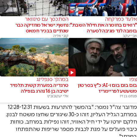
אלעד כמרקחה
הסתכסך עם סינוואר
"רואים בחומרה את חילול השבת":
נחשף: ישראל מחזיקה כבר
בומבה לנד מגיבה לסערה
שנתיים בבכיר חמאס
אבי יעקב
קובי אליה
צפו
במהלך סנפלינג
בום בום בום ו-AI: כ"ץ בסרטון
טרגדיה במערת קשת: תלמיד
משעשע לפריימריז
ישיבה בן 16 נהרג בנפילה
פנחס בן זיו
אלי יעקובוביץ
מדובר צה"ל נמסר: "בהמשך להתרעות בשעות 12:28-12:31
במרחב הגליל העליון, זוהו כ-30 שיגורים שחצו משטח לבנון.
חלקם יורטו על ידי חיל האוויר, זוהו נפילות במרחב. כוחות
כיבוי פועלים על מנת לכבות מספר שריפות שהתפתחו
במרחב".