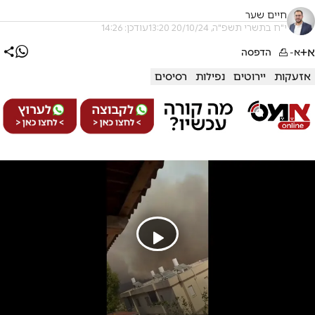
חיים שער
י"ח בתשרי תשפ"ה, 20/10/24 13:20
עודכן: 14:26
א+
א-
הדפסה
אזעקות
יירוטים
נפילות
רסיסים