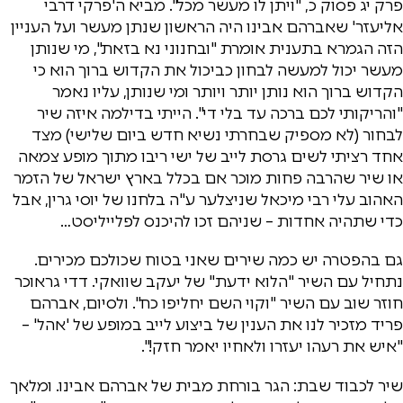
פרק יג פסוק כ, "ויתן לו מעשר מכל". מביא ה'פרקי דרבי
אליעזר' שאברהם אבינו היה הראשון שנתן מעשר ועל העניין
הזה הגמרא בתענית אומרת "ובחנוני נא בזאת", מי שנותן
מעשר יכול למעשה לבחון כביכול את הקדוש ברוך הוא כי
הקדוש ברוך הוא נותן יותר ויותר ומי שנותן, עליו נאמר
"והריקותי לכם ברכה עד בלי די". הייתי בדילמה איזה שיר
לבחור (לא מספיק שבחרתי נשיא חדש ביום שלישי) מצד
אחד רציתי לשים גרסת לייב של ישי ריבו מתוך מופע צמאה
או שיר שהרבה פחות מוכר אם בכלל בארץ ישראל של הזמר
האהוב עלי רבי מיכאל שניצלער ע"ה בלחנו של יוסי גרין, אבל
כדי שתהיה אחדות – שניהם זכו להיכנס לפלייליסט…
גם בהפטרה יש כמה שירים שאני בטוח שכולכם מכירים.
נתחיל עם השיר "הלוא ידעת" של יעקב שוואקי. דדי גראוכר
חוזר שוב עם השיר "וקוי השם יחליפו כח". ולסיום, אברהם
פריד מזכיר לנו את הענין של ביצוע לייב במופע של 'אהל' –
"איש את רעהו יעזרו ולאחיו יאמר חזק!".
שיר לכבוד שבת: הגר בורחת מבית של אברהם אבינו. ומלאך