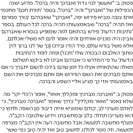
פסוק ב: "ואעשך לגוי גדול ואברכך והיה ברכה". מדוע ישנה
הכפילות של "ואברכך" והיה "ברכה", בספר 'תורת חכם' מחכמי
ארם צובה מביא פירוש יפה, "ואברכך" שאברהם יבורך ממרום
ואז תהיה "ברכה" שבאמצעותו תהיה ברכה לכל העולם. בספר
'נתיבות הדעת' פירש בהתאם למה שמופיע בגמרא שאברהם
אבינו היה מכניס אורחים והיה אומר להם לא משלי אכלתם,
אלא משל בורא עולם, מיד הודו ובירכו (כך שר לנו ברוך לוין
מתוך האלבום הבכורה שלו 'וזכנו') ומזה לומד ה'נתיבות
הדעת' על פי המדרש כי אברהם אבינו לא ביקש תשלום
מאלה שהתארחו אצלו כל זמן שהם בירכו להשם יתברך כי אם
אתם מברכים את השם הפירוש אם אתם מברכים את השם
באמצעותי אזי כך מגיע אליי השפע והברכה.
פסוק ג: "ואברכה מברכיך ומקללך אאור", אומר ה'כלי יקר' מה
שלא נאמר "ואאר מקלליך" כדרך שאמר "ואברכה מברכיך", כי
לאדם מערכי לב, קודם שמוציא איזה דיבור מן השפה ולחוץ כי
הוא מעריכו תחלה בלב ובמחשבתו. וידוע שלטובה הקב"ה
מצרף מחשבה למעשה אבל מחשבה רעה אין הקב"ה מצרפה
למעשה. וזה מסר לכולנו, לחשוב טוב ואז יהיה טוב כפי ששר