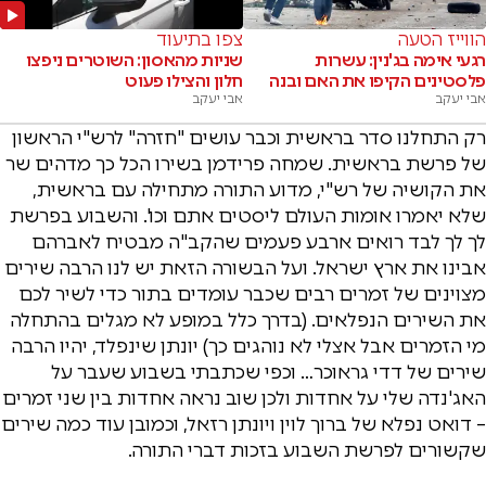
הווייז הטעה
צפו בתיעוד
רגעי אימה בג'נין: עשרות
שניות מהאסון: השוטרים ניפצו
פלסטינים הקיפו את האם ובנה
חלון והצילו פעוט
אבי יעקב
אבי יעקב
רק התחלנו סדר בראשית וכבר עושים "חזרה" לרש"י הראשון
של פרשת בראשית. שמחה פרידמן בשירו הכל כך מדהים שר
את הקושיה של רש"י, מדוע התורה מתחילה עם בראשית,
שלא יאמרו אומות העולם ליסטים אתם וכו'. והשבוע בפרשת
לך לך לבד רואים ארבע פעמים שהקב"ה מבטיח לאברהם
אבינו את ארץ ישראל. ועל הבשורה הזאת יש לנו הרבה שירים
מצוינים של זמרים רבים שכבר עומדים בתור כדי לשיר לכם
את השירים הנפלאים. (בדרך כלל במופע לא מגלים בהתחלה
מי הזמרים אבל אצלי לא נוהגים כך) יונתן שינפלד, יהיו הרבה
שירים של דדי גראוכר… וכפי שכתבתי בשבוע שעבר על
האג'נדה שלי על אחדות ולכן שוב נראה אחדות בין שני זמרים
– דואט נפלא של ברוך לוין ויונתן רזאל, וכמובן עוד כמה שירים
שקשורים לפרשת השבוע בזכות דברי התורה.