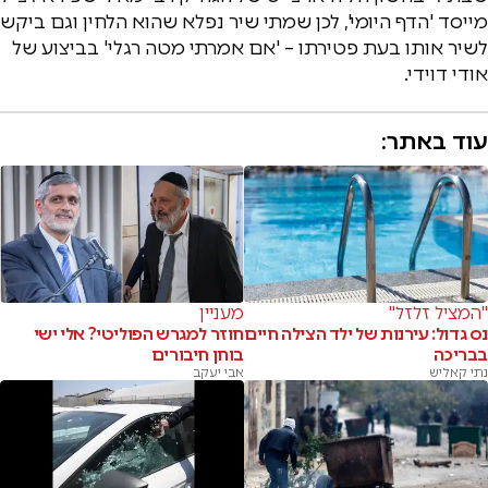
מייסד 'הדף היומי', לכן שמתי שיר נפלא שהוא הלחין וגם ביקש
לשיר אותו בעת פטירתו – 'אם אמרתי מטה רגלי' בביצוע של
אודי דוידי.
עוד באתר:
"המציל זלזל"
מעניין
נס גדול: עירנות של ילד הצילה חיים
חוזר למגרש הפוליטי? אלי ישי
בבריכה
בוחן חיבורים
נתי קאליש
אבי יעקב