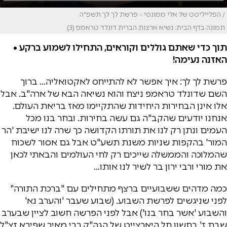
/ הפלייליסט של אלי ממונסי - פרשת לך לך תשפ"ה
תמונה בדף הבית: נשיא ארצות הברית דונלד טראמפ (3)
תוך כדי שאתם גוללים וקוראים, התחילו לשמוע ברקע •
האזנה נעימה!
פרשת לך לך: איך אפשר לא להתייחס לאקטואליה… ברוך
השם שדונלד טראמפ ניצח והוא נשיאה הבא של ארה"ב. אבל
אלו אינן הבחירות היחידות שהתקיימו מאז בריאת העולם.
אנחנו יודעים שהקב"ה גם עשה בחירות. ובחר בנו מכל
העמים ונתן רק לנו את תורתו הקדושה כך שרה לנו ישיבת 'הר
המור' בהקפות שניות משנת תשע"ט אבל גם אסור לשכוח
שהמלוכה והממשלה שייכים רק לחי העולמים והבאתי לכאן
את מורי ורבי ירון בר לשיר לנו אותו…
כמה מדהים ששבועיים ברצף מתחילים עם "ברכת התורה"
לפני שניגשים לפרשת השבוע. (שבוע שעבר 'והערב נא'
והשבוע 'אשר בחר בנו') אבל לפני הפרשה חשוב לציין שבערב
שבת ז' בחשון חל היארצייט של הגה"ק רבי מאיר שפירא זצ"ל