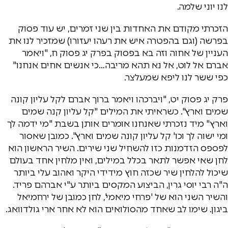
לנו יוני שלמה.
הזכרתי מקודם את האחדות בין שני זמרים, יש עוד פסוק
בפרשה (וגם בהפטרה איש את רעהו יעזורו) שמזכיר לנו את
העניין של אחוה וזה בא בפסוק בפרק יג פסוק ח, "ויאמר
אברם אל לוט, אל נא תהא מריבה…כי אנשים אחים אנחנו"
כפי ששר לנו ליפא שמעלצר.
פרק יג פסוק יט, "ויברכהו ויאמר ברוך אברם לקל עליון קונה
שמים וארץ". כשראיתי את המילים "קל עליון קנה שמים
וארץ" מיד נזכרתי שאנחנו אומרים אותן בשבת "מי ידמה לך
ומי ישוה לך וכו' קל עליון קונה שמים וארץ". כמובן שאסור
לפספס הזדמנות כזו להשחיל שני שירים. השיר הראשון הוא
לחן שאי אפשר לתאר בכלל במילים, ואין מלחין אחד בעולם
שיכול להלחין שיר שכזה חוץ מידידי היקר ואהוב עלי ביותר
ה"ה רבי יוסי גרין, הביצוע המקסים ביותר ע"י אברהם פריד.
והשיר השני הוא של 'פרחי מיאמי', לחן כמובן של ירחמיאל
ביגון. שימו לב שאחד מהסולואים הוא לא אחר ארי גולדוואג.