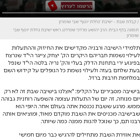
/ קבלת שבת - ישיבת 'נחלת יוסף' שבי שומרון
תמונה בדף הבית: הרב יהושע מרדכי שמידט, ראש ישיבת נחלת יוסף שבי
שומרון
תלמידי הישיבה ורבניה מקדישים את החיזוק וההתעלות
לעילוי נשמות חבריהם היקרים הק' יצחק צייגר הי"ד שנרצח
בפיגוע ירי בתחנת הדלק בעלי והק' נריה בלטה הי"ד שנפל
בעת שלחם בעזה ולעילוי נשמת כל הנופלים על קידוש השם
במלחמת חרבות ברזל.
בישיבה מסבירים על הקליפ: "אצלנו בישיבה שבת זה לא רק
יום מנוחה. זה יום של התעלות עצומה והשפעה רוחנית גבוהה
ממש. מרגע ששבת נכנסת אתה בעולם אחר. היופי הוא
שבישיבה מכניסים את השבת מוקדם מאוד, ומוציאים אותה
רבנו תם, כך שנוכל להנות ממנה כמה שיותר.
את אווירת השבת מתחילים להרגיש כבר מיום חמישי