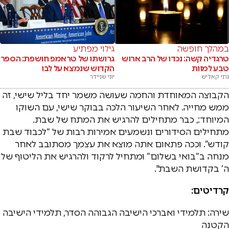
במהלך חופשה
גילוי מפתיע
טרגדיה קשה: נכדו של הרב ארוש
גרושתו של טראמפ חושפת: הספר
טבע למוות
הקדוש שנמצא על לבו
נתי קאליש
יוני שניידר
הקבוצה המאוחדת והחמה שעושה משמר יחד בליל שישי, זה
ממש מחייה. לאחר השיעור הלכה בבוקר שישי, עם השוקו
המיוחד:, כבר מתחילים להרגיש את המתח של שבת.
מתחילים הסידורים ונשמעים אמירות רבות של “לכבוד שבת
קודש”. וככה פתאום אתה מוצא את עצמך מסתובב לאחר
מנחה ב”בואי בשלום” ומתחיל לרקוד ולהרגיש את הליטוף של
ה’ בקדושת השבת".
קרדיטים:
שירה: תלמידי ואברכי הישיבה הגבוהה הסדר, תלמידי הישיבה
הקטנה