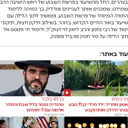
בצהרים, החל מהשיעור בפרשת השבוע של ראש הישיבה הרב
שמידט, שמכניס אותך לעניינים ומדליק בך כמיהה ללימוד
התורה המיוחד של פרשת השבוע, וממשיך לתוך הלילה עם
שיעור באור החיים הקדוש, בזוהר, בשילוב תיקון חצות, תיקוני
יסוד של רבי נחמן והרב ליאון לוי זצוק”ל, ולימוד חי ותוסס אל
תוך הלילה על סיר חמין מהביל ומפנק.
עוד באתר:
מי במים
בן 45 בלבד
אסון מחריד: ילד חרדי בן 11 טבע
טרגדיה: נפטר בליל שבת והותיר
בנהר הירדן; מותו נקבע
אלמנה עם 7 יתומים
אבי יעקב
אלי יעקובוביץ