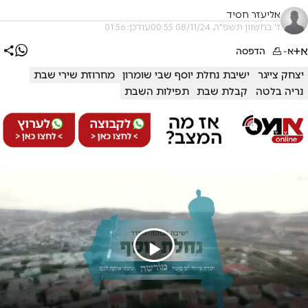
אליעזר חסיד
ז' בחשוון תשפ"ה, 08/11/24 00:55
עודכן: 01:56
א+
א-
הדפסה
יצחק צייגר
ישיבת נחלת יוסף שבי שומרון
מחרוזת שירי שבת
נריה בלטה
קבלת שבת
תפילות השבת