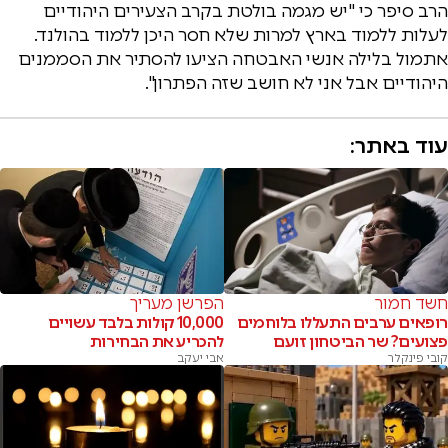
הרב סיפר כי "יש מגמה בולטת בקרב הצעירים היהודיים
לעלות ללמוד בארץ למרות שלא חסר היכן ללמוד בהולנד.
אתמול בלילה אנשי האבטחה הציעו להסתיר את הסממנים
היהודיים אבל אני לא חושב שזה הפתרון".
עוד באתר:
חשד חמור
הפרשן מעריך
רופאים ערבים התעללו בלוחמים
10,000 קולות בלבד עשויים
פצועים? שר הביטחון זועם
להכריע את הבחירות
קובי פינקלר
אבי יעקב