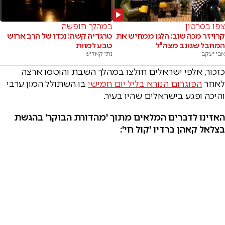
צפו בסרטון
במהלך חופשה
קרויזר מכה שוב: הלגו ממחיש את
טרגדיה קשה: נכדו של הרב ארוש
המחבל שגונב מצה"ל
טבע למוות
אבי יעקב
נתי קאליש
כזכור, אלפי ישראלים חולצו במהלך השבת והוטסו ארצה
לאחר
הפוגרום הנורא בליל יום חמישי
בו השתולל המון ערבי
והיכה ופגע בישראלים שהיו בעיר.
האזינו לדברים המלאים מתוך 'מהדורת הבוקר' בהגשת
בצלאל קאהן ברדיו 'קול חי':