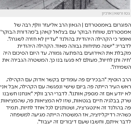
גטו ורשא | ארכיון
הפוגרום באמסטרדם | הגאון הרב אליעזר וולף, רבה של
אמסטרדם, שוחח הבוקר עם בצלאל קאהן ב'מהדורת הבוקר'
ואומר כי הקהילה היהודית בהולנד "עדיין לא חזרה לשגרה".
לדבריו: "ישנה מתיחות גבוהה מאוד. הקהילה היהודית
מקבלת את האירועים בהפתעה גמורה. עד היום הסיכום היה
'חיה ותן לחיות', מעולם לא פגעו בנו כך. המשטרה הגבירה את
השמירה".
הרב הוסיף: "הבכירים פה עומדים בקשר אדוק עם הקהילה.
ראש העיר הייתה פה ביום שישי ונפגשה עם הקהילה, אבל אני
לא יודע אם זה מספק אותנו". לדברי הרב וולף: "אנחנו חשבנו
שרק בבלגיה חיים בגטאות, שזו לא המציאות פה, שהמציאות
פה בהולנד זה אינטגרציה, ושנותנים לכל אחד לחיות. תמיד
כשהיה רדיקליזציה, אז המשטרה הייתה מגיעה למשפחה
לדבר איתם, וחשבו שעם דיבורים זה יעבוד".