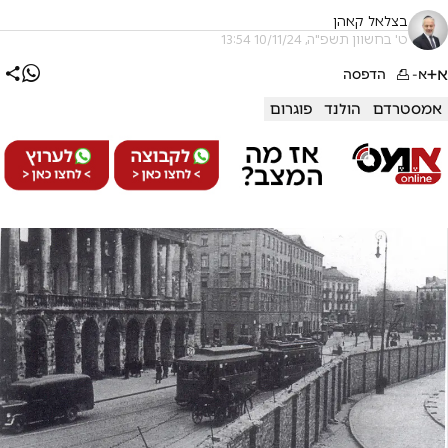
בצלאל קאהן
ט' בחשוון תשפ"ה, 10/11/24 13:54
א+
א-
הדפסה
אמסטרדם
הולנד
פוגרום