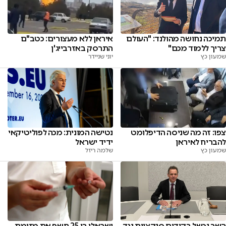
איראן ללא מעצורים: כטב"ם
תמיכה נחושה מהולנד: "העולם
התרסק באזרבייג'ן
צריך ללמוד מכם"
יוני שניידר
שמעון כץ
צפו: זה מה שניסה הדיפלומט
נטישה המונית: מכה לפוליטיקאי
להבריח לאיראן
ידיד ישראל
שמעון כץ
שלמה ריזל
השר נכשל בקידום סנקציות נגד
ישראלי בן 25 חשף את מזימת