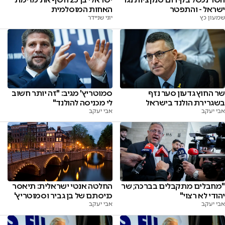
ישראל - והתפטר
האחות המוסלמית
שמעון כץ
יוני שניידר
שר החוץ גדעון סער נזף
סמוטריץ' מגיב: "זה יותר חשוב
בשגרירת הולנד בישראל
לי מכניסה להולנד"
אבי יעקב
אבי יעקב
"מחבלים מתקבלים בברכה; שר
החלטה אנטי ישראלית: תיאסר
יהודי לא רצוי"
כניסתם של בן גביר וסמוטריץ'
אבי יעקב
אבי יעקב