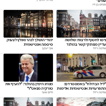
עונים"
פנחס בן זיו
ניסו לחטוף ולרצוח: שלושה
יהודי הושלך לנהר ואולץ לצעוק
עדיין מנותקי קשר בהולנד
סיסמה אנטישמית
שלמה ריזל
אבי יעקב
"ליל הבדולח" באמסטרדם:
מנהיג הימין בהולנד: "להעיף את
התפרעויות אנטישמיות אלימות
טורקיה מנאט"ו"
שלמה ריזל
חיים שער