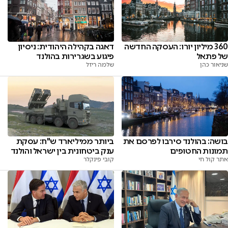
360 מיליון יורו: העסקה החדשה
דאגה בקהילה היהודית: ניסיון
של פתאל
פיגוע בשגרירות בהולנד
שניאור כהן
שלמה ריזל
בושה: בהולנד סירבו לפרסם את
ביותר ממיליארד ש"ח: עסקת
תמונות החטופים
ענק ביטחונית בין ישראל והולנד
אתר קול חי
קובי פינקלר