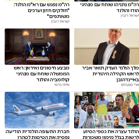
רה"מ נתניהו שוחח עם מנהיגי
רה"מ נפגש עם רא"מ הולנד:
הודו והולנד
"חולקים חזון וערכים
ישראל רובין
משותפים"
ישראל רובין
מלך הולנד העניק תואר אביר
מבצע חיסונים ואיראן: ראש
לראש הקהילה היהודית
הממשלה שוחח עם מנהיגי
באיינדהובן
קולומביה והולנד
ארי טננבוים
איתי גדסי
הולנד עצרה את כספי הסיוע
חברת התעופה הולנדית הודיעה:
לרשות בגלל מימון משכורות
נפסיק את הטיסות לטהרן