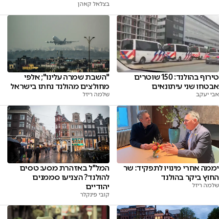
בצלאל קאהן
טירוף בהולנד: 150 שוטרים
"השבת שמרה עלינו"; אלפי
אבטחו שני עיתונאים
מחולצים מהולנד נחתו בישראל
אבי יעקב
שלמה ריזל
יממה אחרי מינויו לתפקיד: שר
המל"ל באזהרת מסע: טסים
החוץ ביקר בהולנד
להולנד? הצניעו סממנים
שלמה ריזל
יהודיים
קובי פינקלר