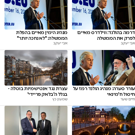
דרמה בהולנד: ווילדרס מאיים
מנהיג הימין מאיים בהפלת
לפרק את הממשלה
הממשלה: "לא נחכה יותר"
אבי יעקב
אבי יעקב
עורר סערה: מנהיג הולנד רמז על
עצרת נגד אנטישמיות בוטלה -
חיסול ח'מינאי
בגלל ה'בלאק פריידי'
חיים שער
שמעון כץ