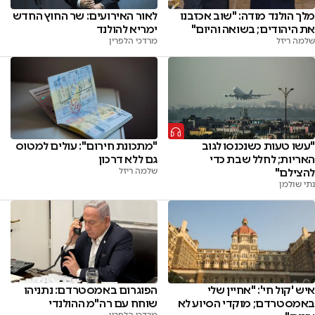
לאור האירועים: שר החוץ החדש
מלך הולנד מודה: "שוב אכזבנו
ימריא להולנד
את היהודים; בשואה והיום"
מרדכי הלפרין
שלמה ריזל
"עשו טעות כשנכנסו לגוב
"מתכונת חירום": עולים למטוס
האריות; לחלל שבת כדי
גם ללא דרכון
להצילם"
שלמה ריזל
נתי שולמן
הפוגרום באמסטרדם: נתניהו
איש 'קול חי': "אחיין שלי
שוחח עם רה"מ ההולנדי
באמסטרדם; מוקדי הסיוע לא
מרדכי הלפרין