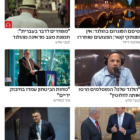
סיכום הפוגרום בהולנד: אין
"מפחדים לדבר בעברית":
מנותקי קשר; הפצועים שוחררו
תמונת מצב מדאיגה מהולנד
שלמה ריזל
קובי סלע
"הולנד שלנו? המוסלמים הרסו
"כוחות הביטחון עמדו בחיבוק
אותה לחלוטין"
ידיים"
קובי סלע
נתי קאליש