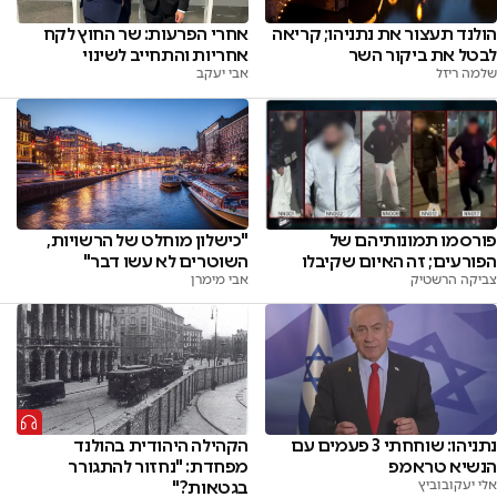
הולנד תעצור את נתניהו; קריאה
אחרי הפרעות: שר החוץ לקח
לבטל את ביקור השר
אחריות והתחייב לשינוי
שלמה ריזל
אבי יעקב
"כישלון מוחלט של הרשויות,
פורסמו תמונותיהם של
השוטרים לא עשו דבר"
הפורעים; זה האיום שקיבלו
אבי מימרן
צביקה הרשטיק
נתניהו: שוחחתי 3 פעמים עם
הקהילה היהודית בהולנד
הנשיא טראמפ
מפחדת: "נחזור להתגורר
אלי יעקובוביץ
בגטאות?"