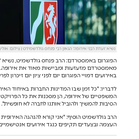
נשיא ׳ועדת רבני אירופה׳ הגאון רבי פנחס גולדשמידט | צילום: אולי
הפוגרום באמסטרדם: הרב פנחס גולדשמיט, נשיא ׳ועד
מאמסטרדם מזעזעות ומביישות מאוד את אירופה. כו
באירועים דמויי הפוגרום יום לפני ציון יום זיכרון לפר
לדבריו: "כל זמן שבו המדינות החברות באיחוד האירו
המשפטיים של אירופה, הן מסכנות את כל הפרויקט הד
הסיבות להמשיך ולהוביל אותנו לחברה לא חופשית".
הרב גולדשמיט הוסיף: "אני קורא להנהגה האירופית
העצמה ובצעדים תקיפים כנגד אירועים אנטישמיים