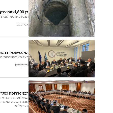
בן 1,600 שנה: מקווה טהרה עתיק נחשף ליד רומא
תגלית ארכיאולוגית
אבי יעקב
האנטישמיות הגואה
בצל האנטישמיות הג
נתי קאליש
רבני אירופה מתרי
מהם תשעה המכהנים
נתי קאליש