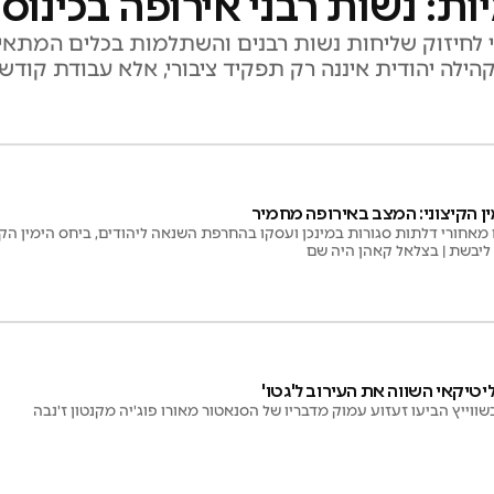
: נשות רבני אירופה בכינוס 
לחיזוק שליחות נשות רבנים והשתלמות בכלים המתאימ
ילה יהודית איננה רק תפקיד ציבורי, אלא עבודת קודש
ן הקיצוני: המצב באירופה מחמיר
 מאחורי דלתות סגורות במינכן ועסקו בהחרפת השנאה ליהודים, ביחס הימין הק
ליבשת | בצלאל קאהן היה שם
יטיקאי השווה את העירוב ל'גטו'
ווייץ הביעו זעזוע עמוק מדבריו של הסנאטור מאורו פוג'יה מקנטון ז'נבה