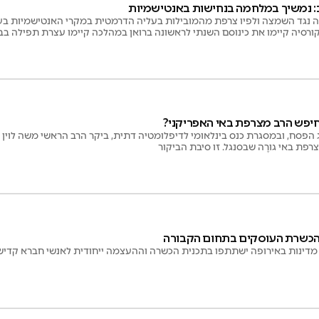
: נמשיך במלחמה בנחישות באנטישמיות
ה נגד השמצה ולפיו צרפת מהמובילות בעליה הדרמטית במקרי האנטישמיות בע
קורסיה קיימו את כינוסם השנתי לראשונה ברואן במהלכה קיימו עצרת תפילה ב
יפש הרב מצרפת באי האפריקני?
הפסח, ובמסגרת כנס בינלאומי לדיפלומטיה דתית, ביקר הרב הראשי משה לוין סגן
רפת באי גורֶה שבסנגל. זו סיבת הביקור
להכשרת העוסקים בתחום הקבורה