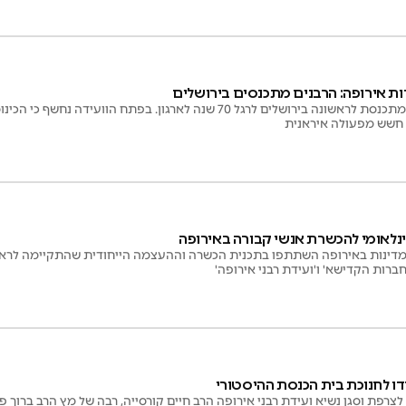
דות אירופה: הרבנים מתכנסים בירושלים
וועידת רבני אירופה מתכנסת לראשונה בירושלים לרגל 70 שנה לארגון. בפת
 חשש מפעולה איראנית
ינלאומי להכשרת אנשי קבורה באירופה
2 משתתפים מ-11 מדינות באירופה השתתפו בתכנית הכשרה וההעצמה הייחודית שהתקיימ
חברות הקדישא' ו'ועידת רבני אירופה'
ו לחנוכת בית הכנסת ההיסטורי
רפת וסגן נשיא ועידת רבני אירופה הרב חיים קורסייה, רבה של מץ הרב ברוך פנ