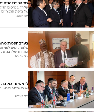
שר הפנים התחייב
על רקע פרסום הליג
של צרפת הרב חיים 
הנוראית
אבי יעקב
בערב הפסח: מה ח
שלושה ימים לפני חג 
המיוחד של רבה של צ
נתי קאליש
לראשונה: מיזם 
26 משתתפים מ-10 מדינות באירופה ישתתפו בתכנית הכשרה וההעצמה ייחודית לאנשי חברא קדישא ושירותי הקבורה
נתי קאליש