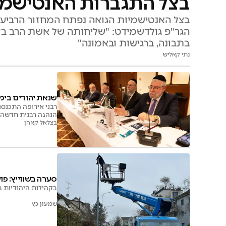
בצל התגברות האנטישמיות
בצל האנטישמיות הגואה נפתח המחזור הרביעי 
הגר"פ גולדשמידט: "שליחותה של אשת הרב בקה
בתבונה, ברגישות ובאמונה"
נתי קאליש
שנאת יהודים בימי
רבני אירופה התכנסו
הנהגה רבנית חדשה 
בצלאל קאהן
סערה בשווייץ: פול
בקהילות היהודיות בש
שמעון כץ