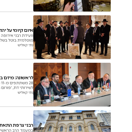
איום קיומי על יה
מוסלמית בוטל בשל
נתי קאליש
לראשונה: מיזם ב
8
לשירותי דת, 'פורום 
נתי קאליש
רבני צרפת התאחד
במעמד הרב הראשי לצ