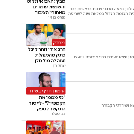
מביך: האם איזנקוט
והשמאל עומדים
ולם; כמאה מרבני צרפת בראשות רבה
מאחורי 'הציבור
בית הכנסת הגדול במלאת שנה לשריפה
החרדי'
פנחס בן זיו
מרתק
הרב אורי זוהר קיבל
פתק מהמנהלת -
 נשיא ׳ועידת רבני אירופה׳ ויועצו
וענה לה מול כולן
יצחק חן
עימות חריף בשידור
"מי מממן את
הקמפיין?" - לייטנר
התקשה לספק
צבי טסלר
תשובות