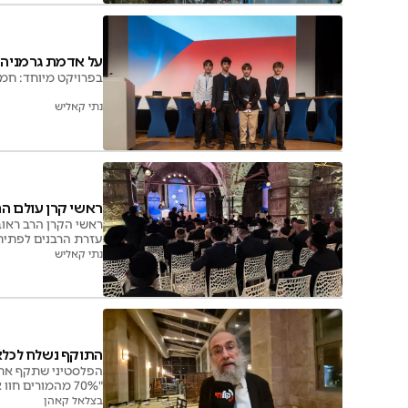
על אדמת גרמניה: 
בפרויקט מיוחד: חמי
נתי קאליש
ראשי קרן עולם הת
ראשי הקרן הרב ראוב
עזרת הרבנים לפתיחת
נתי קאליש
התוקף נשלח לכלא,
הפלסטיני שתקף את ה
"70% מהמורים חוו אנטישמיות. מסתכלים עלינו כמו בני אדם אחרים". צפו
בצלאל קאהן