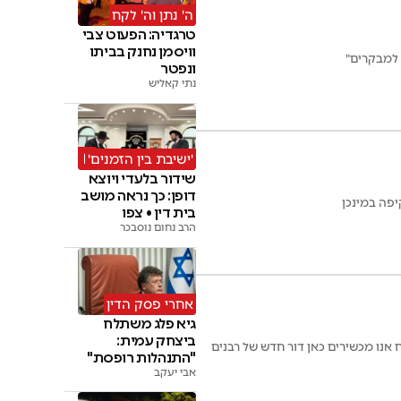
ה' נתן וה' לקח
טרגדיה: הפעוט צבי
וויסמן נחנק בביתו
 למבקרים"
ונפטר
נתי קאליש
'ישיבת בין הזמנים'
שידור בלעדי ויוצא
דופן: כך נראה מושב
פה במינכן
בית דין • צפו
הרב נחום נוסבכר
אחרי פסק הדין
גיא פלג משתלח
ביצחק עמית:
 בכינוס הועדה המתמדת במינכן: "86 שנים לליל הבדולח אנו מכשירים כאן דור חדש של רבנים
"התנהלות רופסת"
אבי יעקב