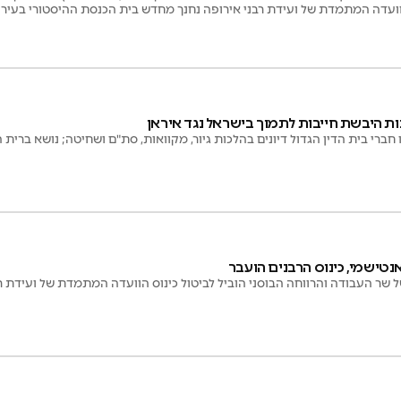
הוועדה המתמדת של ועידת רבני אירופה נחנך מחדש בית הכנסת ההיסטורי בעי
נות היבשת חייבות לתמוך בישראל נגד איראן
 חברי בית הדין הגדול דיונים בהלכות גיור, מקוואות, סת"ם ושחיטה; נושא ברי
טישמי, כינוס הרבנים הועבר
שר העבודה והרווחה הבוסני הוביל לביטול כינוס הוועדה המתמדת של ועידת רב