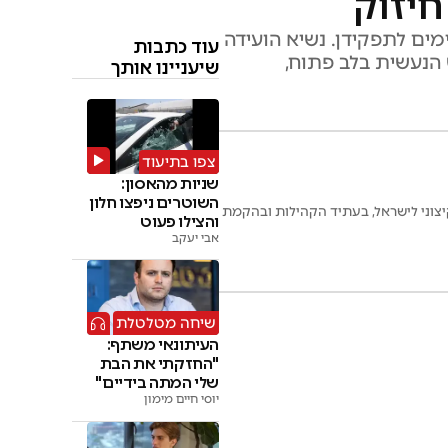
חיזוק
ים לתפקידן. נשיא הועידה
עוד כתבות
 הנעשית בלב פתוח,
שיעניינו אותך
צפו בתיעוד
שניות מהאסון:
השוטרים ניפצו חלון
יצוני לישראל, בעתיד הקהילות ובהקמת
והצילו פעוט
אבי יעקב
שיחה מטלטלת
העיתונאי משתף:
"החזקתי את הבת
שלי המתה בידיים"
יוסי חיים מימון