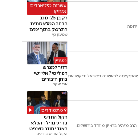
עשרות מיליארדים
נמחקו
רק בן 25: כוכב
הבינה המלאכותית
ירופה
התרסק בתוך ימים
שמעון כץ
מעניין
חוזר למגרש
הפוליטי? אלי ישי
ה שהתקיימה לראשונה בישראל וביקשו את
בוחן חיבורים
אבי יעקב
9 מתמודדים
הקול החדש
בדרכים: ילד הפלא
ב מזהיר בראיון מיוחד בירושלים:
האגדי חוזר כשופט
• צפו
הקול החדש בדרכים