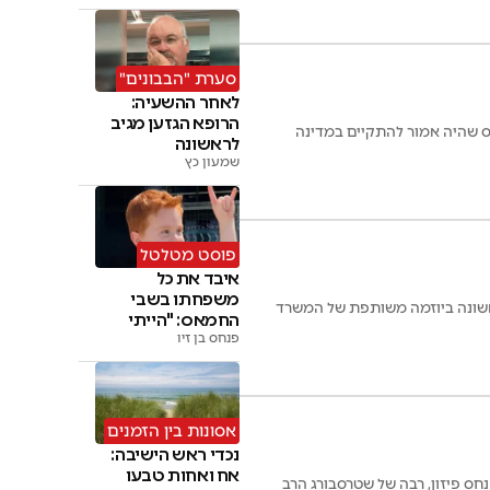
סערת "הבבונים"
לאחר ההשעיה:
הרופא הגזען מגיב
ח הוועידה נחשף כי הכינוס שהיה אמור להתקיים במדינה
לראשונה
שמעון כץ
פוסט מטלטל
איבד את כל
משפחתו בשבי
ה לראשונה ביוזמה משותפת של המשרד
החמאס: "הייתי
פנחס בן זיו
מוותר על החיים"
אסונות בין הזמנים
נכדי ראש הישיבה:
אח ואחות טבעו
חס פיזון, רבה של שטרסבורג הרב