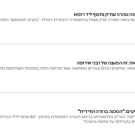
 מרעישה מאירה פרק נשכח בהיסטוריה היהודית-רומית: "בקרוב תתאפשר גישה
: זה המענה של רבני אירופה
ואה; שלושים רבנים צעירים משלושה עשר מדינות החלו בתוכנית השתלמות מקי
עים: "הסכנה ברורה ומיידית"
נשיא 'ועידת רבני אירופה' הגר"פ גולדשמידט
 בקהילות על אדמת גרמניה"