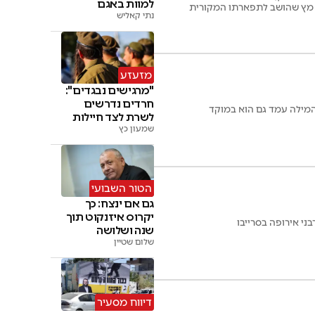
למוות באגם
ר מץ שהושב לתפארתו המקורית
נתי קאליש
מזעזע
"מרגישים נבגדים":
חרדים נדרשים
ת המילה עמד גם הוא במוקד
לשרת לצד חיילות
בצה"ל
שמעון כץ
הטור השבועי
גם אם ינצח: כך
יקרוס איזנקוט תוך
ני אירופה בסרייבו
שנה ושלושה
חודשים
שלום שטיין
דיווח מסעיר