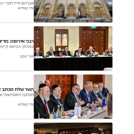
אברהם ווייל חברי 
נתי קאליש
רבני אירופה: מדי
במהלך הכינוס קיימו
אבי יעקב
השר שלח מכתב אנ
מכתבו האנטישמי של 
נתי קאליש