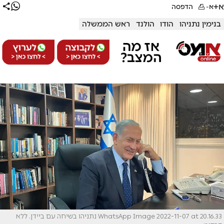
א+
א-
הדפסה
בנימין נתניהו
הודו
הולנד
ראש הממשלה
WhatsApp Image 2022-11-07 at 20.16.33 נתניהו בשיחה עם ביידן. ללא