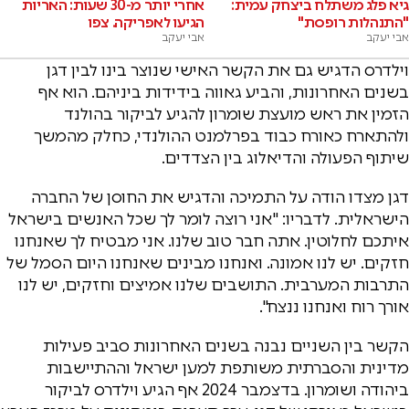
גיא פלג משתלח ביצחק עמית:
אחרי יותר מ-30 שעות: האריות
"התנהלות רופסת"
הגיעו לאפריקה. צפו
אבי יעקב
אבי יעקב
וילדרס הדגיש גם את הקשר האישי שנוצר בינו לבין דגן
בשנים האחרונות, והביע גאווה בידידות ביניהם. הוא אף
הזמין את ראש מועצת שומרון להגיע לביקור בהולנד
ולהתארח כאורח כבוד בפרלמנט ההולנדי, כחלק מהמשך
שיתוף הפעולה והדיאלוג בין הצדדים.
דגן מצדו הודה על התמיכה והדגיש את החוסן של החברה
הישראלית. לדבריו: "אני רוצה לומר לך שכל האנשים בישראל
איתכם לחלוטין. אתה חבר טוב שלנו. אני מבטיח לך שאנחנו
חזקים. יש לנו אמונה. ואנחנו מבינים שאנחנו היום הסמל של
התרבות המערבית. התושבים שלנו אמיצים וחזקים, יש לנו
אורך רוח ואנחנו ננצח".
הקשר בין השניים נבנה בשנים האחרונות סביב פעילות
מדינית והסברתית משותפת למען ישראל וההתיישבות
ביהודה ושומרון. בדצמבר 2024 אף הגיע וילדרס לביקור