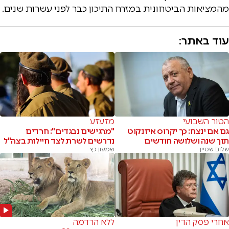
מהמציאות הביטחונית במזרח התיכון כבר לפני עשרות שנים.
עוד באתר:
הטור השבועי
מזעזע
גם אם ינצח: כך יקרוס איזנקוט
"מרגישים נבגדים": חרדים
תוך שנה ושלושה חודשים
נדרשים לשרת לצד חיילות בצה"ל
שלום שטיין
שמעון כץ
אחרי פסק הדין
ללא הרדמה