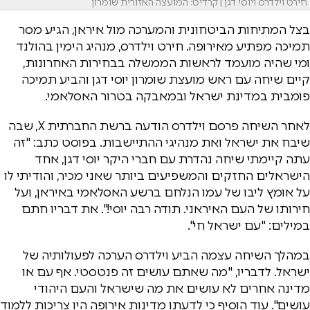
חירט וילדרס ויוסי דגן | קרדיט: המועצה האזורית שומרון
בצל המתיחות הביטחונית והמערכה מול איראן, הגיע מסר
תמיכה מפתיע מאירופה. חירט וילדרס, מנהיג הימין בהולנד
ומי שהיה מועמד לראשות הממשלה בבחירות האחרונות,
קיים שיחה עם ראש מועצת שומרון יוסי דגן והביע תמיכה
פומבית במדינת ישראל ובמאבקה בטרור האסלאמי.
לאחר השיחה פרסם וילדרס הודעה ברשת החברתית X, שבה
שיבח את ישראל ואת מנהיגי ההתיישבות. בפוסט כתב: "זה
עתה קיימתי שיחה נהדרת עם חברי היקר יוסי דגן, אחד
הישראלים החזקים והמשפיעים ביותר שאני מכיר, והודיתי לו
על אומץ ליבו של עמו הנלחם ברשע האסלאמי באיראן, ועל
חירותו של העם האיראני. תודה רבה יוסי!". את דבריו חתם
במילים: "עם ישראל חי".
במהלך השיחה עצמה הביע וילדרס הערכה לפעולותיה של
ישראל. לדבריו, "מה שאתם עושים זה פנטסטי. אף עם או
מדינה אחרים לא עושים את מה שישראל והעם היהודי
עושים". עוד הוסיף כי לדעתו מדינות אירופה היו צריכות ללמוד