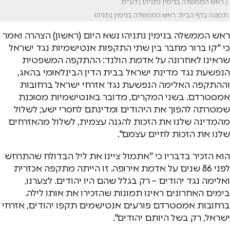
/ ראש הממשלה בנימין נתניהו | לע"מ
תמונה בדף הבית: ראש הממשלה בנימין נתניהו
ראש הממשלה בנימין נתניהו נשא היום (ראשון) הצהרה ואמר
כי "קו ברור מחבר בין שתי התקפות אנטישמיות נגד ישראל
שראינו לאחרונה על אדמת הולנד: ההתקפה המשפטית
הנפשעת נגד מדינת ישראל בבית הדין הבינלאומי בהאג,
וההתקפה האלימה הנפשעת נגד אזרחי ישראל ברחובות
אמסטרדם. בשני המקרים, מדובר באנטישמיות מסוכנת
שמטרתה להפוך את היהודים ומדינתם לחסרי ישע; לשלול
מהמדינה שלנו את הזכות להגנה עצמית, לשלול מהאזרחים
שלנו את הזכות לחיים עצמם".
הוא הזכיר בדבריו כי "אתמול ציינו את ליל הבדולח שהתרחש
לפני 86 שנים על אדמת אירופה. זו הייתה מתקפה אכזרית
ואלימה נגד יהודים – רק בגלל שהם היו יהודים. לצערנו,
בימים האחרונים ראינו תמונות שהזכירו את אותו לילה.
ברחובות אמסטרדם פורעים אנטישמים תקפו יהודים, אזרחי
ישראל, רק בשל היותם יהודים".