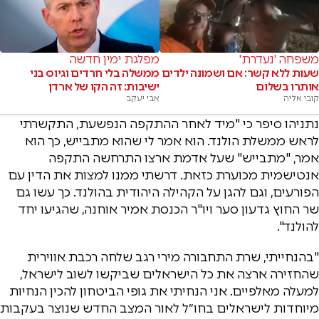
משפחה 'נעדרת'
מפלגת ימין חדשה
שעות ללא קשר: אם ושמונה ילדים
ממשלה בלי חרדים וגיוס בני
אותרו בשלום
ישיבות: זה הקו של ארדן
קובי אליה
אבי יעקב
נתניהו סיפר כי "מיד לאחר ההתקפה הנפשעת, התקשרתי
לראש ממשלת הולנד. הוא אמר לי שהוא מתבייש, כך הוא
אמר, "מתבייש" שעל אדמת ארצו התרחשה התקפה
אנטישמית מכוערת כזאת. דרשתי ממנו למצות את הדין עם
הפורעים, וגם להגן על הקהילה היהודית בהולנד. כך עשו גם
שר החוץ גדעון סער ויו"ר הכנסת אמיר אוחנה, שהגיעו יחד
להולנד".
"בהנחייתי, שרת התחבורה מירי רגב שלחה רכבת אווירית
שהחזירה ארצה את כל הישראלים שביקשו לשוב לישראל,
למעלה מאלפיים. אני הנחיתי את גופי הביטחון להכין הנחיות
מיוחדות לישראלים בחו״ל לאור המצב החדש שנוצר בעקבות