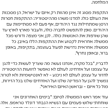
המלחמה.
התקפות מסוג זה אינן מהוות רק איום על ישראל, הן מסכנות
את העולם כולו. למדנו משהו מההיסטוריה: ההתקפות חסרות
הרסן שמתחילות נגד היהודים, אף פעם לא מסתיימות עם
היהודים. סופן להתפשט לחברה כולה, ולעבור מארץ לארץ עד
שהן שורפות את האנושות כולה . לכן, אני מצפה ודורש מכל
ממשלה אחראית לקטוע את ההתקפות הללו באיבן. כל
ממשלה אחראית נדרשת לפעול בעוצמה, בתקיפות, באופן
ברור, ובאופן נחרץ".
לדבריו, "בכל מקרה, אנחנו נעשה מה שצריך לעשות כדי להגן
על עצמנו ועל אזרחינו. לעולם לא נאפשר לזוועות ההיסטוריה
לחזור על עצמן. לעולם לא ניכנע – לא לאנטישמיות ולא לטרור.
נמשיך להגן על המדינה שלנו ועל האזרחים שלנו בכל הזירות,
מול כל איום – ובראשן האיום האיראני".
עוד אמר ראש הממשלה לסיום: "בימים האחרונים אני
שוחחתי שלוש פעמים עם הנשיא הנבחר דונלד טראמפ. אלה