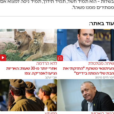
בשלות – הוא תמיד חשד, תמיד תידרך, תמיד ניסה למצוא אם
מסתירים ממנו משהו".
עוד באתר:
שיחה מטלטלת
ללא הרדמה
העיתונאי משתף: "החזקתי את
אחרי יותר מ-30 שעות: האריות
הבת שלי המתה בידיים"
הגיעו לאפריקה. צפו
יוסי חיים מימון
אבי יעקב
הטור השבועי
מזעזע