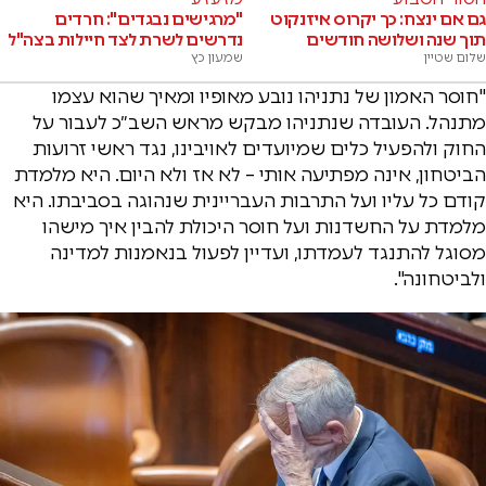
גם אם ינצח: כך יקרוס איזנקוט
"מרגישים נבגדים": חרדים
תוך שנה ושלושה חודשים
נדרשים לשרת לצד חיילות בצה"ל
שלום שטיין
שמעון כץ
"חוסר האמון של נתניהו נובע מאופיו ומאיך שהוא עצמו
מתנהל. העובדה שנתניהו מבקש מראש השב״כ לעבור על
החוק ולהפעיל כלים שמיועדים לאויבינו, נגד ראשי זרועות
הביטחון, אינה מפתיעה אותי – לא אז ולא היום. היא מלמדת
קודם כל עליו ועל התרבות העבריינית שנהוגה בסביבתו. היא
מלמדת על החשדנות ועל חוסר היכולת להבין איך מישהו
מסוגל להתנגד לעמדתו, ועדיין לפעול בנאמנות למדינה
ולביטחונה".