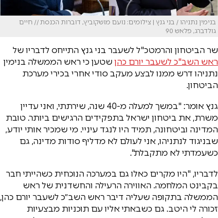
בנימין נתניהו / בני גנץ | צילומים: נועם מושקוביץ, דוברות הכנסת // חיים
גולדברג, פלאש 90
שר הביטחון והרמטכ"ל לשעבר בני גנץ התייחס לדבריו של
ראש השב"כ לשעבר יורם כהן
שטען כי ראש הממשלה בנימין
נתניהו דרש ממנו לבצע מעקב סודי אחרי בכירי מערכת
הביטחון.
גנץ אומר: "במשך למעלה מ-40 שנה, שירתתי, ואני עדיין
משרת, את ביטחון ישראל בתפקידים הרגישים ביותר. טובת
המדינה וביטחונה, תמיד היו לנגד עיניי. מי שמכיר אותי יודע,
שבניגוד לנתניהו, אני לעולם לא מדליף סודות מדינה, גם
כשעמדתי לא מתקבלת".
לדבריו, "היו מקרים כאלו גם במערכה הנוכחית כשהייתי חבר
בקבינט המלחמה. האווירה הרעילה והחשדנית של ראש
הממשלה בתקופה שעליה דיבר ראש השב״כ לשעבר יורם כהן,
זכורה לי היטב. גם כשבאתי אליו עם תוכניות מבצעיות