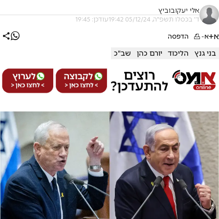
אלי יעקובוביץ
ד' בכסלו תשפ"ה, 05/12/24 19:42
עודכן: 19:45
א+
א-
הדפסה
בני גנץ
הליכוד
יורם כהן
שב"כ