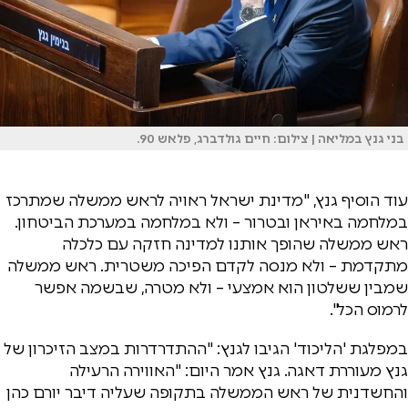
בני גנץ במליאה | צילום: חיים גולדברג, פלאש 90.
עוד הוסיף גנץ, "מדינת ישראל ראויה לראש ממשלה שמתרכז
במלחמה באיראן ובטרור – ולא במלחמה במערכת הביטחון.
ראש ממשלה שהופך אותנו למדינה חזקה עם כלכלה
מתקדמת – ולא מנסה לקדם הפיכה משטרית. ראש ממשלה
שמבין ששלטון הוא אמצעי – ולא מטרה, שבשמה אפשר
לרמוס הכל".
במפלגת 'הליכוד' הגיבו לגנץ: "ההתדרדרות במצב הזיכרון של
גנץ מעוררת דאגה. גנץ אמר היום: "האווירה הרעילה
והחשדנית של ראש הממשלה בתקופה שעליה דיבר יורם כהן