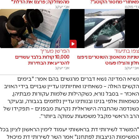
מאחורי מחסור הקוטג'?
מהמחלקה; פרצנו את הדלת"
גדי פוקס
אבי יעקב
צפו בתיעוד
הפרשן מעריך
שניות מהאסון: השוטרים ניפצו
10,000 קולות בלבד עשויים
חלון והצילו פעוט
להכריע את הבחירות
אבי יעקב
אבי יעקב
נשיא המדינה נשא דברים מרגשים בהם אמר: "בימים
הקשים האלה – כשאחינו ואחיותינו עדיין שבויים בידי האויב
האכזר – בסבל נורא, כשקהילות שלמות עקורות מבתיהן,
כשמאות אלפי בנינו ובנותינו עדיין נלחמים בגבורה, ובעיקר
כשנדמה שהחברה הישראלית נקרעת מבפנים – תפקידו של
הרב הראשי מקבל משמעות עמוקה ביותר״.
"המשרד לשירותי דת בראשותי יעמוד לימין הראשון לציון בכל
המשימות הניצבות לפתחנו," אמר השר לשירותי דת מיכאל