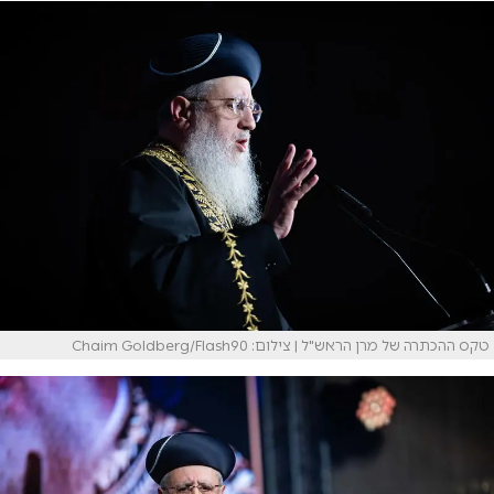
טקס ההכתרה של מרן הראש"ל | צילום: Chaim Goldberg/Flash90