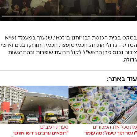
בטקס בבית הכנסת רבן יוחנן בן זכאי, שנערך במעמד נשיא
המדינה, גדולי התורה, חכמי מועצת חכמי התורה, רבנים ואישי
ציבור, נכנס מרן הראש"ל לקול תרועת שופרות ובהתרגשות
גדולה.
עוד באתר:
מתסכל את המכורים
סערת רמב"ם
"נגמר תוך שעה": מה עומד
"רופאים ערבים גירשו אותנו