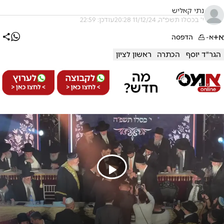
נתי קאליש
י' בכסלו תשפ"ה, 11/12/24 20:28
עודכן: 22:59
א+
א-
הדפסה
הגר"ד יוסף
הכתרה
ראשון לציון