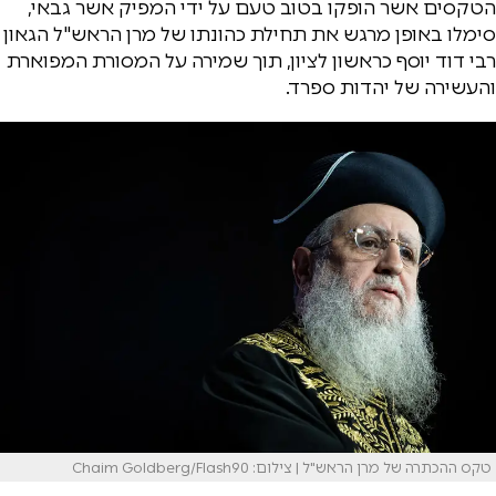
הטקסים אשר הופקו בטוב טעם על ידי המפיק אשר גבאי,
סימלו באופן מרגש את תחילת כהונתו של מרן הראש"ל הגאון
רבי דוד יוסף כראשון לציון, תוך שמירה על המסורת המפוארת
והעשירה של יהדות ספרד.
טקס ההכתרה של מרן הראש"ל | צילום: Chaim Goldberg/Flash90