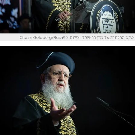
טקס ההכתרה של מרן הראש"ל | צילום: Chaim Goldberg/Flash90