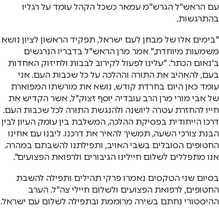
עם הראש"ל הגרש"מ עמאר כשכל הקהל עומד על רגליו
בהתרגשות.
"בימים אלו של מבחן לעם ישראל, תפקיד הראשון לציון נושא
משמעות מיוחדת," אמר מרן הראש"ל בדבריו הנרגשים
ב'נאום הכתר'. "עלינו לפעול לקירוב לבבות ולחיזוק האחדות
בעם, להאהיב את התורה וההלכה על כל שכבות העם. אני
עומד כאן היום בחרדת קודש, נושא את מורשתו המפוארת
של אבי מורי מרן הרב עובדיה יוסף זצוק"ל, אשר הקדיש את
חייו להחזרת עטרה ליושנה ולהנגשת התורה לכל שכבות העם.
דרכו הייחודית בפסיקת ההלכה, המשלבת בין עומק העיון לבין
הבנת צורכי השעה, תמשיך להאיר את דרכנו. ליבנו עם אחינו
החטופים הסובלים בשבי האויב, ותפילתנו להשבתם במהרה.
אנו מתפללים לשלום חיילינו הגיבורים ולרפואת הפצועים".
בסיום שני הטקסים נאמרו פרקי תהילים ותפילה להשבת
החטופים, לרפואת הפצועים ולשלום חיילי צה"ל. הערב
ההיסטורי נחתם בשירה מרוממת ובתפילה לשלום עם ישראל.