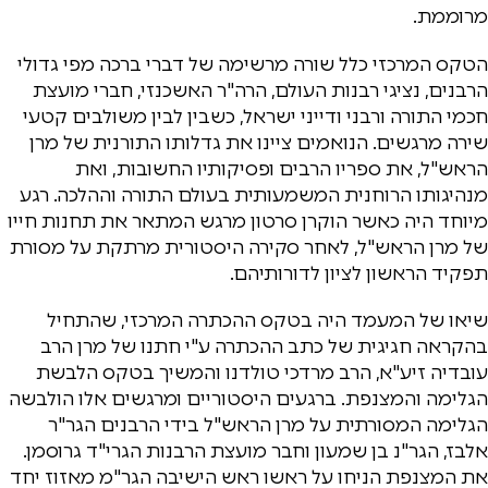
מרוממת.
הטקס המרכזי כלל שורה מרשימה של דברי ברכה מפי גדולי
הרבנים, נציגי רבנות העולם, הרה"ר האשכנזי, חברי מועצת
חכמי התורה ורבני ודייני ישראל, כשבין לבין משולבים קטעי
שירה מרגשים. הנואמים ציינו את גדלותו התורנית של מרן
הראש"ל, את ספריו הרבים ופסיקותיו החשובות, ואת
מנהיגותו הרוחנית המשמעותית בעולם התורה וההלכה. רגע
מיוחד היה כאשר הוקרן סרטון מרגש המתאר את תחנות חייו
של מרן הראש"ל, לאחר סקירה היסטורית מרתקת על מסורת
תפקיד הראשון לציון לדורותיהם.
שיאו של המעמד היה בטקס ההכתרה המרכזי, שהתחיל
בהקראה חגיגית של כתב ההכתרה ע"י חתנו של מרן הרב
עובדיה זיע"א, הרב מרדכי טולדנו והמשיך בטקס הלבשת
הגלימה והמצנפת. ברגעים היסטוריים ומרגשים אלו הולבשה
הגלימה המסורתית על מרן הראש"ל בידי הרבנים הגר"ר
אלבז, הגר"נ בן שמעון וחבר מועצת הרבנות הגרי"ד גרוסמן.
את המצנפת הניחו על ראשו ראש הישיבה הגר"מ מאזוז יחד