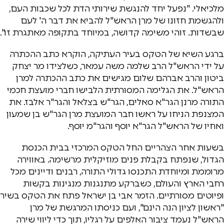
מלכיאלי. "נפעל יחד להנגשת שירותי הדת לכל שכבות העם,
ולהגשמת חזונו של מרן הראש"ל להביא את דבר ה' לעם
שבשדות. זוהי משימה קדושה, במיוחד בתקופה מאתגרת זו".
ברגע השיא של הטקס בעיר העתיקה, הוקרא כתב ההכתרה
על ידי הראש"ל הרב שלמה משה עמאר, כשלצידו מר יצחק
ביטון והרב אברהם שלום מגישים את כתב ההכתרה למרן
הראש"ל. את הגלימה המסורתית הלבישו חברי מועצת חכמי
התורה מרנן הגר"א סאלים, הגר"ש בצלאל והגר"ר אלבז. את
המצנפת הניחו על ראשו חבר המועצת מרן הגר"ש בן שמעון
ואחיו של הראש"ל הגר"א יוסף והגר"מ יוסף.
בשעות אחר הצהריים החל הטקס המרכזי בבית הכנסת
הגדול, שנפתח בקבלת פנים מוזיקלית מרשימה. באווירה
מרוממת ומיוחדת התכנסו גדולי התורה, רבנים ודיינים מכל
רחבי הארץ והעולם, כשברקע מתנגנות מנגינות בקשות
ופיוטים מסורתיים. הזמר אבי בן ישראל פתח את הטקס בשיר
"ראשון לציון הנה הינם", ועם כניסתו המרגשת של מרן
הראש"ל נעמד ציבור האלפים על רגליו, תוך כדי ליווי שירה