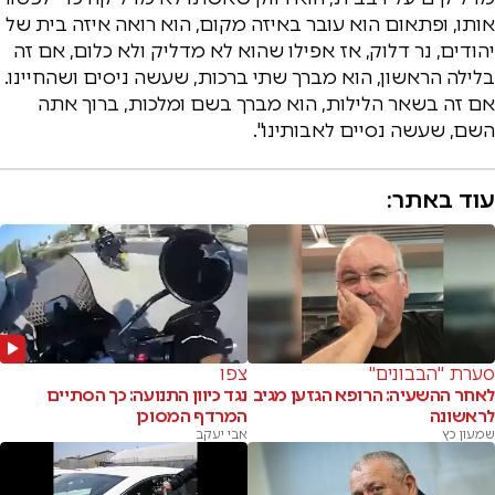
אותו, ופתאום הוא עובר באיזה מקום, הוא רואה איזה בית של
יהודים, נר דלוק, אז אפילו שהוא לא מדליק ולא כלום, אם זה
בלילה הראשון, הוא מברך שתי ברכות, שעשה ניסים ושהחיינו.
אם זה בשאר הלילות, הוא מברך בשם ומלכות, ברוך אתה
השם, שעשה נסיים לאבותינו".
עוד באתר:
סערת "הבבונים"
צפו
לאחר ההשעיה: הרופא הגזען מגיב
נגד כיוון התנועה: כך הסתיים
לראשונה
המרדף המסוכן
שמעון כץ
אבי יעקב