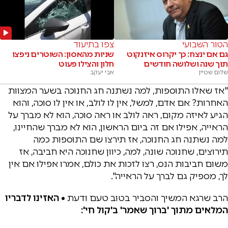
הטור השבועי
צפו בתיעוד
גם אם ינצח: כך יקרוס איזנקוט
שניות מהאסון: השוטרים ניפצו
תוך שנה ושלושה חודשים
חלון והצילו פעוט
שלום שטיין
אבי יעקב
"אז שאלו התוספות, למה נשתנה חג החנוכה בשער המצוות
האחרות? אם אדם, למשל, אין לו לולב, או אין לו סוכה, והוא
הגיע לאיזה מקום, ראה לולב או ראה סוכה, הוא לא מברך על
הראייה, אפילו אם זה ביום הראשון, הוא לא מברך שהחיינו,
למה נשתנה חג החנוכה, אז תירצו שם התוספות כמה
תירוצים, שחנוכה שונה, למה, כיוון שחנוכה היא חביבה, אז
משום חביבות הנס, רצו לזכות את כולם, אמרו אפילו אם אין
לך, מספיק גם לברך על הראייה".
הרב שרגא המשיך והסביר בטוב טעם ודעת •
האזינו לדבריו
המלאים מתוך 'ברוך שאמר' ב'קול חי':