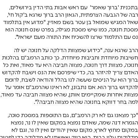
בתכנית 'ברוך שאמר' עם ראש אבות בתי הדין בירושלים,
רבה של הגבעה הצרפתית, הגאון הרב ברוך שרגא ב'קול חי',
שאל המגיש שמואל בן עטר בשם מאזין, "מדוע אין בתלמוד
מסכת חנוכה, כמו שיש מסכת מגילה, בפרט שנס חנוכה הוא
נס עם התלמוד שרצו להשכיח את התורה מעם ישראל".
הרב שרגא ענה, "כידוע שמצוות הדלקה על חנוכה יש לה
חשיבות מיוחדת וחביבות מיוחדת. כך כותב הרמב״ם בהלכות
חנוכה, מצוות דרך חנוכה, מצווה חביבה היא עד מאוד, ואת כל
האדם צריך להיזהר בה, כדי שיפרסם את הנס וישבח להקדוש
ברוך הוא על הניסים שעשה לנו בהלל והודאה לשבח, לרומם
להקדוש ברוך הוא. אם נתבונן, לא ראינו שהרמב״ם אומר על
מצוות אחרות שמקיימים אותן, שהיא מצווה חביבה עד מאוד,
למה בחר דווקא בחנוכה שהיא מצווה חביבה?".
"כך מצאנו גם לא רק הרמב״ם, גם התוספות במסכת סוכה,
הגמרא דנה שמה, שאדם נמצא במקום שאין לו נר, נמצא
במקום מחוץ לארץ, מקום שאין יהודים ואין לו נר, וגם לא
מדליקים עליו בבית, הוא רווק שאשתו לא מדליקה כדי לפטור