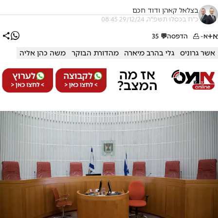
בצלאל קאהן ודוד חכם
כ"ח בכסלו תשפ"ה, 29/12/24 08:45
א+
א-
הדפסה
💬
35
אשר גרוניס
גלי בהרב מיארה
מהדורת הבוקר
משה כהן אליה