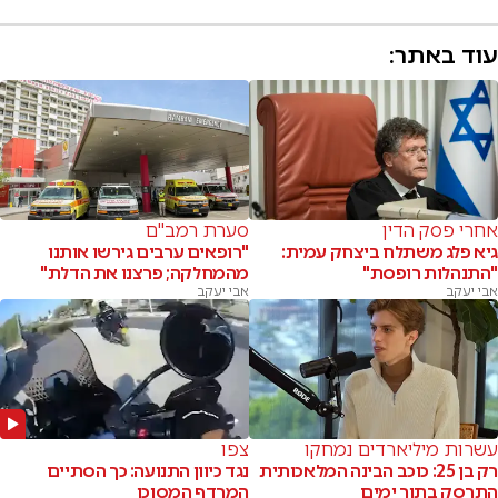
עוד באתר:
אחרי פסק הדין
סערת רמב"ם
גיא פלג משתלח ביצחק עמית:
"רופאים ערבים גירשו אותנו
"התנהלות רופסת"
מהמחלקה; פרצנו את הדלת"
אבי יעקב
אבי יעקב
עשרות מיליארדים נמחקו
צפו
רק בן 25: כוכב הבינה המלאכותית
נגד כיוון התנועה: כך הסתיים
התרסק בתוך ימים
המרדף המסוכן