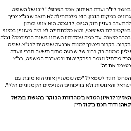
באשר ליו"ר ועדת האיתור, אמר הפרופ': "ליבו של השופט
גרוניס במקום הנכון, הוא מלכתחילה לא חשב שבג"צ צריך
להתערב בעניין חוק הגיוס, לדוגמה. הוא צנוע ומתון
באקטיביזם השיפוטי, והוא מלכתחילה לא היה מעוניין במינוי
בהרב מיארה. עד כמה עמדותיו השתנו בשנת הרפורמה? נגלה
בקרוב. בקרוב נצטרך למנות ארבעה שופטים לבג"צ. שופט
עליון ממונה רק ברוב של שבעה מתוך תשעה חברי וועדה.
הכל מתחיל ונגמר בפרקליטות ובמערכת המשפט, בג"צ
משמר את זה".
הפרופ' חוזר לשמאל? "מה שמעניין אותי הוא טובת עם
ישראל והאנושות ולא בוויכוחים הפנימיים הקטנוניים הללו".
האזינו לראיון המלא ב'מהדורת הבוקר' בהגשת בצלאל
קאהן ודוד חכם ב'קול חי':