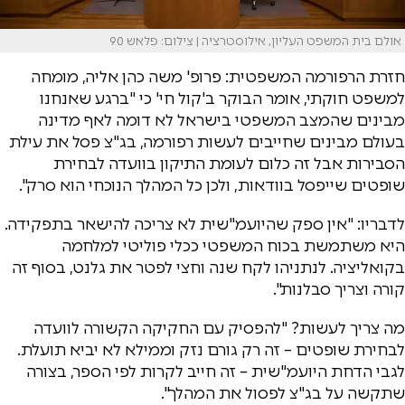
אולם בית המשפט העליון, אילוסטרציה | צילום: פלאש 90
חזרת הרפורמה המשפטית: פרופ' משה כהן אליה, מומחה
למשפט חוקתי, אומר הבוקר ב'קול חי' כי "ברגע שאנחנו
מבינים שהמצב המשפטי בישראל לא דומה לאף מדינה
בעולם מבינים שחייבים לעשות רפורמה, בג"צ פסל את עילת
הסבירות אבל זה כלום לעומת התיקון בוועדה לבחירת
שופטים שייפסל בוודאות, ולכן כל המהלך הנוכחי הוא סרק".
לדבריו: "אין ספק שהיועמ"שית לא צריכה להישאר בתפקידה.
היא משתמשת בכוח המשפטי ככלי פוליטי למלחמה
בקואליציה. לנתניהו לקח שנה וחצי לפטר את גלנט, בסוף זה
קורה וצריך סבלנות".
מה צריך לעשות? "להפסיק עם החקיקה הקשורה לוועדה
לבחירת שופטים – זה רק גורם נזק וממילא לא יביא תועלת.
לגבי הדחת היועמ"שית – זה חייב לקרות לפי הספר, בצורה
שתקשה על בג"צ לפסול את המהלך".