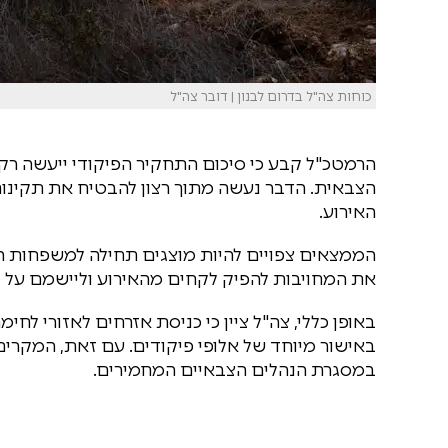
כוחות צה"ל בדרום לבנון | דובר צה"ל
הרמטכ"ל קבע כי סיכום התחקיר הפיקודי ייעשה ר
הצבאית. הדבר נעשה מתוך רצון להבטיח את תקינו
האירוע.
הממצאים צפויים להיות מוצגים תחילה למשפחות השכ
את המחויבות להפיק לקחים מהאירוע וליישמם על
באופן כללי, צה"ל ציין כי כניסת אזרחים לאזורי לח
באישור מיוחד של אלופי פיקודים. עם זאת, המקרים
במסגרת הנהלים הצבאיים המחמירים.