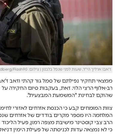
ז'אבו ארליך הי"ד, שעות לפני שנפל בלבנון | צילום: Chaim Goldberg/Flash90
ממצאי תחקיר נפילתם של סמל גור קהתי וזאב ז'אבו א
רב-אלוף הרצי הלוי. זאת, בעקבות סיום החקירה על
שהוקם לבחינת "המשמעת המבצעית".
צוות המומחים קבע כי הכנסת אזרחים לאזורי לחימה
המלחמה היו מספר מקרים בודדים של אזרחים שנכנסו
הרב צבי קוסטינר מישיבת מצפה רמון, פעיל הליכוד 
כי לא נמצאה עדות לכניסתה של פעילת הימין דניאלה