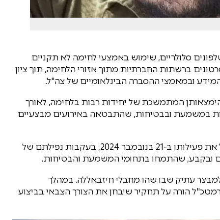
פונים סלולריים, שימוש באמצעי לחימה לא תקניים
טונים ברשתות החברתיות מתוך אזורי הלחימה, תוך ציון
מידע ובמאמצי ההסברה הבינלאומיים של צה"ל.
ימצאותן המתמשכת של יחידות רבות בלחימה, לאורך
רות במשמעת ובבטיחות, שהתבטאה באירועים מבצעיים
צוות המומחים, בראשות אלוף (מיל') מוטי ברוך, החל את פעילותו ב-21 בנובמבר 2024, בעקבות נפילתם של
למבצר עתיק שבו שהו מחבלי חיזבאללה. במהלך
רמטכ"ל הורה על תחקיר שיבחן את הצורך הצבאי בביצוע