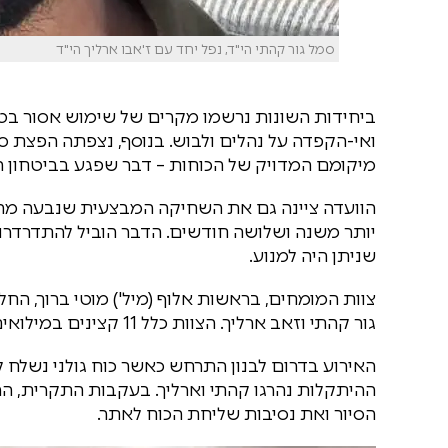
סמל גור קהתי הי"ד, נפל יחד עם ז'אבו ארליך הי"ד
ביחידות השונות נרשמו מקרים של שימוש אסור בטל
ואי-הקפדה על נהלים ולבוש. בנוסף, נצפתה הפצת סר
מיקומם המדויק של הכוחות – דבר שפגע בביטחון ה
הוועדה ציינה גם את השחיקה המבצעית שנבעה מה
יותר משנה ושלושה חודשים. הדבר הוביל להתדרד
שניתן היה למנוע.
גור קהתי וזאב ארליך. הצוות כלל 11 קצינים במילואים ובקבע, שהתמחו בתחומי המשמעת והבטיחות.
האירוע בדרום לבנון התרחש כאשר כוח גולני נשלח 
ההיתקלות נהרגו קהתי וארליך. בעקבות התקרית, ה
הסיור ואת נסיבות שליחת הכוח לאתר.