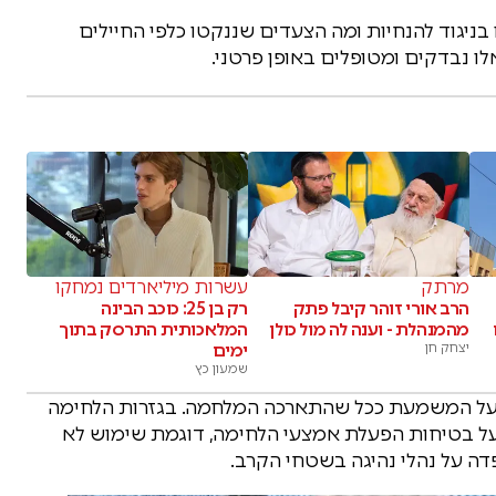
בניגוד להנחיות ומה הצעדים שננקטו כלפי החיילים
ו נבדקים ומטופלים באופן פרטני.
מרתק
עשרות מיליארדים נמחקו
הרב אורי זוהר קיבל פתק
רק בן 25: כוכב הבינה
מהמנהלת - וענה לה מול כולן
המלאכותית התרסק בתוך
יצחק חן
ימים
שמעון כץ
 על המשמעת ככל שהתארכה המלחמה. בגזרות הלחימה
על בטיחות הפעלת אמצעי הלחימה, דוגמת שימוש לא
פדה על נהלי נהיגה בשטחי הקרב.