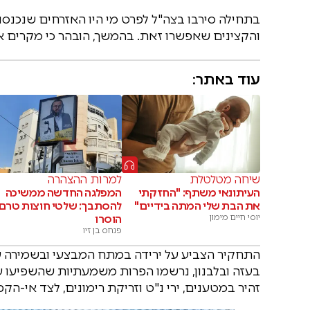
בתחילה סירבו בצה"ל לפרט מי היו האזרחים שנכנסו 
והקצינים שאפשרו זאת. בהמשך, הובהר כי מקרים אל
עוד באתר:
שיחה מטלטלת
למרות ההצהרה
העיתונאי משתף: "החזקתי
המפלגה החדשה ממשיכה
את הבת שלי המתה בידיים"
להסתבך: שלטי חוצות טרם
יוסי חיים מימון
הוסרו
פנחס בן זיו
התחקיר הצביע על ירידה במתח המבצעי ובשמירה
בעזה ובלבנון, נרשמו הפרות משמעתיות שהשפיעו 
זהיר במטענים, ירי נ"ט וזריקת רימונים, לצד אי-הק