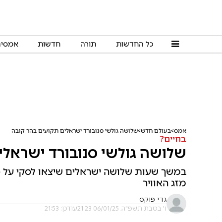
כל החדשות
תורה
חדשות
אמסי
אמס
בעולם חדש
שלושה גולשי סנובורד ישראלים תקועים בהר קובה
בחיים?
שלושה גולשי סנובורד ישראלי
במשך שעות שלושה ישראלים שיצאו לסקי על ס
מזג האוויר
גדי פוקס
ו' בטבת תשפ"ה, 06/01/25 21:23
עודכן: 21:53