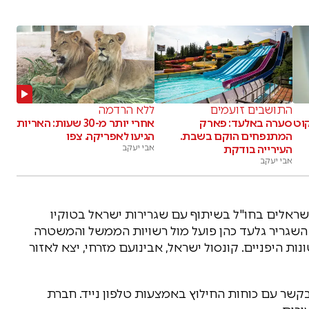
התושבים זועמים
ללא הרדמה
קוט
סערה באלעד: פארק
אחרי יותר מ-30 שעות: האריות
המתנפחים הוקם בשבת.
הגיעו לאפריקה. צפו
העירייה בודקת
אבי יעקב
אבי יעקב
ראלים בחו"ל בשיתוף עם שגרירות ישראל בטוקיו
 השגריר גלעד כהן פועל מול רשויות הממשל והמשטרה
ות היפניים. קונסול ישראל, אבינועם מזרחי, יצא לאזור
בקשר עם כוחות החילוץ באמצעות טלפון נייד. חברת