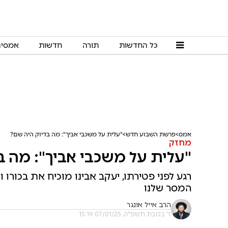
כל החדשות
תורה
חדשות
אמסי
אמס
פרשת השבוע חדש
"עלית על משכבי אביך": מה בדיוק היה שם?
מחזק
"עלית על משכבי אביך": מה ב
רגע לפני פטירתו, יעקב אבינו מוכיח את בכורו
המסר שלנו
הרב אייל אונגר
ז' בטבת תשפ"ה, 07/01/25 15:19