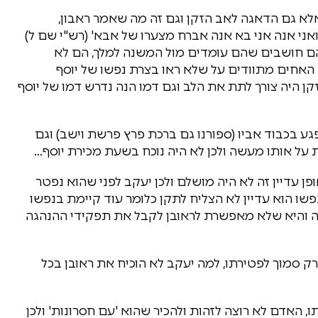
אלא גם הדאגה לאב הזקן וגם זה מה שאמר ראבון,
ואני אנה אני בא אנה אברח מצערו של אבא' (רש"י שם ל)
שהם חושבים שהם עומדים מול המשנה למלך, הם לא
 האחים מתוודים על שלא ראו בצרת נפשו של יוסף
ן היה צורך לתת את הלב וגם דמו הנה נדרש דמו של יוסף
ע בכבוד אביו (ספורנו גם ברכת פרץ פרשת וישב) וגם
על אותו מעשה ולכן לא היה נוכח בשעת מכירת יוסף…
פן עדיין זה לא היה מושלם ולכן יעקב לפני שהוא נפטר
ו הוא עדיין לא הצליח לתקן כלומר עוד קיימת בנפשו
ה והיא שלא מאפשרת לראובן לקבל את תפקידי ההנהגה
ק סמוך לפטירתו, למה יעקב לא הוכיח את ראובן בכל
, האדם לא רוצה לזהות ולהכיר שהוא 'עם חסרונות' ולכן