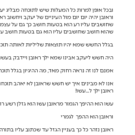
ובכל אופן למרות כל המעלות שיש לתוכחה מבליג יעק
וראובן יהיה יום יום מול העיניים של יעקב ויחשוב ר
שחושבים עליו רע הוא בטעות חושב כך גם על עצמו,
שהוא חושב שחושבים עליו הוא גם בטעות חושב על
בגלל החשש שמא יהיו תוצאות שליליות לאותה תוכח
היה חשש ליעקב אבינו שמא ילך ראובן ויידבק בעשו
אמנם לנו זה נראה רחוק מאד, מה ההיגיון בגלל תוכ
אנו לא מבינים איך יש חשש שראובן לא יאהב תוכחו
ראובן ילך ל…עשו!
עשו הוא ההיפך הגמור מראובן עשו הוא גזלן רשע רוצ
וראובן הוא ההפך לגמרי
ראובן נזהר כל כך בעניין הגזל עד שכתוב עליו בתורה