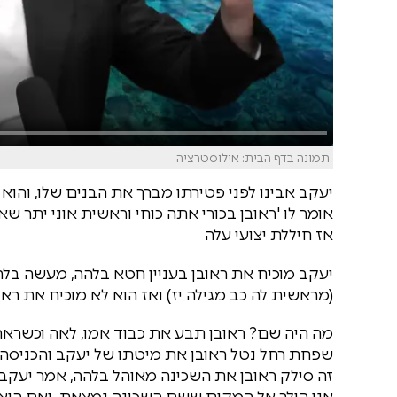
תמונה בדף הבית: אילוסטרציה
יעקב אבינו לפני פטירתו מברך את הבנים שלו, והוא
אומר לו 'ראובן בכורי אתה כוחי וראשית אוני יתר ש
אז חיללת יצועי עלה
(מראשית לה כב מגילה יז) ואז הוא לא מוכיח את רא
מה היה שם? ראובן תבע את כבוד אמו, לאה וכשרא
שפחת רחל נטל ראובן את מיטתו של יעקב והכניסה 
זה סילק ראובן את השכינה מאוהל בלהה, אמר יעקב
אני הולך אל המקום ששם השכינה נמצאת, ואם היא 