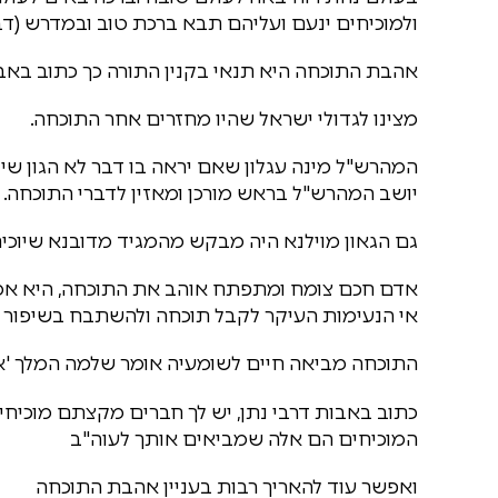
ולמוכיחים ינעם ועליהם תבא ברכת טוב ובמדרש (דב
אהבת התוכחה היא תנאי בקנין התורה כך כתוב באבו
מצינו לגדולי ישראל שהיו מחזרים אחר התוכחה.
המהרש"ל מינה עגלון שאם יראה בו דבר לא הגון שיו
יושב המהרש"ל בראש מורכן ומאזין לדברי התוכחה.
גם הגאון מוילנא היה מבקש מהמגיד מדובנא שיוכיח
אדם חכם צומח ומתפתח אוהב את התוכחה, היא אמ
אי הנעימות העיקר לקבל תוכחה ולהשתבח בשיפור ה
התוכחה מביאה חיים לשומעיה אומר שלמה המלך 'אויל
כתוב באבות דרבי נתן, יש לך חברים מקצתם מוכיח
המוכיחים הם אלה שמביאים אותך לעוה"ב
ואפשר עוד להאריך רבות בעניין אהבת התוכחה