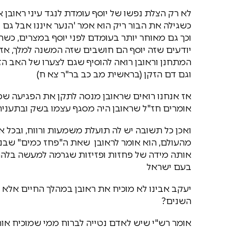
לא רק הצלת נפשו של יוסף עומדת לנגד עיני ראובן 
כשגילה את הבור ריק הוא אמר 'הנער איננו אבל גם 
וכך גם מאוחר יותר בעומדם לפני יוסף במצרים, כ
יודעים שזה יוסף הם חושבים שזה המשנה למלך, אז
המתחנן וראובן רואה להוסיף שגם לצערו של האב הזק
וגם דם הזקן (בראשית מב כב בר"ר צא ח)
אז אנחנו רואים שראובן מנסה לתקן את הפגיעה שפג
אומרים חז"ל שראובן היה מסגף עצמו בשק ובתענית 
ואכן כל תשובה יש לה תועלת משמעות ורווח, ובכל או
מהעולם, הוא אומר לראובן שאת ה"פחז כמים" שבנפש
אותה מידה של פחזות ופזיזות שגרמה למעשה בלה
בעם ישראל
יעקב אבינו לא מוכיח את ראובן במהלך החיים אלא ר
השנים?
אומר רש"י שיש לאדם נטייה לברוח ממי שמוכיח אותו