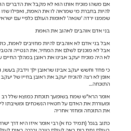
אם משהו מוכיח אותו הוא לא מקבל את הדברים הוא
להיות בחברת מי שמראה לו את האמת, ואפילו שזו הא
שממנו ירדה 'שנאה' לאומות העולם כלפיי עם ישראל
בני אדם אוהבים לאהוב את האמת
אבל בני אדם לא אוהבים להיות מחויבים לאמת, כול
אבל לא מוכנים לשלם את המחיר, את הנטייה והטבע 
לא היה מוכיח יעקב אבינו את ראובן במהלך החיים ש
כי פחד וחשש יעקב אבינו שראובן ילך וידבק בעשו,
אופן לא רצה להוכיח יעקב את ראובן בחייו של יעקב
התוכחה…
אומר הרא"ש שמח בשומעך תוכחת כמוצא שלל רב (א
ומעוררת את האדם על חטאיו הנשכחים ומשיבתו לילך
את התוכחה ומחזר אחריה
כתוב בגמ' (תמיד כח א) רבי אומר איזו היא דרך יש
בעולם נחת רוח באה לעולם טובה וברכה באים לעול