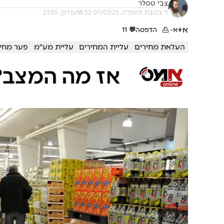
צבי טסלר
ז' בטבת תשפ"ה, 07/01/25 18:52
עודכן: 21:05
א+
א-
הדפסה
💬
11
העלאת מחירים
עליית המחירים
עליית מע"מ
פער מחי