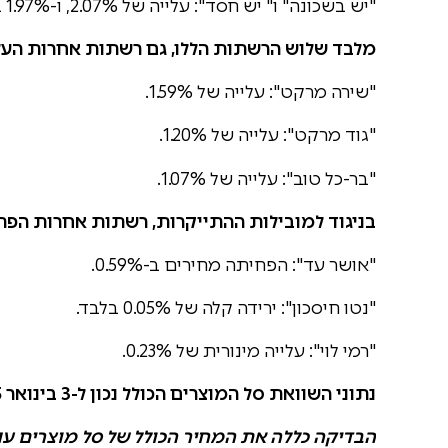
"יש בשכונה" ו" יש חסד": עלייה של 2.07%, ו-1.97% בהתאמה, שיעור יותר מכפול מעליית המע"מ.
מלבד שלוש הרשתות הללו, גם רשתות אחרות העלו
"שירה מרקט": עלייה של 1.59%.
"גוד מרקט": עלייה של 1.20%.
"בר-כל טוב": עלייה של 1.07%.
בניגוד למובילות ההתייקרות, רשתות אחרות הפתי
"אושר עד": הפחיתה מחירים ב-0.59%.
"נטו חיסכון": ירידה קלה של 0.05% בלבד.
"רמי לוי": עלייה מינורית של 0.23%.
נתוני השוואת סל המוצרים הכולל נכון ל-3 בינואר 2025
הבדיקה כללה את המחיר הכולל של סל מוצרים ענ