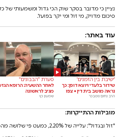
נציין כי מדובר בסקר שוק הכי גדול ומשמעותי של 
סיכום מדויק, מי זול ומי יקר בפועל.
עוד באתר:
'ישיבת בין הזמנים'
סערת "הבבונים"
שידור בלעדי ויוצא דופן: כך
לאחר ההשעיה: הרופא הגזע
נראה מושב בית דין • צפו
מגיב לראשונה
הרב נחום נוסבכר
שמעון כץ
מובילות ההתייקרות:
"זול ובגדול": עלייה של 2.20%, כמעט פי שלושה מהממוצע.