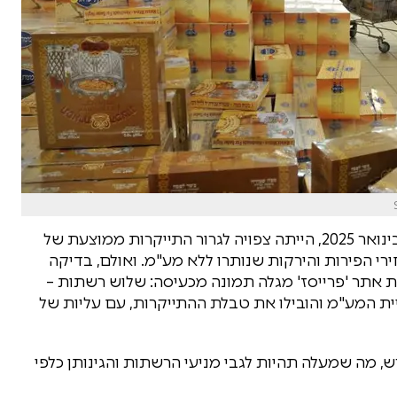
העלייה במע"מ מ-17% ל-18%, שנכנסה לתוקף ב-1 בינואר 2025, הייתה צפויה לגרור התייקרות ממוצעת של
מחירי הפירות והירקות שנותרו ללא מע"מ. ואולם, בדיקה
ות אתר 'פרייסז' מגלה תמונה מכעיסה: שלוש רשתות –
עליית המע"מ והובילו את טבלת ההתייקרות, עם עליות של
 מה שמעלה תהיות לגבי מניעי הרשתות והגינותן כלפי