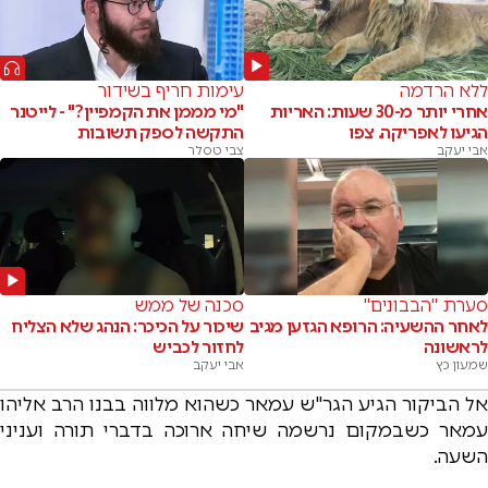
ללא הרדמה
עימות חריף בשידור
אחרי יותר מ-30 שעות: האריות
"מי מממן את הקמפיין?" - לייטנר
הגיעו לאפריקה. צפו
התקשה לספק תשובות
אבי יעקב
צבי טסלר
סערת "הבבונים"
סכנה של ממש
לאחר ההשעיה: הרופא הגזען מגיב
שיכור על הכיכר: הנהג שלא הצליח
לראשונה
לחזור לכביש
שמעון כץ
אבי יעקב
אל הביקור הגיע הגר"ש עמאר כשהוא מלווה בבנו הרב אליהו
עמאר כשבמקום נרשמה שיחה ארוכה בדברי תורה ועניני
השעה.