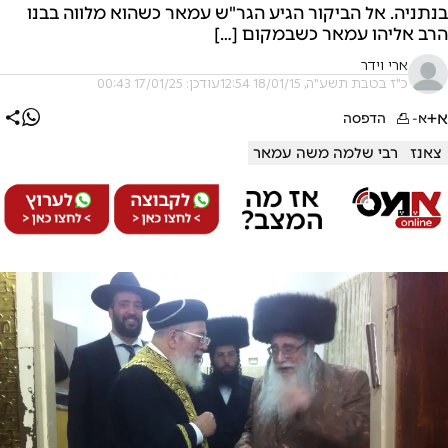
בנתניה. אל הביקור הגיע הגר"ש עמאר כשהוא מלווה בבנו
הרב אליהו עמאר כשבמקום […]
ארי וידר
כ"ז בטבת תשע"ה, 18/01/15 12:54
עודכן: 17/01/25 00:43
א+
א-
הדפסה
צאנז
רבי שלמה משה עמאר