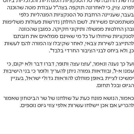
נדרשת הרחבה של סל הסנקציות המנהליות והכלכליות ביחס
לפרט. צוין, כי לאחרונה תוקפה בצה"ל עבודת מטה שהוכנה
בעבר, שעניינה הרחבת סל הסנקציות המנהליות כלפי
משתמטים משירות. לשם החלתן נדרשות פעולות משלימות
ובהן החלטות ממשלה ותיקוני חקיקה. כמובן שהכוונה
לסנקציות שיחולו על כל מי שאינם ממלאים את חובתם
להתייצב לשירות צבאי, לאחר שקיבלו צו המורה להם לעשות
כן, ולא ביחס לבני הציבור החרדי בלבד".
ועל כך נענה ונאמר, 'עוצו עצה ותופר, דברו דבר ולא יקום, כי
עמנו א-ל', ובוודאות גמורה ניתן להעריך ולומר כי בני הישיבות
ימשיכו לציית באופן מוחלט להוראות גדולי ישראל, בעניין
הגיוס ובכל תחום.
כאמור, הנושא מונח כעת על שולחנו של שר הביטחון שאמור
להכריע אם אכן יישלחו עשרות אלפי צווי גיוס נוספים.