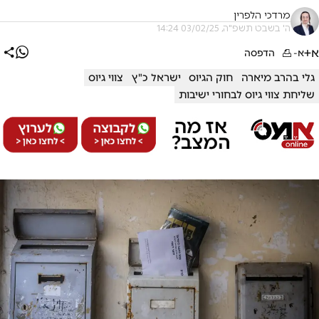
מרדכי הלפרין
ה' בשבט תשפ"ה, 03/02/25 14:24
א+
א-
הדפסה
גלי בהרב מיארה
חוק הגיוס
ישראל כ"ץ
צווי גיוס
שליחת צווי גיוס לבחורי ישיבות