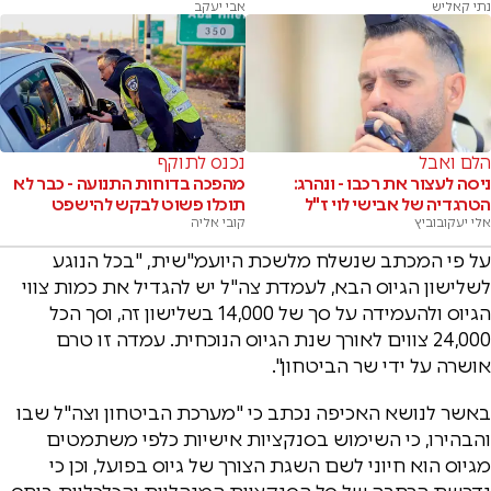
נתי קאליש
אבי יעקב
הלם ואבל
נכנס לתוקף
ניסה לעצור את רכבו - ונהרג:
מהפכה בדוחות התנועה - כבר לא
הטרגדיה של אבישי לוי ז"ל
תוכלו פשוט לבקש להישפט
אלי יעקובוביץ
קובי אליה
על פי המכתב שנשלח מלשכת היועמ"שית, "בכל הנוגע
לשלישון הגיוס הבא, לעמדת צה"ל יש להגדיל את כמות צווי
הגיוס ולהעמידה על סך של 14,000 בשלישון זה, וסך הכל
24,000 צווים לאורך שנת הגיוס הנוכחית. עמדה זו טרם
אושרה על ידי שר הביטחון".
באשר לנושא האכיפה נכתב כי "מערכת הביטחון וצה"ל שבו
והבהירו, כי השימוש בסנקציות אישיות כלפי משתמטים
מגיוס הוא חיוני לשם השגת הצורך של גיוס בפועל, וכן כי