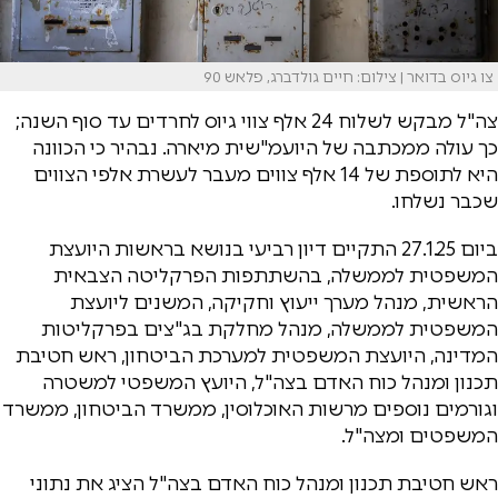
צו גיוס בדואר | צילום: חיים גולדברג, פלאש 90
צה"ל מבקש לשלוח 24 אלף צווי גיוס לחרדים עד סוף השנה;
כך עולה ממכתבה של היועמ"שית מיארה. נבהיר כי הכוונה
היא לתוספת של 14 אלף צווים מעבר לעשרת אלפי הצווים
שכבר נשלחו.
ביום 27.1.25 התקיים דיון רביעי בנושא בראשות היועצת
המשפטית לממשלה, בהשתתפות הפרקליטה הצבאית
הראשית, מנהל מערך ייעוץ וחקיקה, המשנים ליועצת
המשפטית לממשלה, מנהל מחלקת בג"צים בפרקליטות
המדינה, היועצת המשפטית למערכת הביטחון, ראש חטיבת
תכנון ומנהל כוח האדם בצה"ל, היועץ המשפטי למשטרה
וגורמים נוספים מרשות האוכלוסין, ממשרד הביטחון, ממשרד
המשפטים ומצה"ל.
ראש חטיבת תכנון ומנהל כוח האדם בצה"ל הציג את נתוני